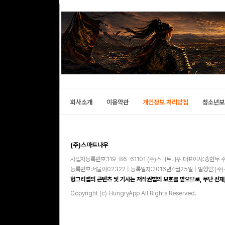
회사소개
이용약관
개인정보 처리방침
청소년보
(주)스마트나우
사업자등록번호:119-86-61101 (주)스마트나우 대표이사:송현두 주
등록번호:서울아02322 | 등록일자:2016년4월25일 | 발행인:(
헝그리앱의 콘텐츠 및 기사는 저작권법의 보호를 받으므로, 무단 전재,
Copyright (c) HungryApp All Rights Reserved.