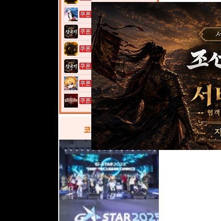
열혈강호: 넥...
이것이 삼국지...
고양이 낚시터...
이것이 삼국지...
여전사 키우기...
그레이 사가
코스프레
갤러리