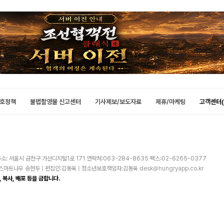
호정책
불법촬영물 신고센터
기사제보/보도자료
제휴/마케팅
고객센터(
소: 서울시 금천구 가산디지털1로 171 연락처:063-284-8635 팩스:02-6265-0377
주)스마트나우 송현두 | 편집인:김동욱 | 청소년보호책임자:김동욱
desk@hungryapp.co.kr
 복사, 배포 등을 금합니다.