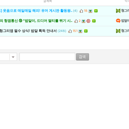
글제목
닉
헝그
] 웃음으로 매일매일 해피! 유머 게시판 활동왕..
(4)
18
밥알
 헝앱통신 ⑲ “밥알이, 드디어 멀티를 뛰기 시..
2
헝그
 헝그리앱 필수 상식! 밥알 획득 안내서
(248)
151