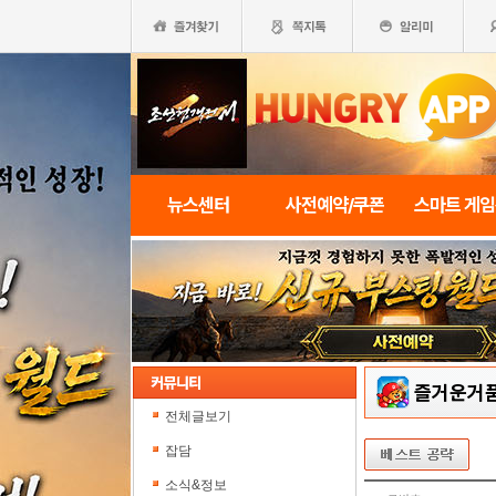
뉴스센터
사전예약/쿠폰
스마트 게
즐거운거
전체글보기
잡담
소식&정보