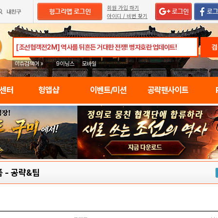
회원 가입 하기
아이디 / 비번 찾기
검
이슈검색어 »
9이닝스
모바일
임센터
헝앱샵
이벤트/미션
공략팬사이트
품
-
공략&팁