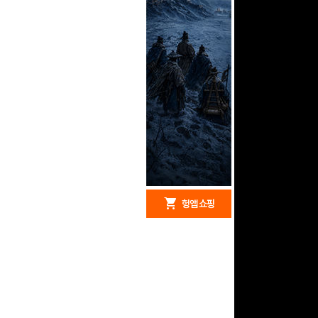
redeem
shopping_cart
헝앱 경품
헝앱 쇼핑
문화상품권 10000원
(추첨)
100
밥알