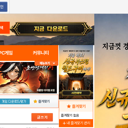
색
PC게임
커뮤니티
즐겨찾기
star
즐겨찾기
즐겨찾기 없음
add
내 즐겨찾기 관리