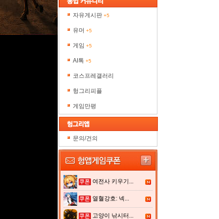
자유게시판
+5
유머
+5
게임
+5
AI톡
+5
코스프레갤러리
헝그리피플
게임만평
문의/건의
여전사 키우기...
열혈강호: 넥...
고양이 낚시터...