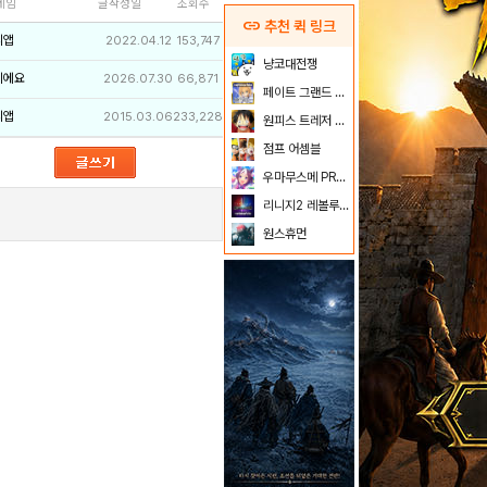
네임
글작성일
조회수
link
추천 퀵 링크
리앱
2022.04.12
153,747
냥코대전쟁
이에요
2026.07.30
66,871
페이트 그랜드 오더
리앱
2015.03.06
233,228
원피스 트레저 크루즈
점프 어셈블
우마무스메 PRETTY DERBY
리니지2 레볼루션
원스휴먼