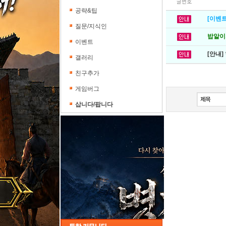
글번호
공략&팁
[이벤트
질문/지식인
밥알이의
이벤트
[안내]
갤러리
친구추가
게임버그
삽니다/팝니다