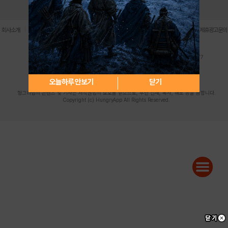
로그인
PC버전
전체앱
|
|
|
|
|
회사소개
이용약관
개인정보 처리방침
청소년 보호정책
불법촬영물 신고센터
제휴광고문의
사업자등록번호:119-86-61101 (주)스마트나우 대표이사:송현두
주소: 서울시 금천구 가산디지털1로 171 연락처:063-284-8635 팩스:02-6265-0377
청소년보호책임자:김동욱
desk@hungryapp.co.kr
등록번호:서울아02322 | 등록일자:2016년4월25일
발행인:(주)스마트나우 송현두 | 편집인:김동욱
오늘하루 안보기
닫기
헝그리앱의 콘텐츠 및 기사는 저작권법의 보호를 받으므로, 무단 전재, 복사, 배포 등을 금합니다.
Copyright (c) HungryApp All Rights Reserved.