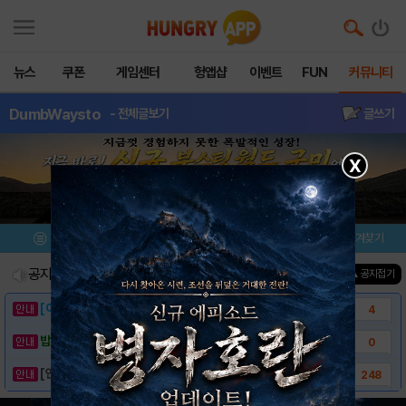
뉴스
쿠폰
게임센터
헝앱샵
이벤트
FUN
커뮤니티
DumbWaysto
- 전체글보기
글쓰기
X
메뉴
이벤트/미션
설치/평가
즐겨찾기
공지사항
진행중인 이벤트
0
건
▲ 공지접기
[이벤트] 웃음으로 매일매일 해피! 유머 게시..
4
밥알이의 헝앱통신 ⑲ “밥알이, 드디어 멀티를..
0
[안내] 헝그리앱 필수 상식! 밥알 획득 안내..
248