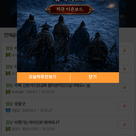
전체글보기
잡담
카톡 핸드폰결제현금화 과연어떻게˝
0
qtcgxj
조회수:1
| 21.07.31
잡담
카톡 핸드폰결제현금화 상담부터다르다∠
0
zccvfrh
조회수:1
| 21.07.06
오늘하루 안보기
닫기
잡담
카톡 신용카드현금화 들어본적있으실거에요×
0
dorbqkn
조회수:1
| 21.07.05
잡담
광클 굿
0
라엘로
조회수:64
| 15.10.27
잡담
비행기는 마이크로 해야되나?
2
김러기
조회수:254
| 14.12.06