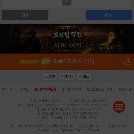
1
검색
글쓰기
로그인
PC버전
전체앱
|
|
|
|
|
회사소개
이용약관
개인정보 처리방침
청소년 보호정책
불법촬영물 신고센터
제휴광고문의
사업자등록번호:119-86-61101 (주)스마트나우 대표이사:송현두
주소: 서울시 금천구 가산디지털1로 171 연락처:063-284-8635 팩스:02-6265-0377
청소년보호책임자:김동욱
desk@hungryapp.co.kr
등록번호:서울아02322 | 등록일자:2016년4월25일
발행인:(주)스마트나우 송현두 | 편집인:김동욱
헝그리앱의 콘텐츠 및 기사는 저작권법의 보호를 받으므로, 무단 전재, 복사, 배포 등을 금합니다.
Copyright (c) HungryApp All Rights Reserved.