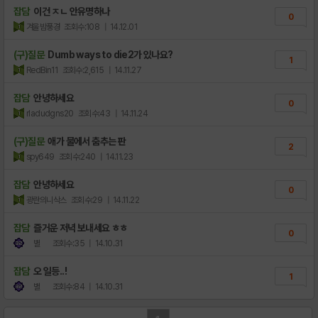
잡담
이건 ㅈㄴ 안유명하나
0
겨울밤풍경
조회수:108
| 14.12.01
(구)질문
Dumb ways to die2가 있나요?
1
RedBin11
조회수:2,615
| 14.11.27
잡담
안녕하세요
0
rladudgns20
조회수:43
| 14.11.24
(구)질문
애가 물에서 춤추는 판
2
spy649
조회수:240
| 14.11.23
잡담
안녕하세요
0
광란의니삭스
조회수:29
| 14.11.22
잡담
즐거운 저녁 보내세요 ㅎㅎ
0
별
조회수:35
| 14.10.31
잡담
오 일등..!
1
별
조회수:84
| 14.10.31