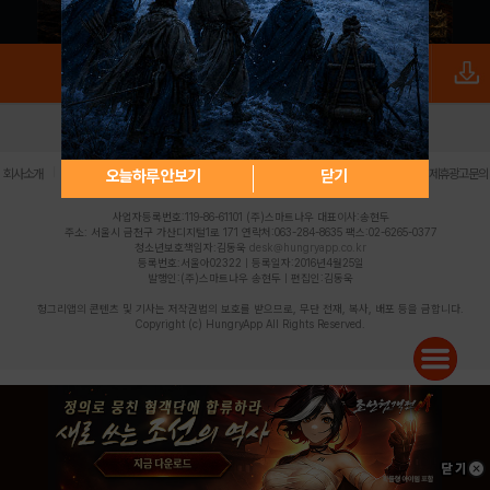
로그인
PC버전
전체앱
|
|
|
|
|
오늘하루 안보기
닫기
회사소개
이용약관
개인정보 처리방침
청소년 보호정책
불법촬영물 신고센터
제휴광고문의
사업자등록번호:119-86-61101 (주)스마트나우 대표이사:송현두
주소: 서울시 금천구 가산디지털1로 171 연락처:063-284-8635 팩스:02-6265-0377
청소년보호책임자:김동욱
desk@hungryapp.co.kr
등록번호:서울아02322 | 등록일자:2016년4월25일
발행인:(주)스마트나우 송현두 | 편집인:김동욱
헝그리앱의 콘텐츠 및 기사는 저작권법의 보호를 받으므로, 무단 전재, 복사, 배포 등을 금합니다.
Copyright (c) HungryApp All Rights Reserved.