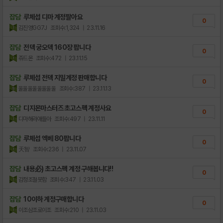
잡담
루체섭 디마 계정팔아요
0
김진영GG7J
조회수:1,324
| 23.11.16
잡담
전덱 궁오덱 160장 팝니다
0
쥬드몬
조회수:472
| 23.11.15
잡담
루체섭 전덱 지밀계정 판매합니다
0
울울울울울울울울
조회수:387
| 23.11.13
잡담
디지몬마스터즈 초고스펙 계정사요
0
디마해라애들아
조회수:497
| 23.11.11
잡담
루체섭 엑베 80팝니다
0
天智
조회수:236
| 23.11.07
잡담
내용必) 초고스펙 계정 구해봅니다!!
0
감정조절못함
조회수:347
| 23.11.03
잡담
10이하 계정구매합니다
0
이조삼조로이조
조회수:210
| 23.11.03