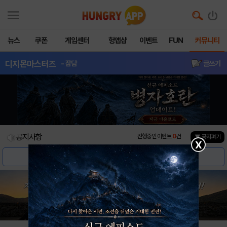
뉴스
쿠폰
게임센터
헝앱샵
이벤트
FUN
커뮤니티
디지몬마스터즈
- 잡담
글쓰기
공지사항
진행중인 이벤트
0
건
▼ 공지펴기
X