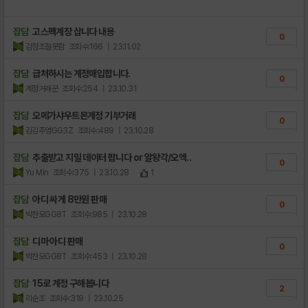
잡담
고스펙계장 삽니다 내용
0
감정조절못함
조회수:166
| 23.11.02
잡담
급처하시는 계정매입합니다.
0
계정거래꾼
조회수:254
| 23.10.31
잡담
오메가샤우트몬계정 기부거래
0
김김주영GG3Z
조회수:489
| 23.10.28
잡담
추출받고 지밀 데이터 팝니다 or 알왕각/오엑..
0
Yu Min
조회수:375
| 23.10.28
1
잡담
아디 싸게 8만원 판매
0
박찬모GG8T
조회수:985
| 23.10.28
잡담
디마 아디 판매
0
박찬모GG8T
조회수:453
| 23.10.28
잡담
15로 계정 구해봅니다
2
리순조
조회수:319
| 23.10.25