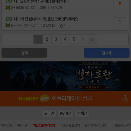
잡담
디마 20옵 전덱지밀 계정 판매합니다
0
SH BBGG8Z
조회수:399
| 23.10.16
잡담
디마 계정 삽니다 디코, 옾챗으로 연락주세요!..
1
요구루투
조회수:244
| 23.10.15
1
1
2
3
4
5
검색
글쓰기
로그인
PC버전
전체앱
|
|
|
|
|
회사소개
이용약관
개인정보 처리방침
청소년 보호정책
불법촬영물 신고센터
제휴광고문의