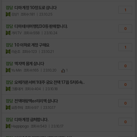
잡담
디마 계정 10정도로 삽니다
1
강상1
조회수:181
| 23.10.25
잡담
디마 테이머랭킹30등 판매합니다.
0
가리TV
조회수:558
| 23.10.24
잡담
10 이하로 계정 구해요
1
리순조
조회수:123
| 23.10.21
잡담
엑자엑 몸계 삽니다
0
Yu Min
조회수:165
| 23.10.20
1
잡담
오메가몬서버 1대주 궁오 전덱 17옵 5치6속..
0
크롬대거
조회수:404
| 23.10.18
잡담
전덱마왕엑or리리엑 삽니다
0
요즘추워
조회수:97
| 23.10.17
잡담
디마 계정 급처합니다.
0
Happipogo
조회수:543
| 23.10.17