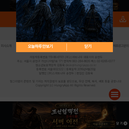
로그인
PC버전
전체앱
|
|
|
|
|
오늘하루 안보기
닫기
회사소개
이용약관
개인정보 처리방침
청소년 보호정책
불법촬영물 신고센터
제휴광고문의
사업자등록번호:119-86-61101 (주)스마트나우 대표이사:송현두
주소: 서울시 금천구 가산디지털1로 171 연락처:063-284-8635 팩스:02-6265-0377
청소년보호책임자:김동욱
desk@hungryapp.co.kr
등록번호:서울아02322 | 등록일자:2016년4월25일
발행인:(주)스마트나우 송현두 | 편집인:김동욱
헝그리앱의 콘텐츠 및 기사는 저작권법의 보호를 받으므로, 무단 전재, 복사, 배포 등을 금합니다.
Copyright (c) HungryApp All Rights Reserved.