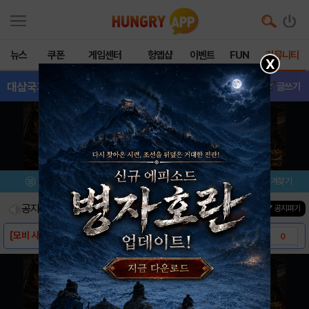
뉴스
쿠폰
게임센터
헝앱샵
이벤트
FUN
커뮤니티
X
대삼국지
- 공략&팁
글쓰기
메뉴
이벤트/미션
설치/평가
즐겨찾기
공지사항
진행중인 이벤트
0
건
▼ 공지펴기
[모비 사전예약] 대삼국지 업데이트
0
[스크린샷] - 대삼국지
0
[게임소개] - 대삼국지
0
[다운로드링크] - 대삼국지
0