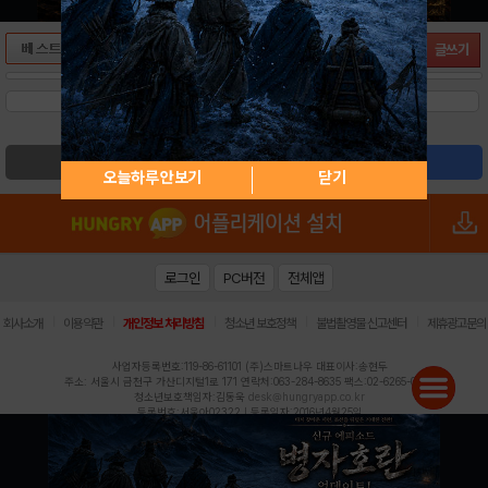
글쓰기
검색
글쓰기
오늘하루 안보기
닫기
로그인
PC버전
전체앱
|
|
|
|
|
회사소개
이용약관
개인정보 처리방침
청소년 보호정책
불법촬영물 신고센터
제휴광고문의
사업자등록번호:119-86-61101 (주)스마트나우 대표이사:송현두
주소: 서울시 금천구 가산디지털1로 171 연락처:063-284-8635 팩스:02-6265-0377
청소년보호책임자:김동욱
desk@hungryapp.co.kr
등록번호:서울아02322 | 등록일자:2016년4월25일
발행인:(주)스마트나우 송현두 | 편집인:김동욱
헝그리앱의 콘텐츠 및 기사는 저작권법의 보호를 받으므로, 무단 전재, 복사, 배포 등을 금합니다.
Copyright (c) HungryApp All Rights Reserved.