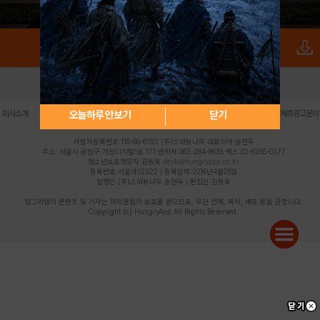
로그인
PC버전
전체앱
|
|
|
|
|
오늘하루 안보기
닫기
회사소개
이용약관
개인정보 처리방침
청소년 보호정책
불법촬영물 신고센터
제휴광고문의
사업자등록번호:119-86-61101 (주)스마트나우 대표이사:송현두
주소: 서울시 금천구 가산디지털1로 171 연락처:063-284-8635 팩스:02-6265-0377
청소년보호책임자:김동욱
desk@hungryapp.co.kr
등록번호:서울아02322 | 등록일자:2016년4월25일
발행인:(주)스마트나우 송현두 | 편집인:김동욱
헝그리앱의 콘텐츠 및 기사는 저작권법의 보호를 받으므로, 무단 전재, 복사, 배포 등을 금합니다.
Copyright (c) HungryApp All Rights Reserved.