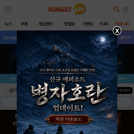
뉴스
쿠폰
게임센터
헝앱샵
이벤트
FUN
커뮤니티
X
CrossStitc
- 게임버그
글쓰기
메뉴
이벤트/미션
설치/평가
즐겨찾기
공지사항
진행중인 이벤트
0
건
▼ 공지펴기