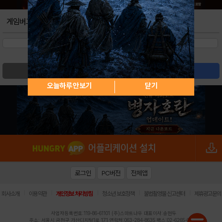
게임버그
검색
글쓰기
오늘하루 안보기
닫기
로그인
PC버전
전체앱
|
|
|
|
|
회사소개
이용약관
개인정보 처리방침
청소년 보호정책
불법촬영물 신고센터
제휴광고문의
사업자등록번호:119-86-61101 (주)스마트나우 대표이사:송현두
주소: 서울시 금천구 가산디지털1로 171 연락처:063-284-8635 팩스:02-6265-0377