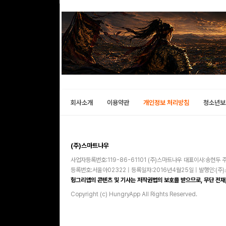
회사소개
이용약관
개인정보 처리방침
청소년보
(주)스마트나우
사업자등록번호:119-86-61101 (주)스마트나우 대표이사:송현두 주
등록번호:서울아02322 | 등록일자:2016년4월25일 | 발행인:(
헝그리앱의 콘텐츠 및 기사는 저작권법의 보호를 받으므로, 무단 전재,
Copyright (c) HungryApp All Rights Reserved.