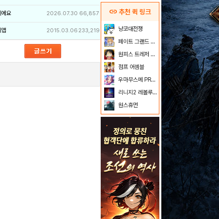
link
추천 퀵 링크
이에요
2026.07.30
66,857
냥코대전쟁
리앱
2015.03.06
233,219
페이트 그랜드 오더
원피스 트레저 크루즈
점프 어셈블
우마무스메 PRETTY DERBY
리니지2 레볼루션
원스휴먼