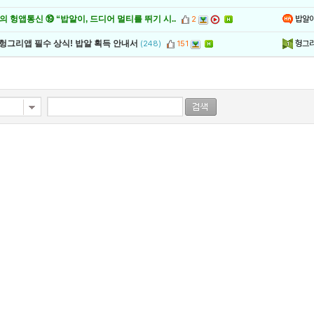
밥알
 헝앱통신 ⑲ “밥알이, 드디어 멀티를 뛰기 시..
2
헝그
 헝그리앱 필수 상식! 밥알 획득 안내서
(248)
151