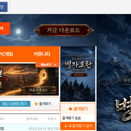
색
PC게임
커뮤니티
즐겨찾기
star
즐겨찾기
즐겨찾기 없음
네임
글작성일
조회수
add
내 즐겨찾기 관리
리앱
2022.04.12
153,730