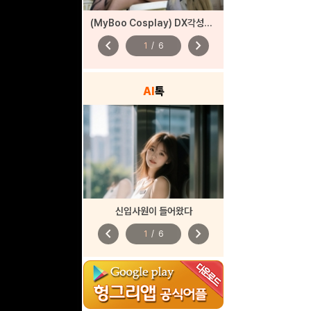
(MyBoo Cosplay) DX각성자들 드래곤 각성
chevron_left
chevron_right
1
/
6
AI
톡
신입사원이 들어왔다
chevron_left
chevron_right
1
/
6