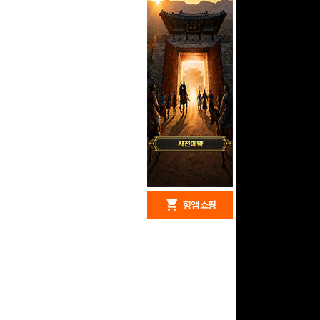
redeem
shopping_cart
헝앱 경품
헝앱 쇼핑
문화상품권 10000원
(추첨)
100
밥알