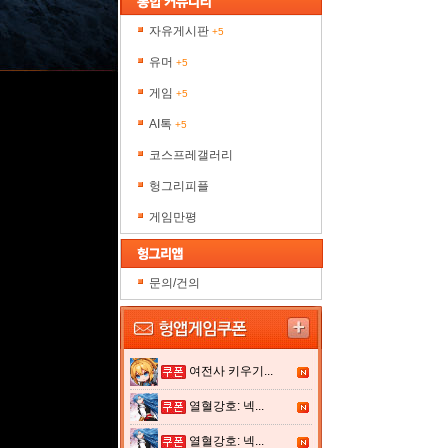
자유게시판
+5
유머
+5
게임
+5
AI톡
+5
코스프레갤러리
헝그리피플
게임만평
문의/건의
여전사 키우기...
열혈강호: 넥...
열혈강호: 넥...