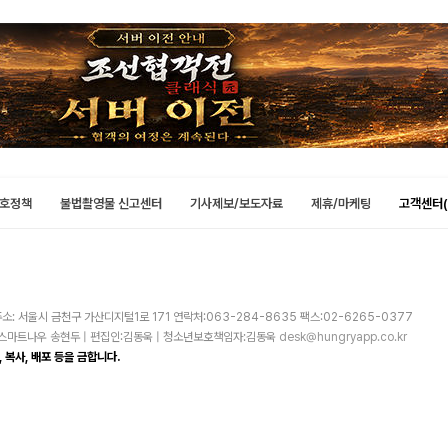
호정책
불법촬영물 신고센터
기사제보/보도자료
제휴/마케팅
고객센터(
소: 서울시 금천구 가산디지털1로 171 연락처:063-284-8635 팩스:02-6265-0377
주)스마트나우 송현두 | 편집인:김동욱 | 청소년보호책임자:김동욱
desk@hungryapp.co.kr
 복사, 배포 등을 금합니다.