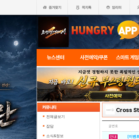
뉴스센터
사전예약/쿠폰
스마트 게
Cross St
전체글보기
잡담
글번호
소식&정보
[이벤트