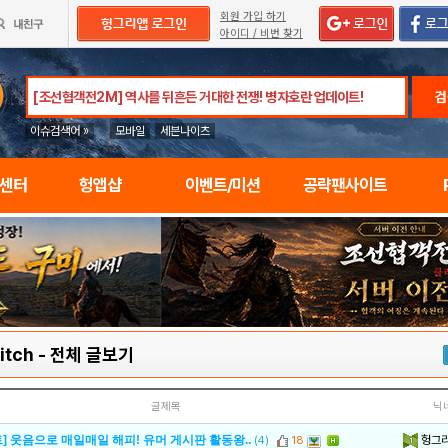
회원 가입 하기
아이디 / 비번 찾기
검
이슈검색어 »
모바일
세븐나이츠
임센터
헝앱샵
이벤트/미션
공략팬사이트
itch
-
전체 글보기
글제목
닉
헝그
] 웃음으로 매일매일 해피! 유머 게시판 활동왕..
(4)
18