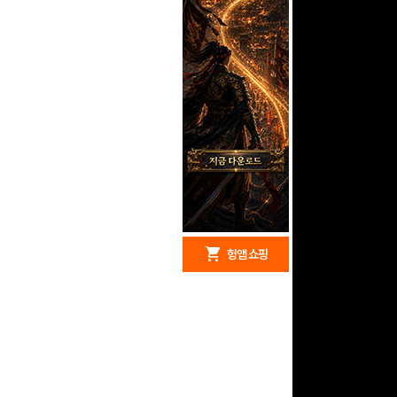
redeem
shopping_cart
헝앱 경품
헝앱 쇼핑
문화상품권 5000원 (추
첨)
100
밥알