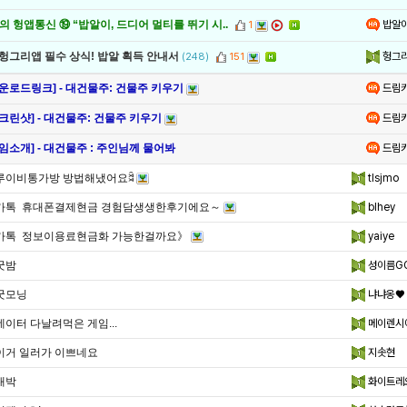
밥알
 헝앱통신 ⑲ “밥알이, 드디어 멀티를 뛰기 시..
1
헝그
 헝그리앱 필수 상식! 밥알 획득 안내서
(248)
151
드림
다운로드링크] - 대건물주: 건물주 키우기
드림
크린샷] - 대건물주: 건물주 키우기
드림
임소개] - 대건물주 : 주인님께 물어봐
루이비통가방 방법해냈어요ꈫ
tlsjmo
카톡 휴대폰결제현금 경험담생생한후기에요～
blhey
카톡 정보이용료현금화 가능한걸까요》
yaiye
굿밤
성이름G
굿모닝
냐냐옹♥
데이터 다날려먹은 게임...
메이렌시
이거 일러가 이쁘네요
지솟현
대박
화이트레