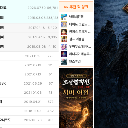
link
추천 퀵 링크
이에요
2026.07.30
66,781
냥코대전쟁
리앱
2015.03.06
233,123
페이트 그랜드 오더
키퍼
2017.04.18
5,420
원피스 트레저 크루즈
키퍼
2017.04.18
3,335
점프 어셈블
키퍼
우마무스메 PRETTY DERBY
2016.08.08
4,110
리니지2 레볼루션
2021.11.15
225
원스휴먼
2021.07.19
111
2021.07.13
51
G8K
2021.06.29
67
2021.01.06
73
아
2019.04.21
572
2018.12.05
462
오나르도
2017.06.26
703