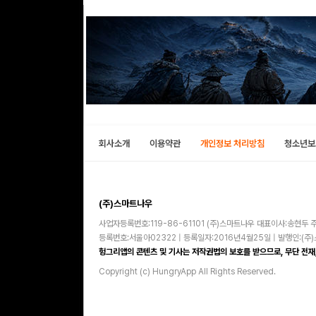
회사소개
이용약관
개인정보 처리방침
청소년보
(주)스마트나우
사업자등록번호:119-86-61101 (주)스마트나우 대표이사:송현두 주
등록번호:서울아02322 | 등록일자:2016년4월25일 | 발행인:(
헝그리앱의 콘텐츠 및 기사는 저작권법의 보호를 받으므로, 무단 전재,
Copyright (c) HungryApp All Rights Reserved.