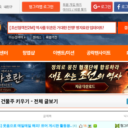
회원 가입 하기
아이디 / 비번 찾기
검
이슈검색어 »
젠레스
폭렬격전
임센터
헝앱샵
이벤트/미션
공략팬사이트
: 건물주 키우기
-
전체 글보기
글제목
닉
헝그
] 웃음으로 매일매일 해피! 유머 게시판 활동왕..
(4)
18