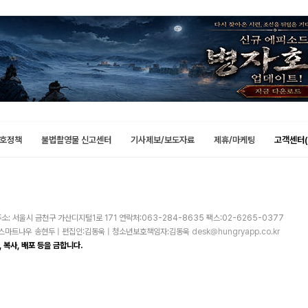
호정책
불법촬영물 신고센터
기사제보/보도자료
제휴/마케팅
고객센터(
소: 서울시 금천구 가산디지털1로 171 연락처:063-284-8635 팩스:02-6265-0377
주)스마트나우 송현두 | 편집인:김동욱 | 청소년보호책임자:김동욱
desk@hungryapp.co.kr
 복사, 배포 등을 금합니다.