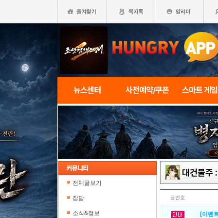
뉴스센터
사전예약/쿠폰
스마트 게
대건물주 
전체글보기
잡담
글번호
소식&정보
[이벤트