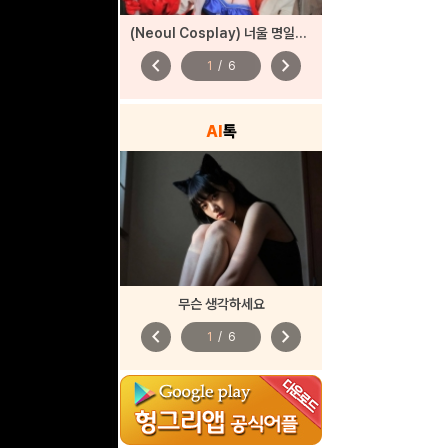
(Neoul Cosplay) 너울 명일방주
chevron_left
chevron_right
1
/
6
AI
톡
무슨 생각하세요
chevron_left
chevron_right
1
/
6