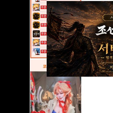
여전사 키우기...
고양이 낚시터...
고양이 낚시터...
이것이 삼국지...
여전사 키우기...
열혈강호: 넥...
코스프레
갤러리