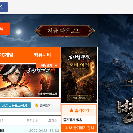
색
PC게임
커뮤니티
즐겨찾기
star
즐겨찾기
즐겨찾기 없음
네임
글작성일
조회수
add
내 즐겨찾기 관리
리앱
2022.04.12
153,631