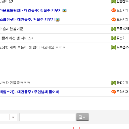
입갤이요!
한손컨트
[다운로드링크] - 대건물주: 건물주 키우기
드림키퍼
[스크린샷] - 대건물주: 건물주 키우기
드림키퍼
아 출시한겜이군
무플방지
시뮬레이션 겜 다이스키
꽃순2
요상한 게이;ㅁ들이 참 많이 나오네요 ㅎㅎㅎ
트루맨쓰
잌ㅋ 대건물줔ㅋㅋㅋ
불볕더위
[게임소개] - 대건물주 : 주인님께 물어봐
드림키퍼