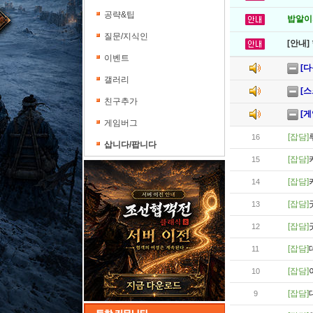
공략&팁
밥알이의
질문/지식인
[안내]
이벤트
[
갤러리
[스
친구추가
[게
게임버그
[잡담]
16
삽니다/팝니다
[잡담]
15
[잡담]
14
[잡담]
13
[잡담]
12
[잡담]
11
[잡담]
10
[잡담]
9