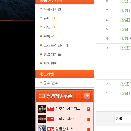
[잡담]
8
자유게시판
+5
[잡담]
7
유머
+5
[잡담]
6
게임
+5
[잡담]
5
AI톡
+5
[잡담]
4
코스프레갤러리
[잡담]
3
헝그리피플
게임만평
문의/건의
[잡담]
2
[잡담]
1
이것이 삼국지...
그레이 사가
열혈강호: 넥...