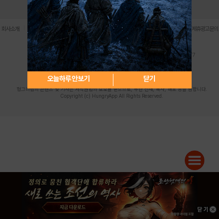
로그인
PC버전
전체앱
|
|
|
|
|
회사소개
이용약관
개인정보 처리방침
청소년 보호정책
불법촬영물 신고센터
제휴광고문의
사업자등록번호:119-86-61101 (주)스마트나우 대표이사:송현두
주소: 서울시 금천구 가산디지털1로 171 연락처:063-284-8635 팩스:02-6265-0377
청소년보호책임자:김동욱
desk@hungryapp.co.kr
등록번호:서울아02322 | 등록일자:2016년4월25일
발행인:(주)스마트나우 송현두 | 편집인:김동욱
오늘하루 안보기
닫기
헝그리앱의 콘텐츠 및 기사는 저작권법의 보호를 받으므로, 무단 전재, 복사, 배포 등을 금합니다.
Copyright (c) HungryApp All Rights Reserved.