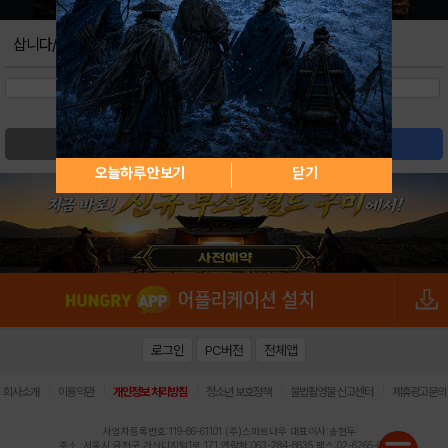
삽니다/팝니다
검색
글쓰기
오늘하루 안보기
닫기
로그인
PC버전
전체앱
|
|
|
|
|
회사소개
이용약관
개인정보 처리방침
청소년 보호정책
불법촬영물 신고센터
제휴광고문의
사업자등록번호:119-86-61101 (주)스마트나우 대표이사:송현두
주소: 서울시 금천구 가산디지털1로 171 연락처:063-284-8635 팩스:02-6265-0377