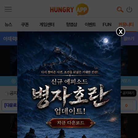
뉴스
쿠폰
게임센터
헝앱샵
이벤트
FUN
커뮤니티
X
아재력테스트
- 삽니다/팝니다
글쓰기
메뉴
이벤트/미션
설치/평가
즐겨찾기
공지사항
진행중인 이벤트
0
건
▼ 공지펴기
[다운로드링크] - 아재력테스트
0
[스크린샷] - 아재력테스트
0
[게임소개] - 아재력테스트
0