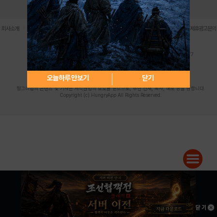
로그인
PC버전
전체앱
|
|
|
|
|
회사소개
이용약관
개인정보 처리방침
청소년 보호정책
불법촬영물 신고센터
제휴광고문의
사업자등록번호:119-86-61101 (주)스마트나우 대표이사:송현두
주소: 서울시 금천구 가산디지털1로 171 연락처:063-284-8635 팩스:02-6265-0377
청소년보호책임자:김동욱
desk@hungryapp.co.kr
등록번호:서울아02322 | 등록일자:2016년4월25일
발행인:(주)스마트나우 송현두 | 편집인:김동욱
오늘하루 안보기
닫기
헝그리앱의 콘텐츠 및 기사는 저작권법의 보호를 받으므로, 무단 전재, 복사, 배포 등을 금합니다.
Copyright (c) HungryApp All Rights Reserved.