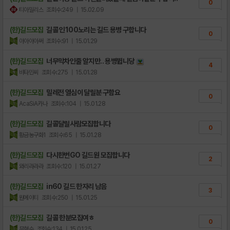
0
티아밀리스
조회수:249
| 15.02.09
(한)길드모집
길콜 인100노리는 길드 용병 구합니다
0
아아아아써
조회수:91
| 15.01.29
(한)길드모집
너무막차인줄 알지만.. 용병뜁니당
4
비타민씨
조회수:275
| 15.01.28
(한)길드모집
밀레전 열심이 달릴분 구함요
0
AcaSiA카나
조회수:104
| 15.01.28
(한)길드모집
길콜달릴사람모집합니다
0
황금농구화1
조회수:65
| 15.01.28
(한)길드모집
다시한번GO 길드원 모집합니다
2
와리라라라
조회수:120
| 15.01.27
(한)길드모집
in60 길드 한자리 남음
3
원에이티
조회수:250
| 15.01.25
(한)길드모집
길콜 한분모집여ㅎ
0
무형수
조회수:134
| 15.01.25