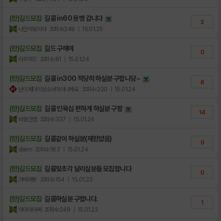
(한)길드모집
길콜 in60 용병 갑니다
3
나만의빛이야
조회수:249
| 15.01.25
(한)길드모집
길드 구해여
0
리무피드
조회수:81
| 15.01.24
(한)길드모집
길콜 in300 적당히 하실분 구합니당~
6
난이제더이상소녀가아니에요
조회수:320
| 15.01.24
(한)길드모집
길콜 인육십 편하게 하실분 구함
14
비형간염
조회수:337
| 15.01.24
(한)길드모집
길콜같이 하실분(제한없음)
0
dikim
조회수:163
| 15.01.24
(한)길드모집
길콜및초각 달리실분들 모집합니다
0
가버려욧
조회수:154
| 15.01.23
(한)길드모집
길콜하실분 구합니다.
1
아아아아써
조회수:249
| 15.01.22