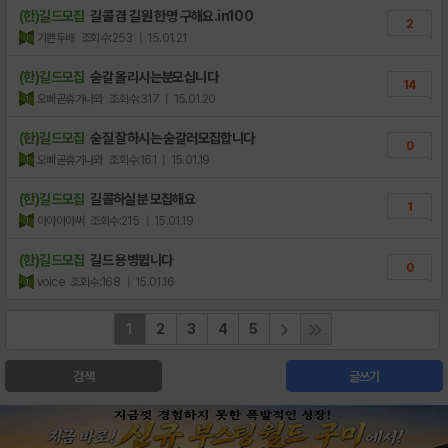
(한)길드모집
길콜 겸 길원 한명 구해요.in100
2
기쁜두배
조회수:253
| 15.01.21
(한)길드모집
숟갈 올리시는분모십니다
14
오빠곧휴가나와
조회수:317
| 15.01.20
(한)길드모집
숟질 잘하시는 숟갈러모집합니다
0
오빠곧휴가나와
조회수:161
| 15.01.19
(한)길드모집
길콜하실분 모집해요
1
아아아아써
조회수:215
| 15.01.19
(한)길드모집
길드 용병뜁니다
0
voice
조회수:168
| 15.01.16
1
2
3
4
5
검색
글쓰기