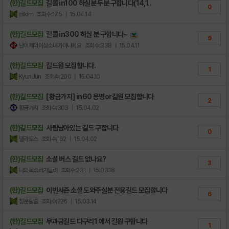
(한)길드모집
길콜 in100 하실분 두분 구합니다(14,1..
0
dikim
조회수:175
| 15.04.14
(한)길드모집
길콜 in300 하실 분 구합니다~
9
난이제더이상소녀가아니에요
조회수:338
| 15.04.11
(한)길드모집
길드원 모집합니다.
1
KyunJun
조회수:200
| 15.04.10
(한)길드모집
[황금가지] in60 용병or길원 모집합니다
2
황금가지
조회수:303
| 15.04.02
(한)길드모집
사람남아있는 길드 구합니다
0
델라모스
조회수:162
| 15.04.02
(한)길드모집
소셜 버스 길드 없나요?
3
나의목소리가들려
조회수:231
| 15.03.18
(한)길드모집
이번시즌 소셜 도와주실분 전용길드 모집합니다
6
창문탈출
조회수:226
| 15.03.14
(한)길드모집
무과금길드 다구리1 에서 길원 구합니다
1