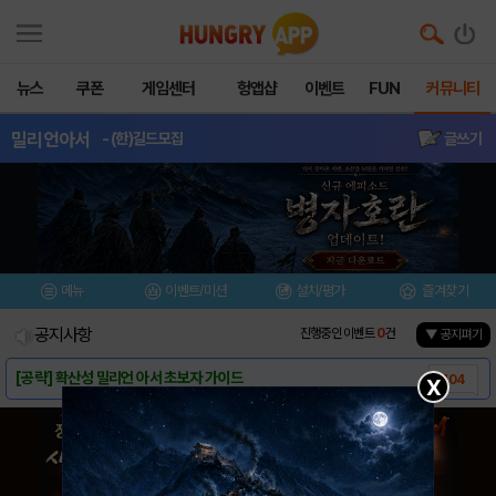
뉴스
쿠폰
게임센터
헝앱샵
이벤트
FUN
커뮤니티
밀리언아서
- (한)길드모집
글쓰기
메뉴
이벤트/미션
설치/평가
즐겨찾기
공지사항
진행중인 이벤트
0
건
▼ 공지펴기
[공략] 확산성 밀리언 아서 초보자 가이드
104
X
[공략] 카드 스킬 종류 및 덱 구성 요령 /..
9
[공략] FAQ 정리 / 질문,오류 제보 받습..
38
[공략] 밀리언 아서 어휘사전
88