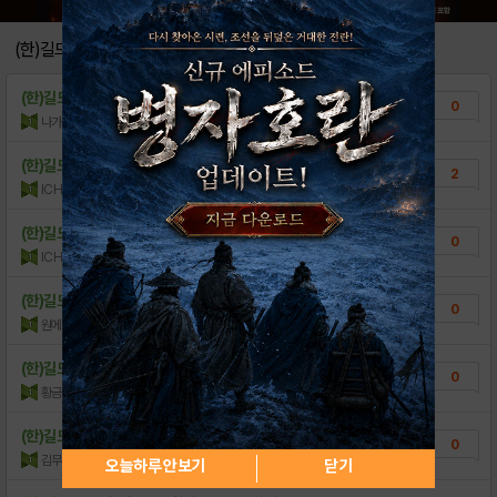
[기타] 셔저리의 프사만들기 강좌-기초
89
(한)길드모집
[11연속 홀로그램 필중 이벤트]
0
(한)길드모집
안녕하세요, 길드모집 관련으로 인벤에서 왔습니..
0
[7월 31일(금) 서버 정상화 안내]
0
나가사와아즈사
조회수:412
| 15.07.03
[8월 신규 업데이트 안내]
0
(한)길드모집
길드 100위 안으로 구해봅니다 ㅠ.ㅠ
2
lCHGF
조회수:174
| 15.07.02
[국내 애플 앱스토어 상품 가격 변경 안내]
0
[발표] 골드 상점 신상 아이디어 대모집
(한)길드모집
60위 안에 드는 길드 찾아보아요
12
0
lCHGF
조회수:94
| 15.07.01
(한)길드모집
지금 여기 용병모집글쓰면 와주실 분 계시려나요..
0
원에이티
조회수:135
| 15.06.25
(한)길드모집
길드원모집합니다
0
황금농구화
조회수:110
| 15.06.18
(한)길드모집
길드 함께 하실분!
0
김무열
조회수:120
| 15.05.03
오늘하루 안보기
닫기