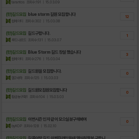
tarantos
조회수:191
| 15.03.09
(한)길드모집
blue storm 길원 모집합니다
12
원에이티
조회수:302
| 15.03.08
(한)길드모집
길드구합니다.
1
루드나르드
조회수:131
| 15.03.07
(한)길드모집
Blue Storm 길드 창설 했습니다
3
원에이티
조회수:276
| 15.03.04
(한)길드모집
길드원을 모집합니다.
0
갤2바하
조회수:125
| 15.03.03
(한)길드모집
길드원모집원모집합니다
0
황금농구화1
조회수:104
| 15.03.03
(한)길드모집
이번시즌 인자 같이 모으실분구해봐여
0
byKOP
조회수:128
| 15.02.10
(한)길드모집
길콜이랑 길드 이벤걸려있을때 열심히할분 구합니..