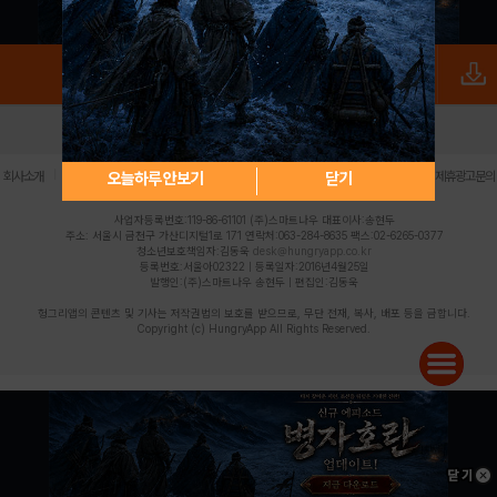
로그인
PC버전
전체앱
|
|
|
|
|
오늘하루 안보기
닫기
회사소개
이용약관
개인정보 처리방침
청소년 보호정책
불법촬영물 신고센터
제휴광고문의
사업자등록번호:119-86-61101 (주)스마트나우 대표이사:송현두
주소: 서울시 금천구 가산디지털1로 171 연락처:063-284-8635 팩스:02-6265-0377
청소년보호책임자:김동욱
desk@hungryapp.co.kr
등록번호:서울아02322 | 등록일자:2016년4월25일
발행인:(주)스마트나우 송현두 | 편집인:김동욱
헝그리앱의 콘텐츠 및 기사는 저작권법의 보호를 받으므로, 무단 전재, 복사, 배포 등을 금합니다.
Copyright (c) HungryApp All Rights Reserved.