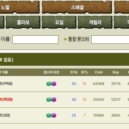
복 없음)
전 이름
몬스터 속성
STA
BTL
Coin
Exp
땅 (지옥급)
50
10
44368
19174
땅 (최상급)
40
10
25490
12017
땅 (상급)
25
7
10984
3660