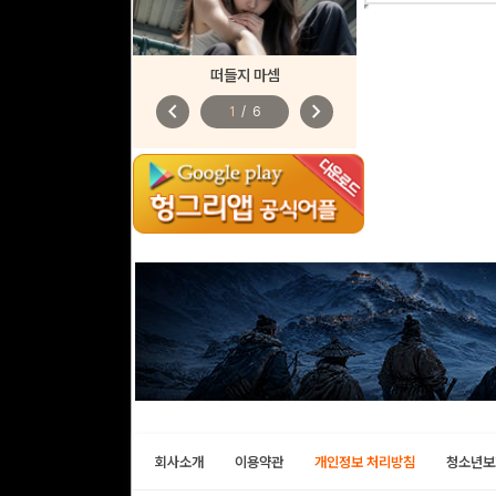
떠들지 마셈
chevron_left
chevron_right
1
/
6
회사소개
이용약관
개인정보 처리방침
청소년보