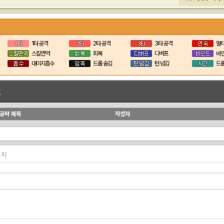
1타 공격
2타 공격
3타 공격
멀티
스킬면역
회복
디버프
바
대미지흡수
드롭 숨김
턴 넘김
드롭
크
공략 제목
작성자
페이지