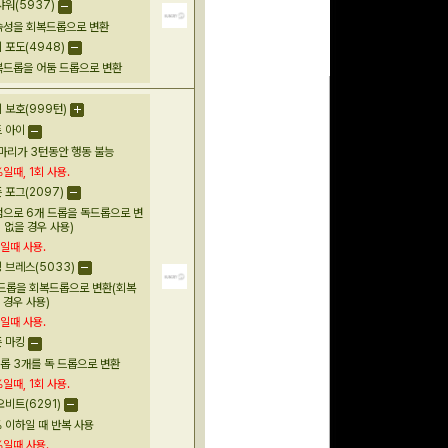
워(5937)
속성을 회복드롭으로 변환
포도(4948)
복드롭을 어둠 드롭으로 변환
보호(999턴)
 아이
마리가 3턴동안 행동 불능
%일때
,
1
회
사용.
포그(2097)
덤으로 6개 드롭을 독드롭으로 변
 없을 경우 사용)
일때
사용.
브레스(5033)
 드롭을 회복드롭으로 변환(회복
 경우 사용)
일때
사용.
 마킹
롭 3개를 독 드롭으로 변환
%일때
,
1
회
사용.
비트(6291)
% 이하일 때 반복 사용
%일때
사용.