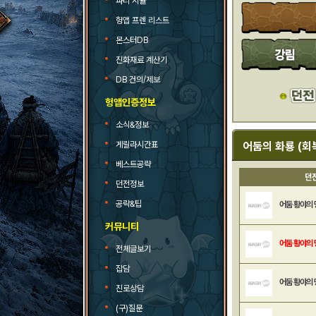
파티 시뮬
헝앱 프렌 리스트
몬스터DB
진화재료 계산기
DB 건의/제보
헝앱인증정보
소식&정보
게릴라시간표
어둠의 화룡 (회
베스트공략
던
던전정보
공략&팁
어둠 황야의 
커뮤니티
어둠 황야의 
전체글보기
잡담
어둠 황야의 
진로상담
(구)질문