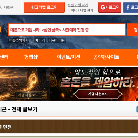
회원 가입 하기
아이디 / 비번 찾기
검
이슈검색어 »
페이커
바운티러쉬
임센터
헝앱샵
이벤트/미션
공략팬사이트
래곤
-
전체 글보기
셜 던전