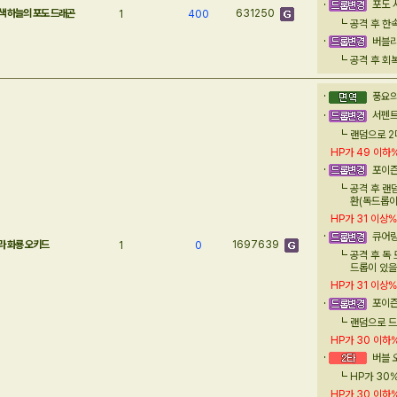
포도 샤
색 하늘의 포도 드래곤
631250
1
400
공격 후 한
버블리 
공격 후 회
풍요의 
서펜트
랜덤으로 2
HP가
49 이하
포이즌 
공격 후 랜
환(독드롭이
HP가
31 이상
%
큐어링 
라 화룡 오키드
1697639
1
0
공격 후 독
드롭이 있을
HP가
31 이상
%
포이즌
랜덤으로 드
HP가
30 이하
버블 오
HP가 30
HP가
30 이하