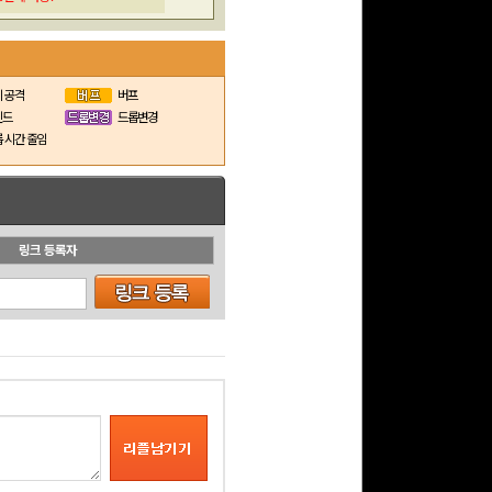
 공격
버프
인드
드롭변경
 시간 줄임
링크 등록자