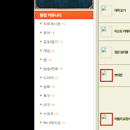
아머 오거
자유게시판
+5
미스트 키메
유머
+5
공포/엽기
+5
게임
+5
검은 보리용
앱
+5
방송/연예
+5
쁘띠란
드라마
+5
영화
+5
축구
+5
야구
+5
스포츠
+5
어둠의 요정
애니메이션
+5