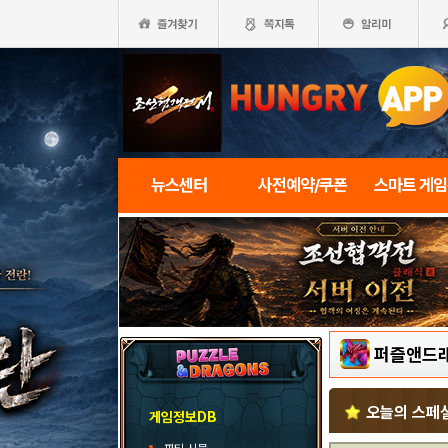
뉴스센터
사전예약/쿠폰
스마트 게
퍼즐앤드
오늘의 스페
게임정보DB