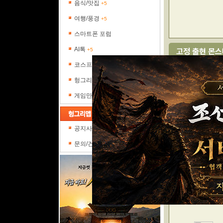
음식/맛집
+5
여행/풍경
+5
스마트폰 포럼
AI톡
+5
고정 출현 몬
코스프레갤러리
층수
헝그리피플
게임만평
플
5층
공지사항
문의/건의
포
5층