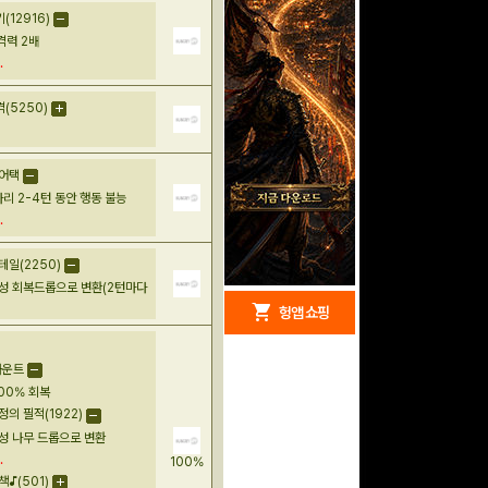
12916)
격력 2배
.
(5250)
어택
리 2-4턴 동안 행동 불능
.
일(2250)
성 회복드롭으로 변환(2턴마다
redeem
shopping_cart
헝앱 경품
헝앱 쇼핑
카운트
100% 회복
의 필적(1922)
구글 플레이 기프트카드
성 나무 드롭으로 변환
5,000원 (추첨)
100
밥알
.
100%
♪(501)