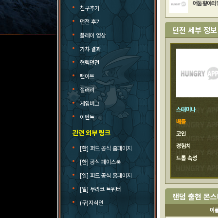
어둠 황야의 
친구추가
던전 후기
던전 세부 정보
플레이 영상
가챠 결과
협력던전
팬아트
갤러리
게임버그
스태미나
이벤트
배틀
관련 외부 링크
코인
경험치
[한] 퍼드 공식 홈페이지
드롭 속성
[한] 공식 페이스북
[일] 퍼드 공식 홈페이지
[일] 무라코 트위터
랜덤 출현 몬
(구)지식인
이