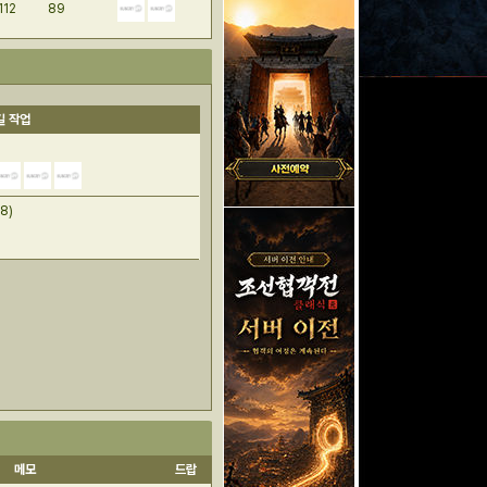
112
89
킬 작업
:8)
메모
드랍