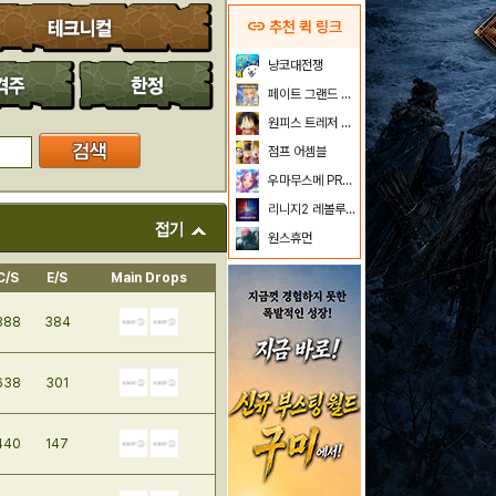
link
추천 퀵 링크
냥코대전쟁
페이트 그랜드 오더
원피스 트레저 크루즈
점프 어셈블
우마무스메 PRETTY DERBY
리니지2 레볼루션
원스휴먼
C/S
E/S
Main Drops
888
384
638
301
440
147