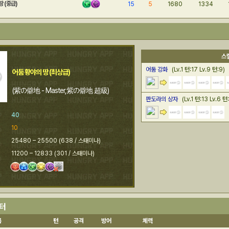
땅 (중급)
15
5
1680
1334
스
어둠 강화
(Lv.1 턴:17 Lv.9 턴:9)
어둠 황야의 땅 (최상급)
(紫の僻地 - Master,紫の僻地 超級)
판도라의 상자
(Lv.1 턴:13 Lv.6 턴
40
10
25480 – 25500 (638 / 스태미나)
11200 – 12833 (301 / 스태미나)
스터
름
턴
공격
방어
체력