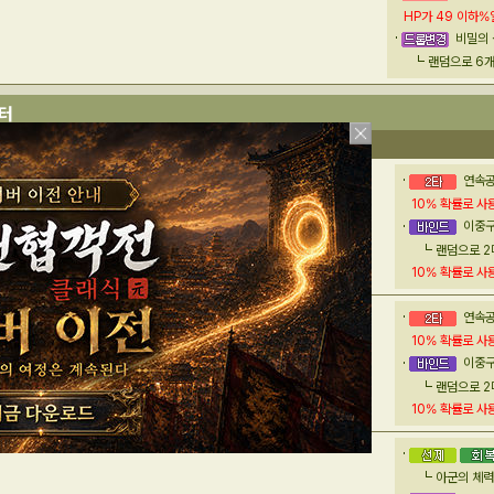
HP가
49 이하
%
비밀의 
랜덤으로 6개
스터
이름
턴
공격
방어
체력
연속공
10
% 확률로
사용
라워 키메라
205243
2
3506
420
이중
랜덤으로 2
10
% 확률로
사용
연속공격
10
% 확률로
사용
그 키메라
212688
2
3730
420
이중
랜덤으로 2
10
% 확률로
사용
아군의 체력