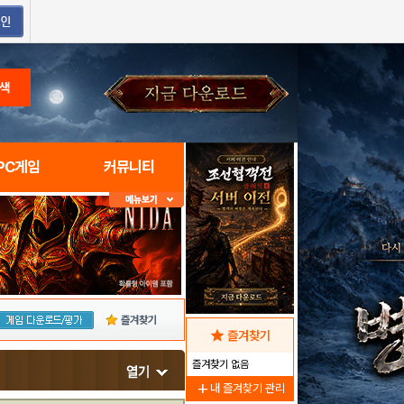
색
PC게임
커뮤니티
즐겨찾기
star
즐겨찾기
즐겨찾기 없음
add
내 즐겨찾기 관리