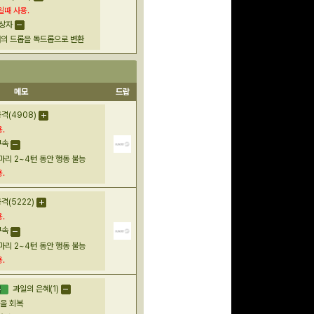
일때
사용.
상자
의 드롭을 독드롭으로 변환
문화상품권 10000원
(추첨)
100
밥알
메모
드랍
격(4908)
.
문화상품권 5000원 (추
구속
첨)
100
밥알
마리 2~4턴 동안 행동 불능
.
(5222)
.
구글 플레이 기프트카드
구속
15,000원 (추첨)
마리 2~4턴 동안 행동 불능
100
밥알
.
과일의 은혜(1)
을 회복