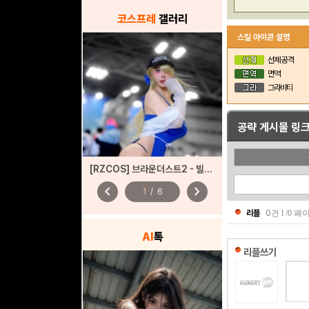
코스프레
갤러리
스킬 아이콘 설명
선제 공격
면역
그라비티
공략 게시물 링
[RZCOS] 브라운더스트2 - 빌헬미나 (Model. JooA)
chevron_left
chevron_right
1
/
6
리플
0
건 l /0 
AI
톡
리플쓰기