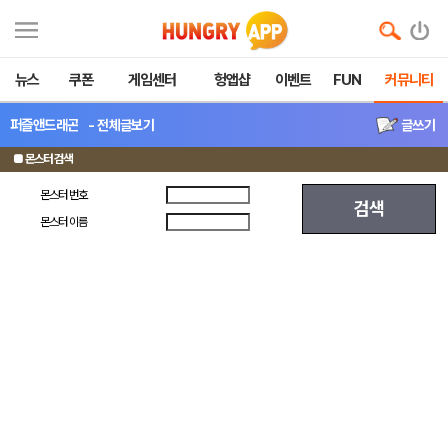
뉴스
쿠폰
게임센터
헝앱샵
이벤트
FUN
커뮤니티
퍼즐앤드래곤
- 전체글보기
글쓰기
■ 몬스터 검색
몬스터 번호
검색
몬스터 이름