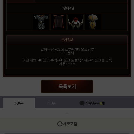
구성 아이템
추가 정보
말하는 섬 - 03. 오크부락 /
04. 오크망루
오크 전사
아덴 대륙 - 40. 오크 부락 /
41. 오크 숲 벌목지대 /
42. 오크 숲 안쪽
네루가 오크
등록순
최신순
전체댓글수
0
개
새로고침