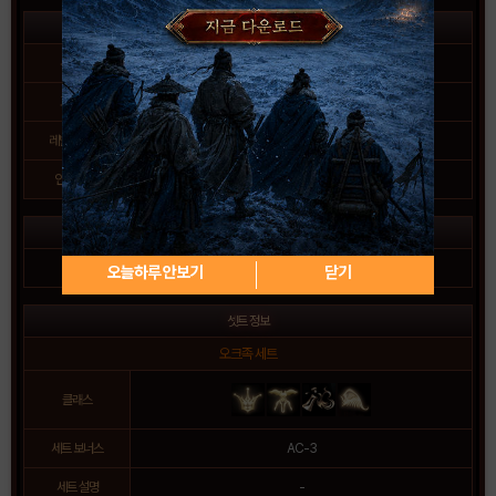
기본 정보
무게
250
재질
철
교환
-
강도
-
레벨 제한
-
손상 여부
-
인챈트
+4까지 안전하게 가능
아이템 설명
-
오늘하루 안보기
닫기
셋트 정보
오크족 세트
클래스
세트 보너스
AC-3
세트 설명
-