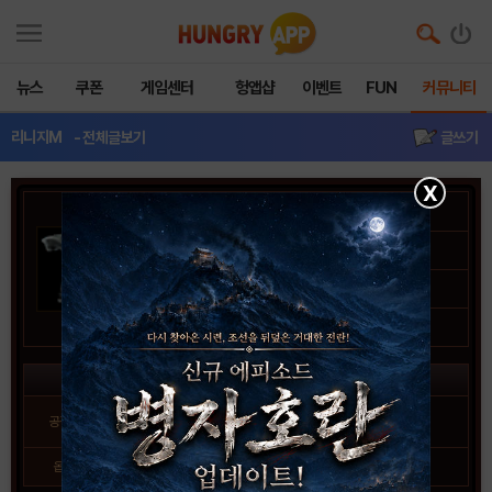
뉴스
쿠폰
게임센터
헝앱샵
이벤트
FUN
커뮤니티
리니지M
- 전체글보기
글쓰기
X
오크족 고리 갑옷
아이템 종류
방어구
상세 분류
갑옷
클래스
군주, 기사, 마법사, 요정
능력치 효과
-
공격력
방어력
-2
(작은 / 큰 몬스터)
옵션
-