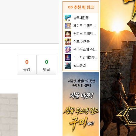
link
추천 퀵 링크
냥코대전쟁
페이트 그랜드 오더
원피스 트레저 크루즈
점프 어셈블
우마무스메 PRETTY DERBY
리니지2 레볼루션
0
0
원스휴먼