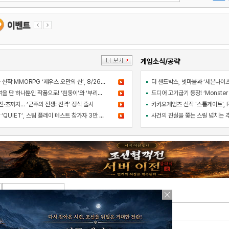
게임소식/공략
컴투스 블록버스터급 신작 MMORPG ‘제우스 오만의 신’, 8/26 출시
아와지섬 여행의 추억을 단 하나뿐인 작품으로! ‘흰둥이’와 ‘부리부리대마왕’의 오리지널 도기 색칠 체험 등장
·초까지… ‘군주의 전쟁: 진격’ 정식 출시
라인게임즈 PC 신작 ‘QUIET’, 스팀 플레이 테스트 참가자 3만 명 돌파
댓글 쓰기
페이지