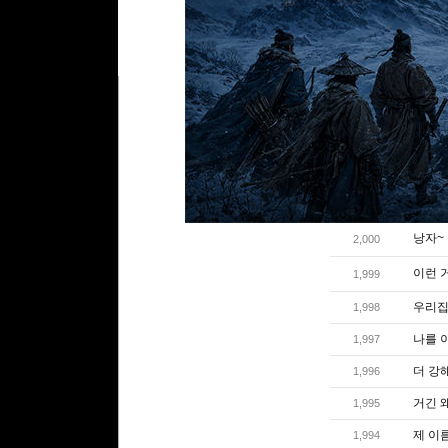
리플쓰기
글번호
낭자~ 
2,000
이런 
1,999
우리집
1,998
나를 
1,997
더 강
1,996
거긴 왜
1,995
제 이름
1,994