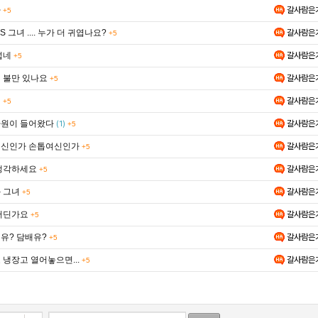
가
갈사람은
+5
S 그녀 .... 누가 더 귀엽나요?
갈사람은
+5
섭네
갈사람은
+5
 불만 있나요
갈사람은
+5
녀
갈사람은
+5
원이 들어왔다
갈사람은
(1)
+5
신인가 손톱여신인가
갈사람은
+5
생각하세요
갈사람은
+5
 그녀
갈사람은
+5
어딘가요
갈사람은
+5
유? 담배유?
갈사람은
+5
 냉장고 열어놓으면...
갈사람은
+5