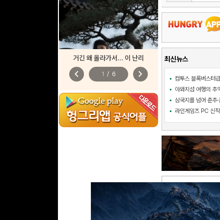
거긴 왜 올라가서... 이 난리
최신뉴스
chevron_left
chevron_right
1
/
6
삼국지를 넘어 춘추·진
댓글
0
리플
0
건 l 1/0 