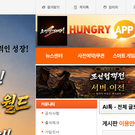
뉴스센터
사전예약/쿠폰
스마트 게
AI톡
-
전체 글
공지사항
게시판
이용안
출석체크
가입인사