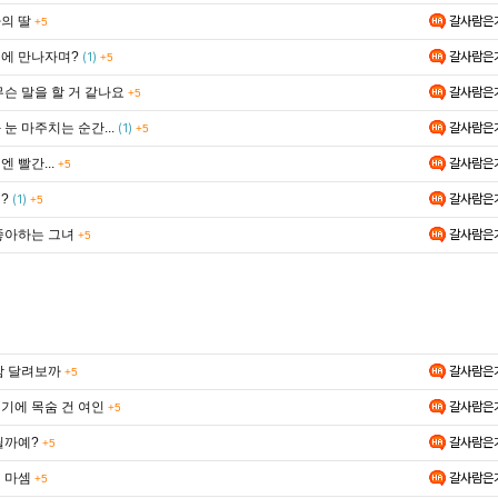
의 딸
갈사람은
+5
에 만나자며?
갈사람은
(1)
+5
무슨 말을 할 거 같나요
갈사람은
+5
눈 마주치는 순간...
갈사람은
(1)
+5
 빨간...
갈사람은
+5
?
갈사람은
(1)
+5
좋아하는 그녀
갈사람은
+5
함 달려보까
갈사람은
+5
기에 목숨 건 여인
갈사람은
+5
릴까예?
갈사람은
+5
 마셈
갈사람은
+5