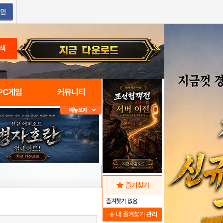
색
PC게임
커뮤니티
star
즐겨찾기
즐겨찾기 없음
add
내 즐겨찾기 관리