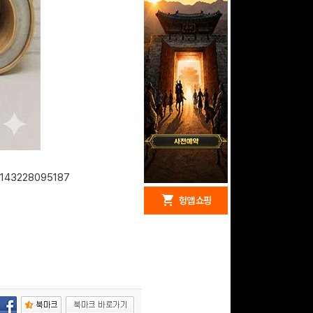
4143228095187
redeem
shopping_cart
헝앱 경품
헝앱 쇼핑
구글 플레이 기프트카드
15,000원 (추첨)
100
밥알