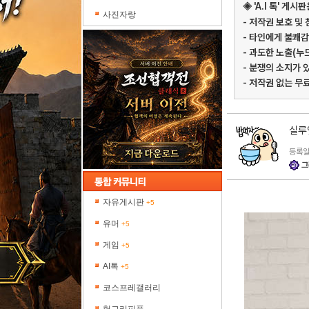
◈ 'A.I 톡' 
사진자랑
- 저작권 보호 및
- 타인에게 불쾌감
- 과도한 노출(누
- 분쟁의 소지가 
- 저작권 없는 무
실루
등록일 
그
자유게시판
+5
유머
+5
게임
+5
AI톡
+5
코스프레갤러리