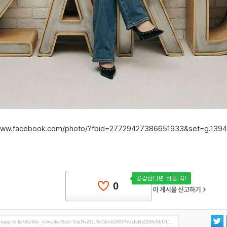
/www.facebook.com/photo/?fbid=27729427386651933&set=g.139
0