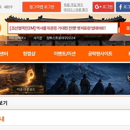
회원 가입 하기
아이디 / 비번 찾기
검
이슈검색어 »
사기꾼
컴투스프로야구2024
임센터
헝앱샵
이벤트/미션
공략팬사이트
보기
내