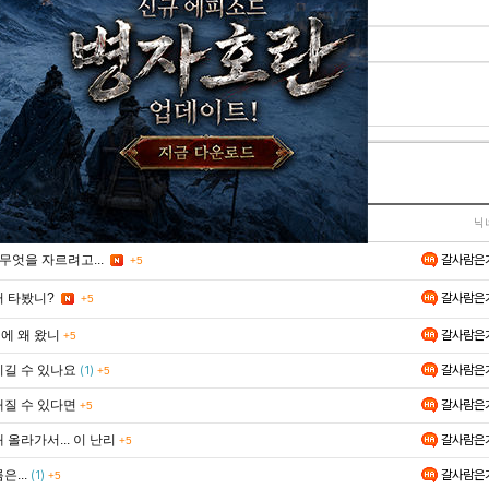
이모티콘
주사위
이미지첨부
글제목
닉
갈사람은
무엇을 자르려고...
+5
갈사람은
거 타봤니?
+5
에 왜 왔니
갈사람은
+5
이길 수 있나요
갈사람은
(1)
+5
해질 수 있다면
갈사람은
+5
 올라가서... 이 난리
갈사람은
+5
은...
갈사람은
(1)
+5