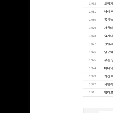
도망
1,982
냥이 V
1,981
쫌 무
1,980
저한테
1,979
슴가
1,978
신입사
1,977
당구여
1,976
무슨 
1,975
바다와
1,974
거긴 
1,973
사탕이
1,972
덥다고
1,971