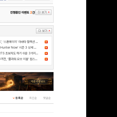
진행중인 이벤트
2
건
문화상품권 10000원
(추첨)
100
밥알
더 샌드박스, 넷마블과 ‘세븐나이츠', ‘스톤에이지’ 아바타 컬렉션 출시
드디어 고기굽기 등장! ‘Monster Hunter Now’ 시즌 3 상세 정보 공개
문화상품권 5000원 (추
카카오게임즈 신작 '스톰게이트', RTS 초보자도 하기 쉬운 3가지 이유
첨)
100
밥알
사건의 진실을 쫓는 스릴 넘치는 추격전, ‘플라워 오브 이블’ 원스토어 정식 출시!
구글 플레이 기프트카드
5,000원 (추첨)
100
밥알
등록순
최신순
댓글순