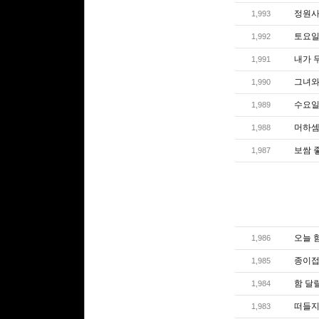
정원사
1,993
토요일
1,992
내가 
1,991
그녀와 
1,990
수요일엔
1,989
머하셈
1,988
보쌈 
1,987
오늘 
1,986
종이접
1,985
함 달
1,984
떠들지
1,983