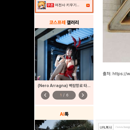
여전사 키우기...
코스프레
갤러리
출처: https:/
(Nero Arragna) 벽람항로 타이호 바니
chevron_left
chevron_right
1
/
6
AI
톡