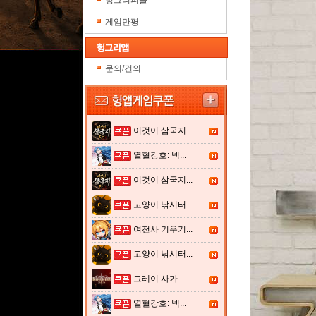
헝그리피플
게임만평
문의/건의
이것이 삼국지...
열혈강호: 넥...
이것이 삼국지...
고양이 낚시터...
여전사 키우기...
고양이 낚시터...
그레이 사가
열혈강호: 넥...