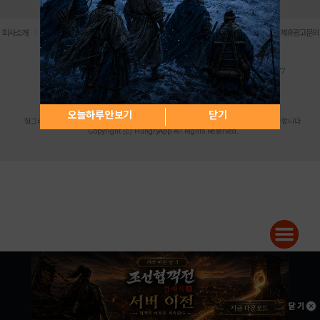
로그인
PC버전
전체앱
|
|
|
|
|
회사소개
이용약관
개인정보 처리방침
청소년 보호정책
불법촬영물 신고센터
제휴광고문의
사업자등록번호:119-86-61101 (주)스마트나우 대표이사:송현두
주소: 서울시 금천구 가산디지털1로 171 연락처:063-284-8635 팩스:02-6265-0377
청소년보호책임자:김동욱
desk@hungryapp.co.kr
등록번호:서울아02322 | 등록일자:2016년4월25일
발행인:(주)스마트나우 송현두 | 편집인:김동욱
오늘하루 안보기
닫기
헝그리앱의 콘텐츠 및 기사는 저작권법의 보호를 받으므로, 무단 전재, 복사, 배포 등을 금합니다.
Copyright (c) HungryApp All Rights Reserved.