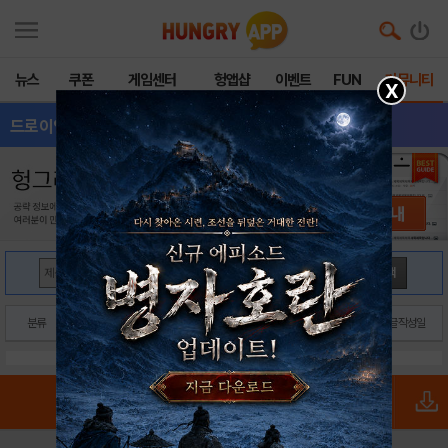
뉴스
쿠폰
게임센터
헝앱샵
이벤트
FUN
커뮤니티
X
드로이얀온라인
- 전체글보기
검색
분류
제목
닉네임
글작성일