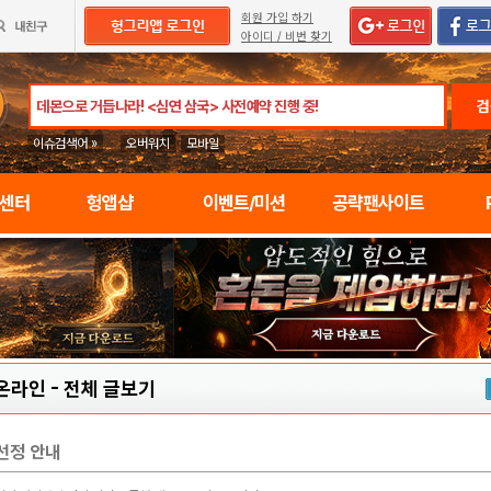
회원 가입 하기
아이디 / 비번 찾기
검
이슈검색어 »
오버워치
모바일
임센터
헝앱샵
이벤트/미션
공략팬사이트
온라인
-
전체 글보기
선정 안내