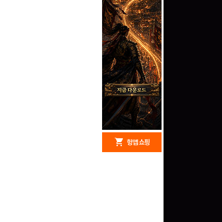
redeem
shopping_cart
헝앱 경품
헝앱 쇼핑
문화상품권 5000원 (추
첨)
100
밥알