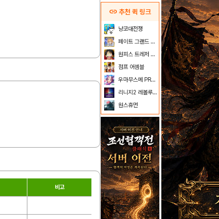
link
추천 퀵 링크
냥코대전쟁
페이트 그랜드 오더
원피스 트레저 크루즈
점프 어셈블
우마무스메 PRETTY DERBY
리니지2 레볼루션
원스휴먼
비고