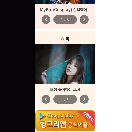
(MyBooCosplay) 신암행어사 ‘산도’
chevron_left
chevron_right
1
/
6
AI
톡
보쌈 좋아하는 그녀
chevron_left
chevron_right
1
/
6