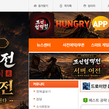
뉴스센터
사전예약/쿠폰
스마트 게
드로이얀 
전체글보기
잡담
베스트 공략 
소식&정보