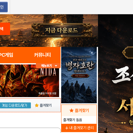
색
PC게임
커뮤니티
즐겨찾기
star
즐겨찾기
즐겨찾기 없음
add
내 즐겨찾기 관리