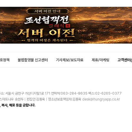
호정책
불법촬영물 신고센터
기사제보/보도자료
제휴/마케팅
고객센터(
소: 서울시 금천구 가산디지털1로 171 연락처:063-284-8635 팩스:02-6265-0377
주)스마트나우 송현두 | 편집인:김동욱 | 청소년보호책임자:김동욱
desk@hungryapp.co.kr
 복사, 배포 등을 금합니다.