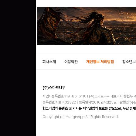
회사소개
이용약관
개인정보 처리방침
청소년보
(주)스마트나우
사업자등록번호:119-86-61101 (주)스마트나우 대표이사:송현두 주
등록번호:서울아02322 | 등록일자:2016년4월25일 | 발행인:(
헝그리앱의 콘텐츠 및 기사는 저작권법의 보호를 받으므로, 무단 전재,
Copyright (c) HungryApp All Rights Reserved.