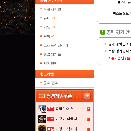
베스트 공
자유게시판
+5
베스트 오브 
유머
+5
게임
+5
공략 평가 안
AI톡
+5
평가: 공략 글의
코스프레갤러리
보상: 평가 입력 
헝그리피플
※ 휴대폰 인증을
게임만평
문의/건의
열혈강호: 넥...
이것이 삼국지...
고양이 낚시터...