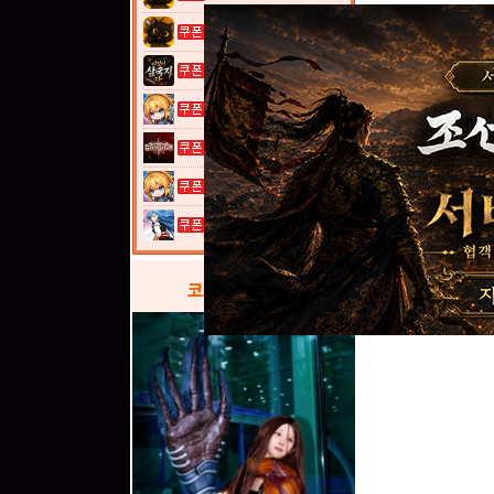
고양이 낚시터...
이것이 삼국지...
여전사 키우기...
그레이 사가
여전사 키우기...
열혈강호: 넥...
코스프레
갤러리