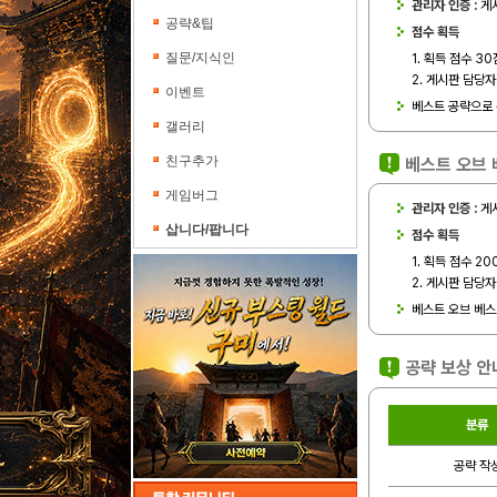
관리자 인증 :
게시
공략&팁
점수 획득
질문/지식인
1. 획득 점수 3
2. 게시판 담당
이벤트
베스트 공략으로 
갤러리
친구추가
베스트 오브 
게임버그
관리자 인증 :
게시
삽니다/팝니다
점수 획득
1. 획득 점수 2
2. 게시판 담당
베스트 오브 베스
공략 보상 안
분류
공략 작