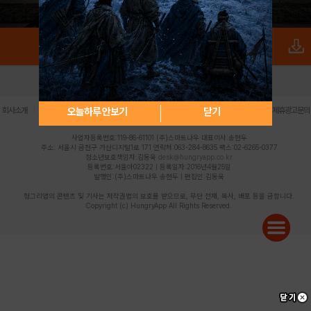
로그인
PC버전
전체앱
|
|
|
|
|
오늘하루 안보기
닫기
회사소개
이용약관
개인정보 처리방침
청소년 보호정책
불법촬영물 신고센터
제휴광고문의
사업자등록번호:119-86-61101 (주)스마트나우 대표이사:송현두
주소: 서울시 금천구 가산디지털1로 171 연락처:063-284-8635 팩스:02-6265-0377
청소년보호책임자:김동욱
desk@hungryapp.co.kr
등록번호:서울아02322 | 등록일자:2016년4월25일
발행인:(주)스마트나우 송현두 | 편집인:김동욱
헝그리앱의 콘텐츠 및 기사는 저작권법의 보호를 받으므로, 무단 전재, 복사, 배포 등을 금합니다.
Copyright (c) HungryApp All Rights Reserved.