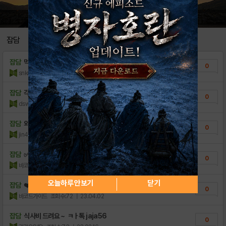
[가이드] 캐릭터 소개 영상
0
잡담
잡담
먹없고 오럐된곳 찾아요 (사롕가능O ) 처음..
0
snknks
조회수:2
| 25.01.02
잡담
각종 게임 계정 sns계정 구매 합니다
0
dswrf
조회수:22
| 23.09.17
잡담
와일드버스터 계정 구매 합니다
0
jin4455
조회수:28
| 23.09.10
잡담
✅ 오버워치2 강의 및 각종계정판매/매입전문 ..
0
바코드가이드
조회수:53
| 23.06.03
오늘하루 안보기
닫기
잡담
❤️ 현금영수증가맹업체, 정식사업자등록 오버워..
0
바코드가이드
조회수:72
| 23.04.02
잡담
식사비 드려요 ~ ㅋㅏ톡 jaja56
0