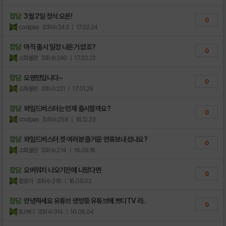
잡담
3월 2일 정식 오픈!
0
coolpas
조회수:343
| 17.02.24
잡담
아직 출시 일정 나온거 없죠?
0
소화불량
조회수:240
| 17.02.22
잡담
오랜만입니다~
0
소화불량
조회수:221
| 17.01.29
잡담
와일드버스터는 언제 출시할까요?
0
coolpas
조회수:258
| 16.12.23
잡담
와일드버스터 겟 여러분 즐거운 연휴보내셨나요?
0
소화불량
조회수:274
| 16.09.18
잡담
오버워치 나오기전에 나왔다면
0
컾포리
조회수:316
| 16.09.02
잡담
안녕하세요 유튜브 생방중 유튜브에 쁘디TV 라..
0
BJ쁘디
조회수:314
| 16.06.04