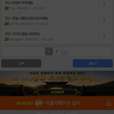
잡담
안녕히 주무세요
0
TDe
조회수:263
| 16.04.27
잡담
정말 나른한 오후시간이네요.
0
유즈굿즈
조회수:221
| 16.04.07
잡담
드디어 점심 시간이다.
0
dldusghd1
조회수:220
| 16.03.30
1
2
검색
글쓰기