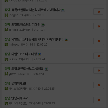
라라GG1D
조회수:73
| 23.02.16
잡담
독특한 컨셉과 액션성 때문에 기대됩니다
0
jdqgcb
조회수:127
| 22.10.08
잡담
와일드 버스터의 기대평
0
dtddkx
조회수:116
| 22.09.28
잡담
와일드버스터 출시를 기대하며 축하합니다.
0
hnbvsou
조회수:134
| 22.09.25
잡담
와일드버스터 기대평
0
lsbbnv
조회수:133
| 22.09.24
잡담
와일 코만도 해보고 싶네요
0
ybcvh
조회수:115
| 22.09.23
잡담
굿밤되세요!
0
제니스메소팜팜팜
조회수:149
| 22.08.15
잡담
안녕하세요~!
0
제니스메소팜팜팜
조회수:148
| 21.08.23