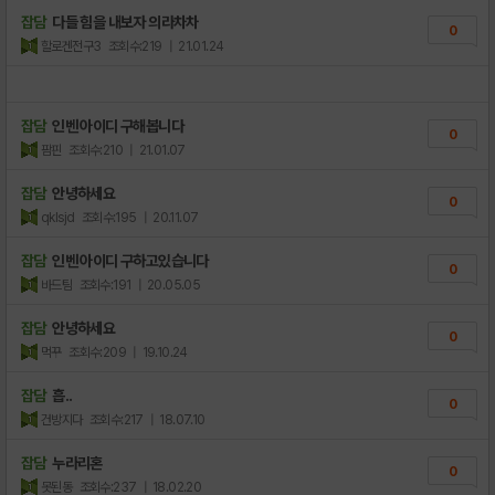
잡담
다들 힘을 내보자 의라차차
0
할로겐전구3
조회수:219
| 21.01.24
잡담
인벤 아이디 구해봅니다
0
팜핀
조회수:210
| 21.01.07
잡담
안녕하세요
0
qklsjd
조회수:195
| 20.11.07
잡담
인벤 아이디 구하고있습니다
0
바드팀
조회수:191
| 20.05.05
잡담
안녕하세요
0
먹꾸
조회수:209
| 19.10.24
잡담
흡..
0
건방지다
조회수:217
| 18.07.10
잡담
누라리혼
0
못된동
조회수:237
| 18.02.20