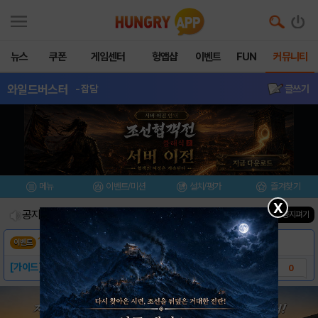
뉴스
쿠폰
게임센터
헝앱샵
이벤트
FUN
커뮤니티
와일드버스터
- 잡담
글쓰기
메뉴
이벤트/미션
설치/평가
즐겨찾기
X
공지사항
진행중인 이벤트
1
건
▼ 공지펴기
1차 CBT에서 플레이 하고 싶은 캐릭터는?
이벤트
[가이드] 게임시스템
0
[가이드] 캐릭터 소개 - 가디언즈
0
[가이드] 캐릭터 소개 - 어밴던
0