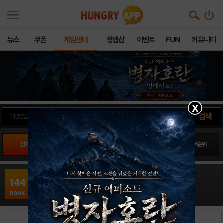
뉴스
쿠폰
게임센터
헝앱샵
이벤트
FUN
커뮤니티
X
인기게임
팬사이트순위
PLAY스토어순위
앱스토어순위
와일드버스터16
144
MMORPG / 누리스타덕스
RANK
출시일: 0000-00-00