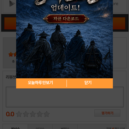
공략 커뮤니티 바로가기
3
5
4
3
2
30
총
명 참여
1
리뷰쓰기
오늘하루 안보기
닫기
0.0
전체
6
개의 리뷰