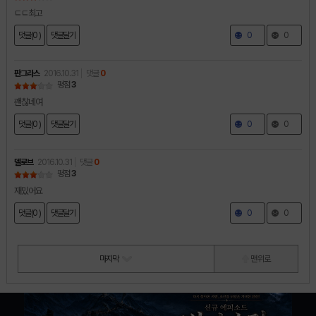
ㄷㄷ최고
댓글(0 )
댓글달기
0
0
판그라스
2016.10.31
댓글
0
평점
3
괜찮네여
댓글(0 )
댓글달기
0
0
델로브
2016.10.31
댓글
0
평점
3
재밌어요
댓글(0 )
댓글달기
0
0
마지막
맨 위로