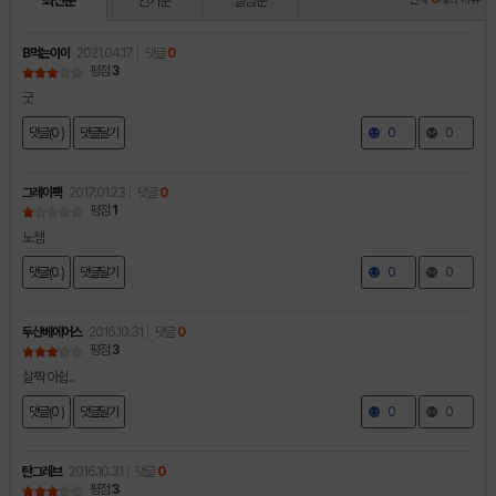
최신순
인기순
별점순
B먹는아이
2021.04.17
댓글
0
평점
3
굿
댓글(0 )
댓글달기
0
0
그레이팩
2017.01.23
댓글
0
평점
1
노잼
댓글(0 )
댓글달기
0
0
두산베에어스
2016.10.31
댓글
0
평점
3
살짝 아쉽..
댓글(0 )
댓글달기
0
0
탄그레브
2016.10.31
댓글
0
평점
3