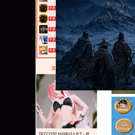
고양이 낚시터...
고양이 낚시터...
이것이 삼국지...
열혈강호: 넥...
여전사 키우기...
코스프레
갤러리
[RZCOS] 브라운더스트2 - 루비아 (しる/sɪʀᴜ)