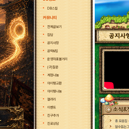
DB스킬
커뮤니티
전체글보기
잡담
공지사항
공략&팁
운영자표볼거리
(구)질문
계정나눔
아이템교환
아이템나눔
갤러리
이벤트
친구추가
총 모음집 
진로상담
알수없는그