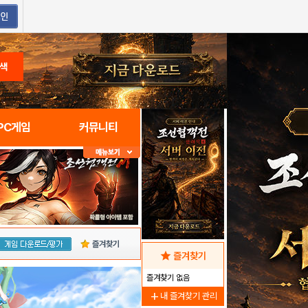
색
PC게임
커뮤니티
즐겨찾기
star
즐겨찾기
즐겨찾기 없음
add
내 즐겨찾기 관리