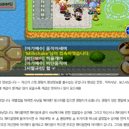
 정보입니다 ☞ 자신의 스텟.경험치.명성정보를 볼수있는 곳입니다 명성은 전장 . 막피사냥 . 보스사
에 계급이 생겨요! 많이 모을수록 겨급은 멋져지니 많이 모으세용
입니다. 레벨업을 하려면 사냥을 해야죵? 몬스터를 잡으면 경험치가 오릅니다. 경험치 양은 맨밑에 
냥입니다. 파티를하면 파티원과 같이 사냥해 더욱 편한 업을할수 있어용 그리고 자신시나 파티원이
. 파티설정에 들어가시면 ☆ 자유루팅 ☆ ♨ 랜덤루팅 ♨ 두가지중 하나로 설정할수 있어용 먼저
조건 자신한테 아이템이 들어오고 파티원이 먹으면 무조건 파티원한테 아이템이 갑니다. 그다음 랜