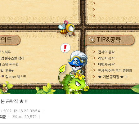
성 노하우
전사의 공략
직업 필수스킬 정리
레인저 공략
때 스텟 찍는법
마법사 공략
법: 우몰※
전사 방어구,무기 총정리
트 및 npc 퀘스트
★ 기본 공략집 ★ !!!
본 공략집 ★ !!!
: 2012-12-16 23:32:54
격군
조회수 : 29,571