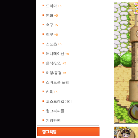
드라마
+5
영화
+5
축구
+5
야구
+5
스포츠
+5
애니메이션
+5
음식/맛집
+5
여행/풍경
+5
스마트폰 포럼
AI톡
+5
코스프레갤러리
헝그리피플
게임만평