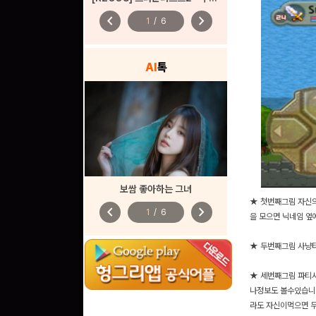
chevron_left
chevron_right
1
/
6
AI
톡
보쌈 좋아하는 그녀
★ 첫번째그림 자신의
chevron_left
chevron_right
1
/
6
을 모으면 닉네임 옆
★ 두번째그림 사냥터
★ 세번째그림 파티사
나정보도 볼수있습니다
라도 자신이먹으면 무