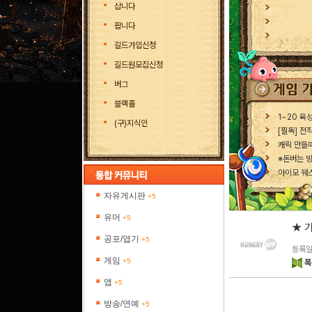
삽니다
팝니다
길드가입신청
길드원모집신청
버그
블랙홀
1~20 육
(구)지식인
[필독] 전
캐릭 만들
※돈버는 방
아이모 퀘스
자유게시판
+5
유머
+5
★ 기
공포/엽기
+5
등록일 
게임
+5
폭
앱
+5
방송/연예
+5