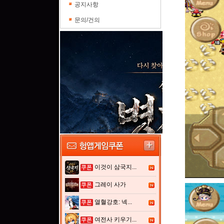
공지사항
문의/건의
이것이 삼국지...
그레이 사가
열혈강호: 넥...
여전사 키우기...