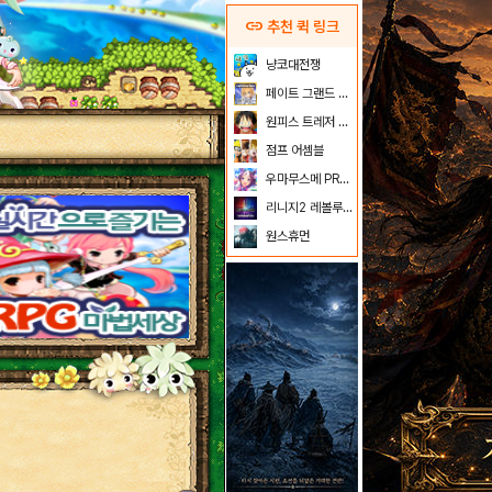
link
추천 퀵 링크
냥코대전쟁
페이트 그랜드 오더
원피스 트레저 크루즈
점프 어셈블
우마무스메 PRETTY DERBY
리니지2 레볼루션
원스휴먼