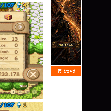
redeem
shopping_cart
헝앱 경품
헝앱 쇼핑
문화상품권 5000원 (추
첨)
100
밥알