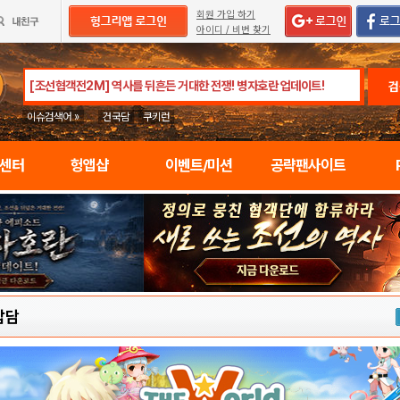
회원 가입 하기
아이디 / 비번 찾기
검
이슈검색어 »
건국담
쿠키런
임센터
헝앱샵
이벤트/미션
공략팬사이트
잡담