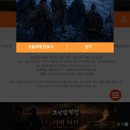
로그인
PC버전
전체앱
|
|
|
|
|
오늘하루 안보기
닫기
회사소개
이용약관
개인정보 처리방침
청소년 보호정책
불법촬영물 신고센터
제휴광고문의
사업자등록번호:119-86-61101 (주)스마트나우 대표이사:송현두
주소: 서울시 금천구 가산디지털1로 171 연락처:063-284-8635 팩스:02-6265-0377
청소년보호책임자:김동욱
desk@hungryapp.co.kr
등록번호:서울아02322 | 등록일자:2016년4월25일
발행인:(주)스마트나우 송현두 | 편집인:김동욱
헝그리앱의 콘텐츠 및 기사는 저작권법의 보호를 받으므로, 무단 전재, 복사, 배포 등을 금합니다.
Copyright (c) HungryApp All Rights Reserved.