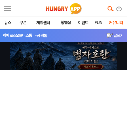
뉴스
쿠폰
게임센터
헝앱샵
이벤트
FUN
커뮤니티
히어로즈오브더스톰
- 공략툴
글쓰기