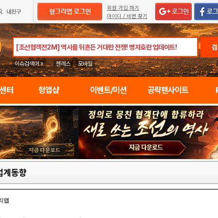
회원 가입 하기
아이디 / 비번 찾기
검
이슈검색어 »
젠레스
모바일
임센터
헝앱샵
이벤트/미션
공략팬사이트
업계동향
리앱