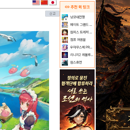
link
추천 퀵 링크
냥코대전쟁
페이트 그랜드 오더
원피스 트레저 크루즈
점프 어셈블
우마무스메 PRETTY DERBY
리니지2 레볼루션
원스휴먼