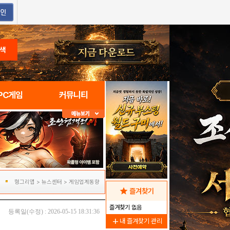
색
PC게임
커뮤니티
헝그리앱
>
뉴스센터
>
게임업계동향
star
즐겨찾기
즐겨찾기 없음
등록일(수정) : 2026-05-15 18:31:36
add
내 즐겨찾기 관리