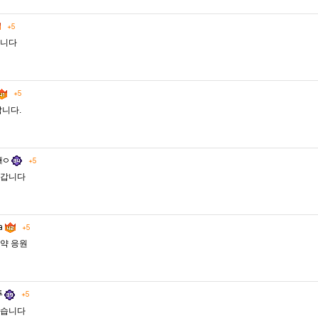
+5
니다
+5
갑니다.
래ㅇ
+5
갑니다
ia
+5
약 응원
투
+5
습니다