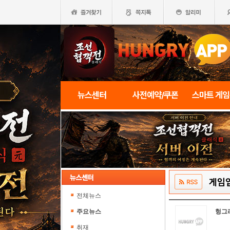
뉴스센터
사전예약/쿠폰
스마트 게
게임
전체뉴스
주요뉴스
헝그
취재