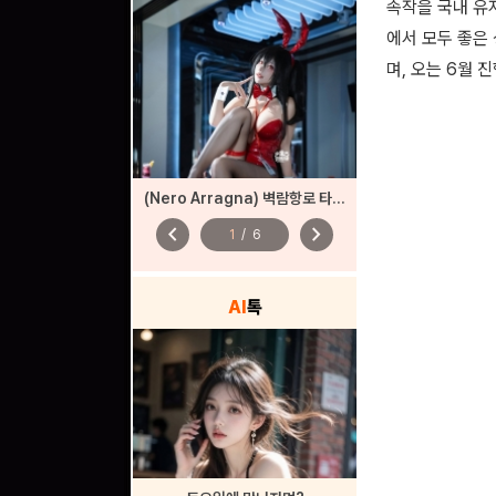
속작을 국내 유
에서 모두 좋은
며, 오는 6월 
(Nero Arragna) 벽람항로 타이호 바니
chevron_left
chevron_right
1
/
6
AI
톡