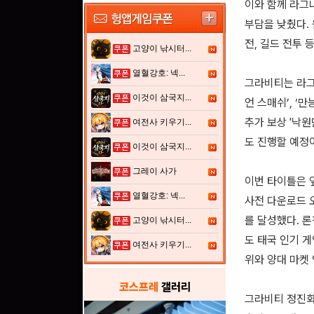
이와 함께 라그
부담을 낮췄다. 
전, 길드 전투 
고양이 낚시터...
열혈강호: 넥...
그라비티는 라그나
이것이 삼국지...
언 스매쉬’, ‘
추가 보상 '낙원단
여전사 키우기...
도 진행할 예정
이것이 삼국지...
그레이 사가
이번 타이틀은 
열혈강호: 넥...
사전 다운로드 오
를 달성했다. 론
고양이 낚시터...
도 태국 인기 게
여전사 키우기...
위와 양대 마켓
코스프레
갤러리
그라비티 정진화 