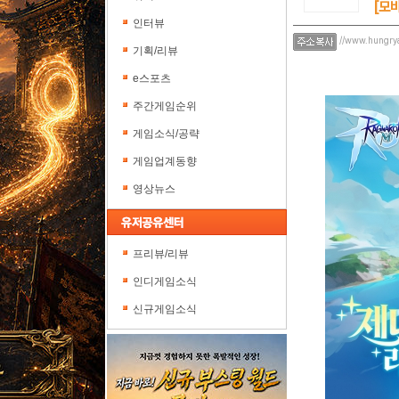
[모
인터뷰
//www.hungry
기획/리뷰
e스포츠
주간게임순위
게임소식/공략
게임업계동향
영상뉴스
프리뷰/리뷰
인디게임소식
신규게임소식