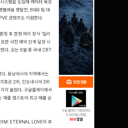
성 시스템을 도입해 캐릭터 육성
엠펠레움 쟁탈전, 6대6 팀 대
 PVE 콘텐츠도 지원한다.
론칭 후 한정 머리 장식 ‘밀리
. 또한 사전 예약 단계 달성 시
증정한다. 오는 6월 중 국내 CBT
었다. 동남아시아 지역에서는
redeem
shopping_cart
싱가포르 2위, 인도네시아 3위
헝앱 경품
헝앱 쇼핑
에 각각 올랐다. 구글플레이에서
는 애플 앱스토어 최고 매출 순
구글 플레이 기프트카드
5,000원 (추첨)
100
밥알
M: ETERNAL LOVE의 후