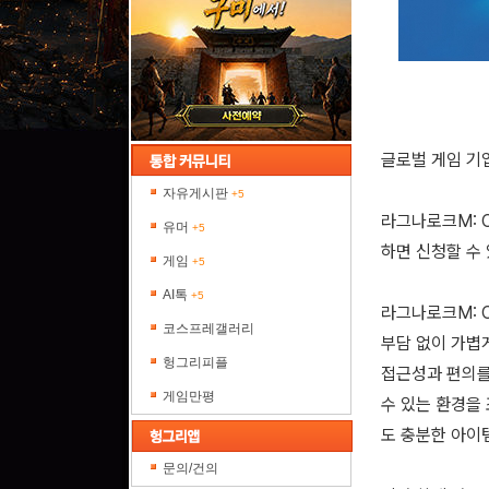
글로벌 게임 기업
자유게시판
+5
라그나로크M: C
유머
+5
하면 신청할 수
게임
+5
AI톡
+5
라그나로크M: C
코스프레갤러리
부담 없이 가볍
헝그리피플
접근성과 편의를 
게임만평
수 있는 환경을
도 충분한 아이템
문의/건의