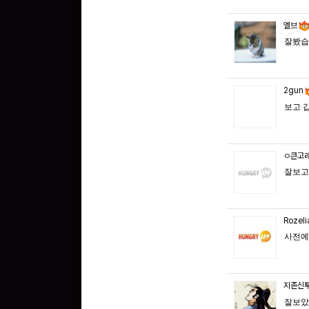
엘브
잘봤습
2gun
보고 
ㅇ큰고
잘보고
Rozel
사전예
지존신
잘보았