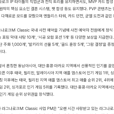
나로크 IP 타이틀의 직업군과 전직 트리를 유지하면서도, MVP 카드 합
원작의 핵심 요소인 결혼 시스템, 펫 합성 등도 유지했다. PVP 콘텐츠는 
등 다채로운 모드를 갖췄으며 엔들리스 타워, 카드 던전, 균열 도전과 같은
로크M: Classic 국내 사전 예약을 기념해 사전 예약자 전원에게 정식 
만능 포링 막대 사탕 10개’, ‘시공 모험 포션 1개’ 등 다양한 보상을 지급한다
 주화 1,000개', '발키리의 선물 5개', '골드 훈장 5개', '그람 결정'을 
이다.
앞서 론칭한 동남아시아, 대만∙홍콩∙마카오 지역에서 선풍적인 인기를 끌
픈 이후 태국, 필리핀, 말레이시아 지역 애플 앱스토어 인기 게임 1위, 
칭 이후에는 태국, 필리핀 지역 애플 앱스토어 최고 매출 순위 2위, 4위
임 2위, 싱가포르 인기 게임 5위를 기록했다. 대만∙홍콩∙마카오 지역에서
 인기 게임 순위 상위권을 장식했다.
라그나로크M: Classic 사업 PM은 “오랜 시간 사랑받고 있는 라그나로크