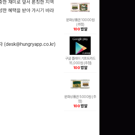
중한 재미로 앞서 론칭한 지역
풍성한 혜택을 받아 가시기 바라
문화상품권 10000원
(추첨)
100
밥알
 (
desk@hungryapp.co.kr
)
구글 플레이 기프트카드
15,000원 (추첨)
100
밥알
문화상품권 5000원 (추
첨)
100
밥알