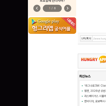
토요일에 만나자며?
chevron_left
chevron_right
1
/
6
//www.hung
최신뉴스
웹젠, 2026년 상반