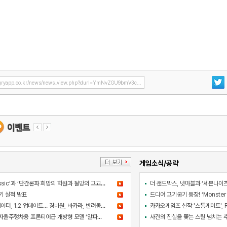
ryapp.co.kr/news/news_view.php?durl=YmNvZGU9bmV3c...
게임소식/공략
’라그나로크M: Classic’과 ‘단간론파 희망의 학원과 절망의 고교생’ 콜라보 이벤트
기 실적 발표
라스베이거스 시뮬레이터, 1.2 업데이트… 경비원, 바카라, 반려동물 추가
엔비디아, 로보택시·자율주행차용 프론티어급 개방형 모델 ‘알파마요 2 슈퍼’ 상업적 이용 가능