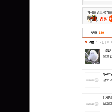
댓글
139
리플
139
건 | 1/
너를만
보고 
qwert
잘보고
전기폰
보고갑