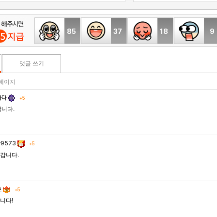
85
37
18
9
댓글 쓰기
3 페이지
나다
+5
갑니다.
y9573
+5
갑니다.
트
+5
니다!