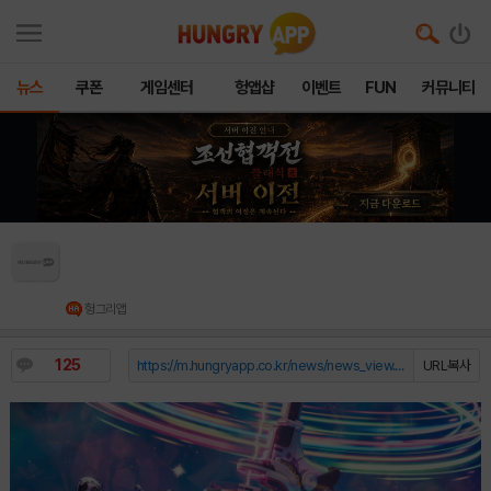
뉴스
쿠폰
게임센터
헝앱샵
이벤트
FUN
커뮤니티
디볼버디지털, 우주 샌드박스 게임 ‘스타시커: 아
스트로니어 익스페디션’ 출시
헝그리앱
125
https://m.hungryapp.co.kr/news/news_view.php?durl=YmNvZGU9b...
URL복사