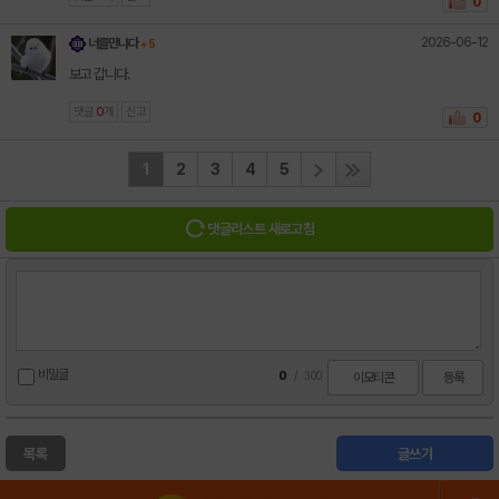
0
2026-06-12
너를만나다
+ 5
보고 갑니다.
댓글
0
개
신고
0
1
2
3
4
5
댓글리스트 새로고침
비밀글
0
/
300
이모티콘
등록
목록
글쓰기