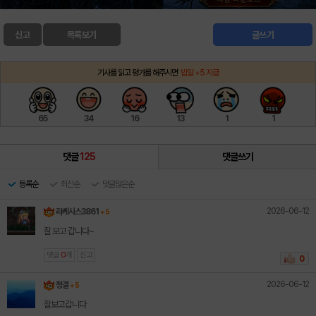
신고
목록보기
글쓰기
기사를 읽고 평가를 해주시면
밥알 +5 지급
65
34
16
13
1
1
댓글
125
댓글쓰기
등록순
최신순
댓글많은순
2026-06-12
라케시스3861
+ 5
잘 보고 갑니다~
댓글
0
개
신고
0
2026-06-12
청결
+ 5
잘보고갑니다