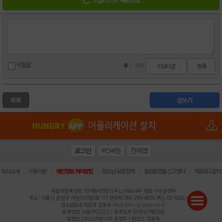
댓글리스트 새로고침
비밀글
0
/
300
이모티콘
등록
목록
글쓰기
로그인
PC버전
전체앱
|
|
|
|
|
회사소개
이용약관
개인정보 처리방침
청소년 보호정책
불법촬영물 신고센터
제휴광고문의
사업자등록번호:119-86-61101 (주)스마트나우 대표이사:송현두
주소: 서울시 금천구 가산디지털1로 171 연락처:063-284-8635 팩스:02-6265-0377
청소년보호책임자:김동욱
desk@hungryapp.co.kr
등록번호:서울아02322 | 등록일자:2016년4월25일
발행인:(주)스마트나우 송현두 | 편집인:김동욱