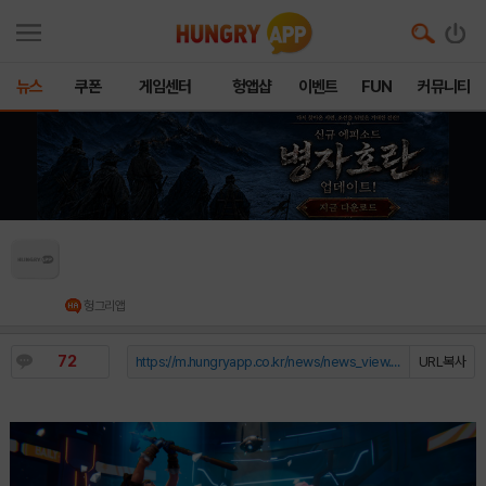
뉴스
쿠폰
게임센터
헝앱샵
이벤트
FUN
커뮤니티
3년 담금질 끝났다… ‘인피니티: 헥사돔 택틱스’,
올가을 스팀 출격
헝그리앱
72
https://m.hungryapp.co.kr/news/news_view.php?durl=YmNvZGU9b...
URL복사