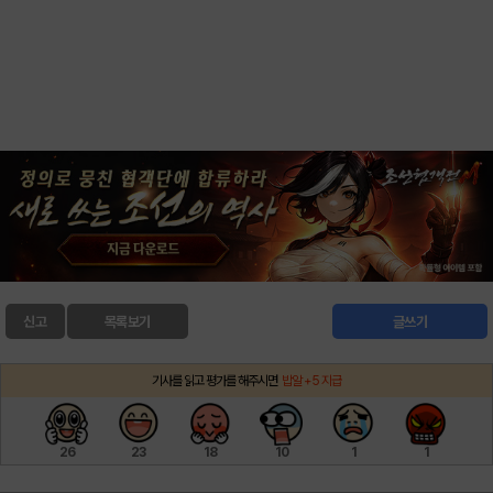
신고
목록보기
글쓰기
기사를 읽고 평가를 해주시면
밥알 +5 지급
26
23
18
10
1
1