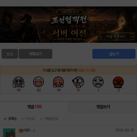
신고
목록보기
글쓰기
기사를 읽고 평가를 해주시면
밥알 +5 지급
81
42
19
6
1
2
댓글
138
댓글쓰기
등록순
최신순
댓글많은순
2026-05-15
EIEF
+ 5