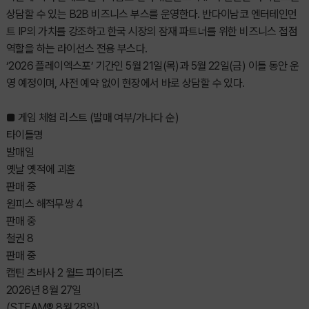
상담할 수 있는 B2B 비즈니스 부스를 운영한다. 반다이남코 엔터테인먼
트 IP의 가치를 강조하고 한국 시장의 잠재 파트너를 위한 비즈니스 접점
역할을 하는 라이선스 전용 부스다.
‘2026 플레이엑스포’ 기간인 5월 21일(목)과 5월 22일(금) 이틀 동안 운
영 예정이며, 사전 예약 없이 현장에서 바로 상담할 수 있다.
■ 게임 체험 리스트 (발매 여부/가나다 순)
타이틀명
발매일
옛날 옛적에 괴혼
판매 중
원피스 해적무쌍 4
판매 중
철권 8
판매 중
캡틴 츠바사 2 월드 파이터즈
2026년 8월 27일
(STEAM® 8월 28일)