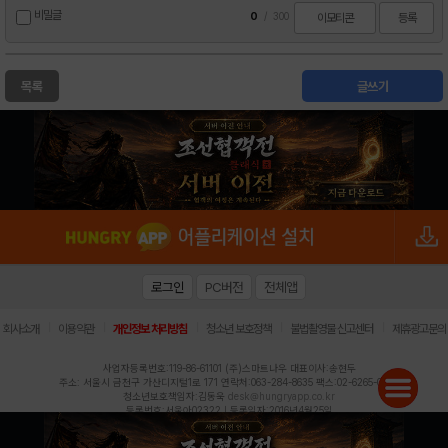
비밀글
0
/
300
이모티콘
등록
목록
글쓰기
로그인
PC버전
전체앱
|
|
|
|
|
회사소개
이용약관
개인정보 처리방침
청소년 보호정책
불법촬영물 신고센터
제휴광고문의
사업자등록번호:119-86-61101 (주)스마트나우 대표이사:송현두
주소: 서울시 금천구 가산디지털1로 171 연락처:063-284-8635 팩스:02-6265-0377
청소년보호책임자:김동욱
desk@hungryapp.co.kr
등록번호:서울아02322 | 등록일자:2016년4월25일
발행인:(주)스마트나우 송현두 | 편집인:김동욱