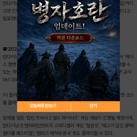
반다이남코 엔터테인먼트 코리아는 5월 21일(목)부터 5월 24일(일)까지
고양 킨텍스 제1전시장에서 열리는 ‘2026 플레이엑스포’에 참가한다고
발표했다.
■‘2026 플레이엑스포’ 참가 상세 내용 공개
반다이남코 엔터테인먼트 코리아의 ‘2026 플레이엑스포’ 부스에서 ‘에이
스 컴뱃 8: 시브의 날개’의 전시를 진행한다. 본 작품의 세계관을 엿볼 수
있는 격납고형 부스에서 방문하시는 분들을 대상으로 '에이스 컴뱃' 공식
마스코트 캐릭터인 'Nugget' 모자를 증정한다.
‘더 블러드 오브 던워커’의 브렌시스의 스태츄와 ‘앰브러스’로 분장한 코스
튬 플레이어 ‘Leon Chiro‘ 또한 놓칠 수 없는 즐거움이다.
오늘하루 안보기
닫기
발매를 앞둔 ‘캡틴 츠바사 2 월드 파이터즈’ 게임 체험이 진행될 예정이며,
반다이남코 엔터테인먼트의 스테디셀러 게임 ‘철권 8’, ‘태고의 달인 쿵딱!
원더풀 페스티벌’, ‘원피스 해적무쌍 4’ 등도 플레이할 수 있다.