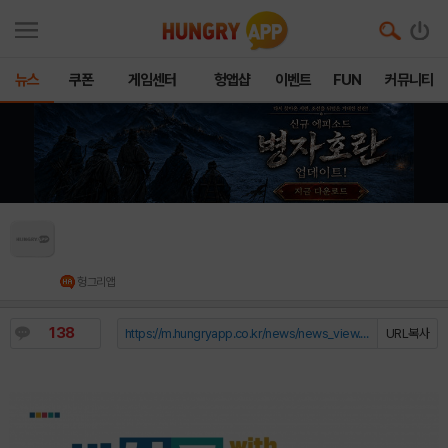
뉴스
쿠폰
게임센터
헝앱샵
이벤트
FUN
커뮤니티
반다이남코 엔터테인먼트 코리아, ‘2026 플레이
엑스포’ 참가 상세 내용 공개
헝그리앱
138
https://m.hungryapp.co.kr/news/news_view.php?durl=YmNvZGU9b...
URL복사