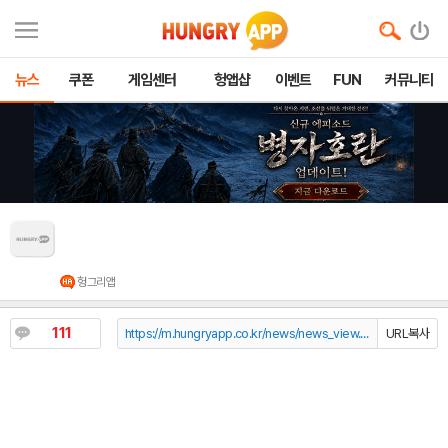
뉴스
쿠폰
게임센터
헝앱샵
이벤트
FUN
커뮤니티
몬드리안에이아이, 전주국제영화제와 AI 기술 협
력 MOU
헝그리앱
111
https://m.hungryapp.co.kr/news/news_view.php?durl=YmNvZGU9b...
URL복사