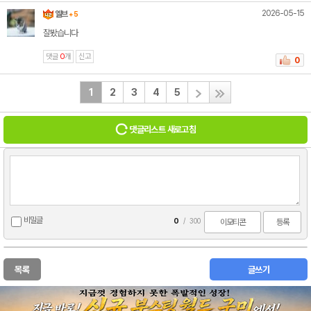
2026-05-15
엘브
+ 5
잘봤습니다
댓글
0
개
신고
0
1
2
3
4
5
댓글리스트 새로고침
비밀글
0
/
300
이모티콘
등록
목록
글쓰기