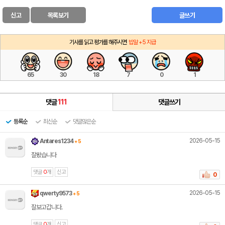
신고
목록보기
글쓰기
기사를 읽고 평가를 해주시면
밥알 +5 지급
65
30
18
7
0
1
댓글
111
댓글쓰기
등록순
최신순
댓글많은순
2026-05-15
Antares1234
+ 5
잘봤습니다
댓글
0
개
신고
0
2026-05-15
qwerty9573
+ 5
잘보고갑니다.
댓글
0
개
신고