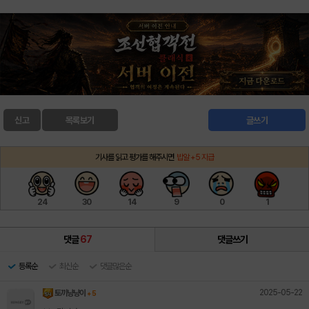
신고
목록보기
글쓰기
기사를 읽고 평가를 해주시면
밥알 +5 지급
24
30
14
9
0
1
댓글
67
댓글쓰기
등록순
최신순
댓글많은순
2025-05-22
토끼냥냥이
+ 5