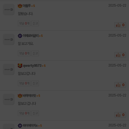
2025-05-22
아돌푸
+ 5
잘봤습니다.
댓글
0
개
신고
0
2025-05-22
이메로비글리
+ 5
잘 보고가요.
댓글
0
개
신고
0
2025-05-22
qwerty9573
+ 5
잘보고갑니다
댓글
0
개
신고
0
2025-05-22
바하마브릿
+ 5
잘보고 갑니다
댓글
0
개
신고
0
2025-05-22
와이에이치s
+ 5