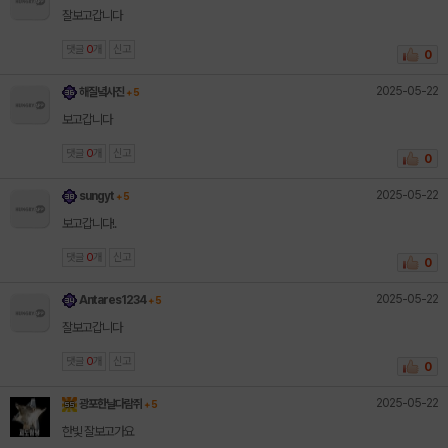
잘보고갑니다
댓글
0
개
신고
0
2025-05-22
해질녘사진
+ 5
보고갑니다
댓글
0
개
신고
0
2025-05-22
sungyt
+ 5
보고갑니다!.
댓글
0
개
신고
0
2025-05-22
Antares1234
+ 5
잘보고갑니다
댓글
0
개
신고
0
2025-05-22
광포한날다람쥐
+ 5
한빛 잘보고가요