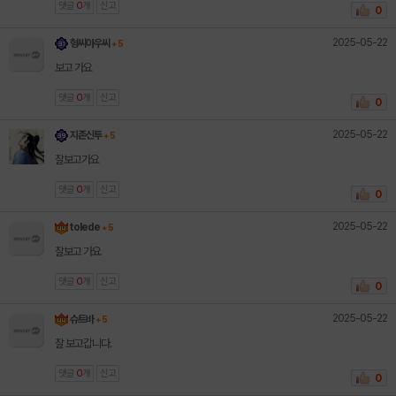
댓글
0
개
신고
0
2025-05-22
형씨아우씨
+ 5
보고 가요
댓글
0
개
신고
0
2025-05-22
지존신투
+ 5
잘보고가요
댓글
0
개
신고
0
2025-05-22
tolede
+ 5
잘보고 가요
댓글
0
개
신고
0
2025-05-22
슈트바
+ 5
잘 보고갑니다.
댓글
0
개
신고
0