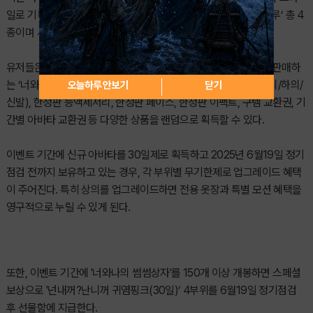
일로 기획했다. 컬러는 ‘달콤크림’, ‘새싹그린’, ‘신비퍼플’, ‘단정블루’ 총 4
종이며 사랑스러운 색감과 조화를 강조한 디자인이 특징이다.
유저들은 2025년 6월12일 정기점검 전까지 게임 내 쇼핑몰에서 판매하
는 ‘너와나의 썸썸상자’를 통해 한정판 아바타의 각 부위(헤어/상의/하의/
오늘하루 안보기
닫기
신발), 한정판 등액세서리, 한정판 페이스, 한정판 이펙트, 구템 교환권, 기
간별 아바타 교환권 등 다양한 상품을 랜덤으로 획득할 수 있다.
이벤트 기간에 신규 아바타를 30일제로 획득하고 2025년 6월19일 정기
점검 전까지 보유하고 있는 경우, 각 부위별 무기한제로 업그레이드 혜택
이 주어진다. 특히 상의를 업그레이드하면 전용 옷장과 특별 모션 혜택을
영구적으로 누릴 수 있게 된다.
또한, 이벤트 기간에 '너와나의 썸썸상자'를 150개 이상 개봉하면 스페셜
보상으로 '넌내꺼?난니꺼 귀염핑크(30일)’ 4부위를 6월19일 정기점검
후 선물함에 지급한다.