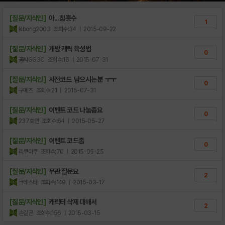
[질문/지식인]
아...침홍수
1
kibong2003
조회수:34
| 2015-09-22
[질문/지식인]
개방 캐릭 육성법
0
곰씨GG3C
조회수:16
| 2015-07-31
[질문/지식인]
사전코드 남으시는분 ㅜㅜ
0
구메즈
조회수:21
| 2015-07-31
[질문/지식인]
이벤트 코드 나눔좀요
0
237호인
조회수:64
| 2015-05-27
[질문/지식인]
이벤트 코드좀
0
리쿠이쿠
조회수:70
| 2015-05-25
[질문/지식인]
무관 질문요
2
크레스타
조회수:149
| 2015-03-17
[질문/지식인]
캐릭터 삭제 대해서
2
손길곤
조회수:156
| 2015-03-15