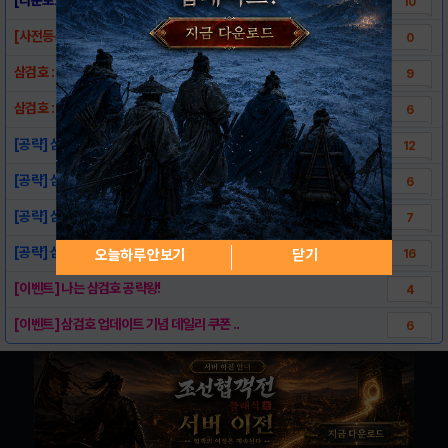
10
[사전등록 진행 중] 삼검호 업데이트
0
삼검호 : 아기신화의 게임 정보 총정리 - 3..
9
삼검호 : 아기신화의 게임 정보 총정리 - 1..
6
[공략] 삼검호 : 초반에 해야 할 것들을 알..
12
[공략] 삼검호 : 재능 스킬에 대해서 알아 ..
6
[공략] 삼검호 : 좋은 장수가 무엇일까 ??
7
[공략] 삼검호 필독 지침서( 렙업,재능,전장..
오늘하루 안보기
닫기
16
[이벤트] 나는 삼검호 공략왕!
4
[이벤트] 삼검호 업데이트 기념 데일리 쿠폰 ..
6