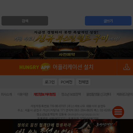
검색
글쓰기
로그인
PC버전
전체앱
|
|
|
|
|
회사소개
이용약관
개인정보 처리방침
청소년 보호정책
불법촬영물 신고센터
제휴광고문의
사업자등록번호:119-86-61101 (주)스마트나우 대표이사:송현두
주소: 서울시 금천구 가산디지털1로 171 연락처:063-284-8635 팩스:02-6265-0377
청소년보호책임자:김동욱
desk@hungryapp.co.kr
등록번호:서울아02322 | 등록일자:2016년4월25일
발행인:(주)스마트나우 송현두 | 편집인:김동욱
헝그리앱의 콘텐츠 및 기사는 저작권법의 보호를 받으므로, 무단 전재, 복사, 배포 등을 금합니다.