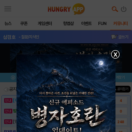
뉴스
쿠폰
게임센터
헝앱샵
이벤트
FUN
커뮤니티
삼검호
- 질문/지식인
글쓰기
X
메뉴
이벤트/미션
설치/평가
즐겨찾기
공지사항
진행중인 이벤트
0
건
▲ 공지접기
[이벤트] 웃음으로 매일매일 해피! 유머 게시..
4
밥알이의 헝앱통신 ⑲ “밥알이, 드디어 멀티를..
0
[안내] 헝그리앱 필수 상식! 밥알 획득 안내..
248
[다운로드링크] - 삼검호