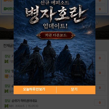
0
좀비런 다운로드 링크
0
전체글보기
잡담
기쁨연구소 플레져랩 우머나이저 할인 및 사은품
0
기쁨연구소플래져랩
조회수:11
| 19.08.13
잡담
템플런
0
LAsahi
조회수:19
| 18.11.27
잡담
순위보고 어떤건가 들렸다가 보고 갑니다 . ...
0
오늘하루 안보기
닫기
실수는없어야한다
조회수:6
| 15.05.18
잡담
순위가 하위권이네요
0
둬쥐
조회수:5
| 15.05.10