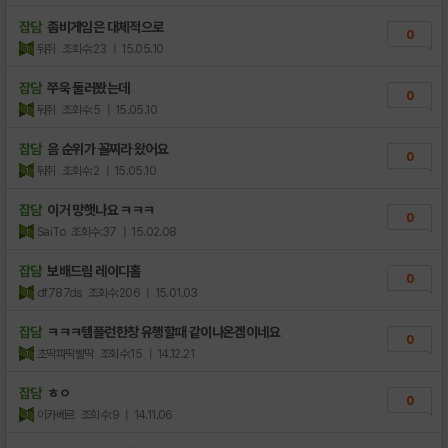
잡담
좀비게임은 대체적으로
0
둬쥐
조회수:23
| 15.05.10
잡담
쭈욱 둘러봤는데
0
둬쥐
조회수:5
| 15.05.10
잡담
음 순위가 꼴찌라 왔어요
0
둬쥐
조회수:2
| 15.05.10
잡담
이거 망햇나요 ㅋㅋㅋ
0
SaiTo
조회수:37
| 15.02.08
잡담
보배드림 레이디홀
0
df787ds
조회수:206
| 15.01.03
잡담
ㅋㅋㅋ템플런한창 유행할때 같이나온겜이네요
0
초딱파딱빨딱
조회수:15
| 14.12.21
잡담
ㅎㅇ
0
이카베르
조회수:9
| 14.11.06