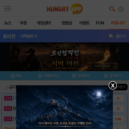
뉴스
쿠폰
게임센터
헝앱샵
이벤트
FUN
커뮤니티
좀비런
- 전체글보기
글쓰기
메뉴
이벤트/미션
설치/평가
즐겨찾기
X
공지사항
진행중인 이벤트
0
건
▲ 공지접기
[이벤트] 웃음으로 매일매일 해피! 유머 게시..
4
밥알이의 헝앱통신 ⑲ “밥알이, 드디어 멀티를..
0
[안내] 헝그리앱 필수 상식! 밥알 획득 안내..
248
좀비런 게임소개!