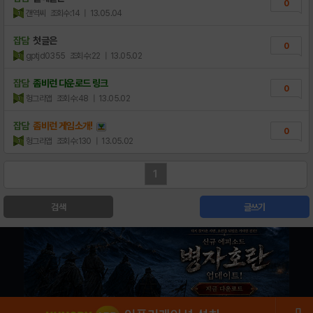
0
갠역씨
조회수:14
| 13.05.04
잡담
첫글은
0
gptjd0355
조회수:22
| 13.05.02
잡담
좀비런 다운로드 링크
0
헝그리앱
조회수:48
| 13.05.02
잡담
좀비런 게임소개!
0
헝그리앱
조회수:130
| 13.05.02
1
검색
글쓰기