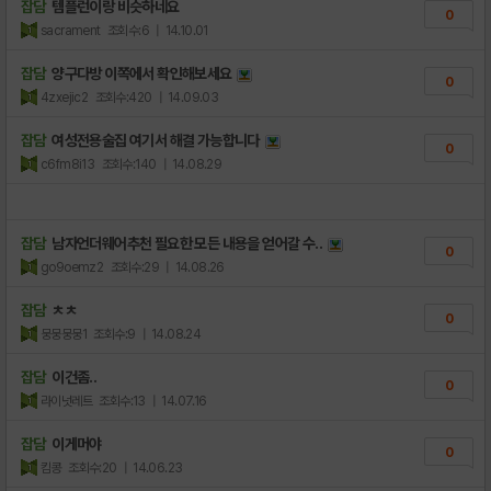
잡담
템플런이랑 비슷하네요
0
sacrament
조회수:6
| 14.10.01
잡담
양구다방 이쪽에서 확인해보세요
0
4zxejic2
조회수:420
| 14.09.03
잡담
여성전용술집 여기서 해결 가능합니다
0
c6fm8i13
조회수:140
| 14.08.29
잡담
남자언더웨어추천 필요한 모든 내용을 얻어갈 수..
0
go9oemz2
조회수:29
| 14.08.26
잡담
ㅊㅊ
0
뭉뭉뭉뭉1
조회수:9
| 14.08.24
잡담
이건좀..
0
라이넛레트
조회수:13
| 14.07.16
잡담
이게머야
0
킴콩
조회수:20
| 14.06.23