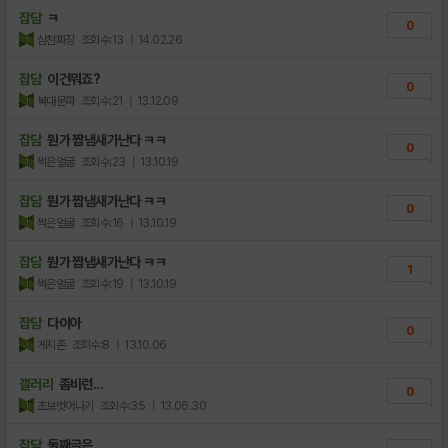
잡담
ㅋ
0
삼천짜장
조회수:13
| 14.02.26
잡담
이건뭐죠?
0
북대문파
조회수:21
| 13.12.09
잡담
뭔가 짭냄새가난다 ㅋㅋ
0
썩은얼굴
조회수:23
| 13.10.19
잡담
뭔가 짭냄새가난다 ㅋㅋ
0
썩은얼굴
조회수:16
| 13.10.19
잡담
뭔가 짭냄새가난다 ㅋㅋ
1
썩은얼굴
조회수:19
| 13.10.19
잡담
다이아
0
게지존
조회수:8
| 13.10.06
갤러리
좀비런...
0
초보벗어나기
조회수:35
| 13.06.30
잡담
둘째글은