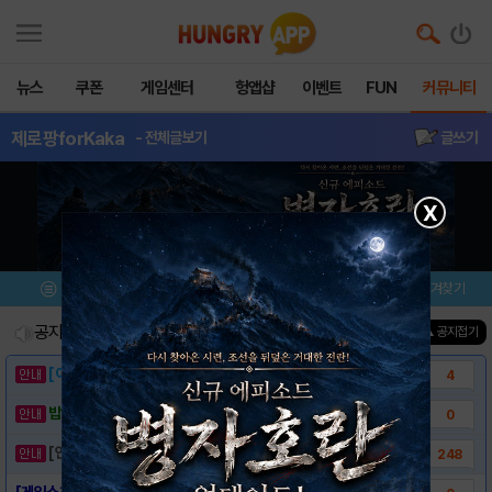
뉴스
쿠폰
게임센터
헝앱샵
이벤트
FUN
커뮤니티
제로팡forKaka
- 전체글보기
글쓰기
X
메뉴
이벤트/미션
설치/평가
즐겨찾기
공지사항
진행중인 이벤트
0
건
▲ 공지접기
[이벤트] 웃음으로 매일매일 해피! 유머 게시..
4
밥알이의 헝앱통신 ⑲ “밥알이, 드디어 멀티를..
0
[안내] 헝그리앱 필수 상식! 밥알 획득 안내..
248
[게임소개] - 제로팡 for Kakao