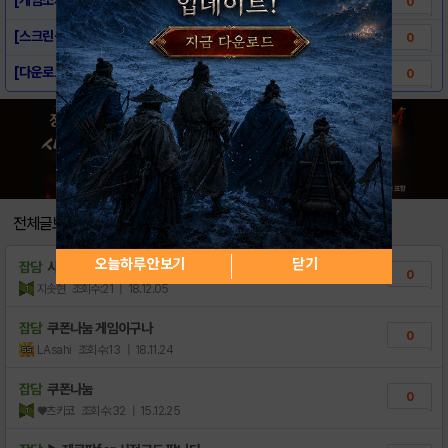
0
[스크린샷] - 제로팡 for Kakao
0
[다운로드링크] - 제로팡 for Kakao
0
전체글보기
오늘하루 안보기
닫기
잡담
사코나눔~
0
지솟현
조회수:21
| 18.12.05
잡담
쿠폰나눔 게임이구나
0
LAsahi
조회수:13
| 18.11.24
잡담
쿠폰나눔
0
♥츠키코
조회수:32
| 15.12.25