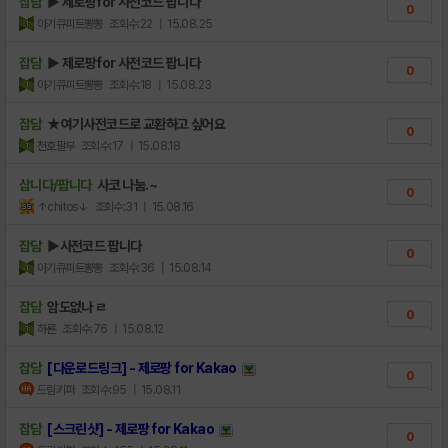
잡담
▶ 제로팡for 사전코드 팝니다
0
아기큐피트뽕뽕
조회수:22
| 15.08.25
잡담
▶ 제로팡for 사전코드 팝니다
0
아기큐피트뽕뽕
조회수:18
| 15.08.23
잡담
★여기사전코드로 교환하고 싶어요
0
천호팔부
조회수:17
| 15.08.18
삽니다/팝니다
사코 나눔.~
0
↑chitos↓
조회수:31
| 15.08.16
잡담
▶사전코드 팝니다
0
아기큐피트뽕뽕
조회수:36
| 15.08.14
잡담
암도없나 ㄹ
0
하룐
조회수:76
| 15.08.12
잡담
[다운로드링크] - 제로팡 for Kakao
0
드림키퍼
조회수:95
| 15.08.11
잡담
[스크린샷] - 제로팡 for Kakao
0