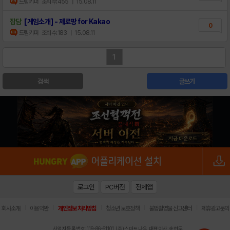
드림키퍼
조회수:455
| 15.08.11
잡담
[게임소개] - 제로팡 for Kakao
0
드림키퍼
조회수:183
| 15.08.11
1
검색
글쓰기
로그인
PC버전
전체앱
|
|
|
|
|
회사소개
이용약관
개인정보 처리방침
청소년 보호정책
불법촬영물 신고센터
제휴광고문의
사업자등록번호:119-86-61101 (주)스마트나우 대표이사:송현두