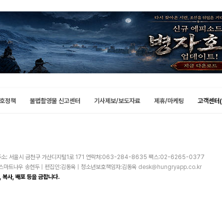
호정책
불법촬영물 신고센터
기사제보/보도자료
제휴/마케팅
고객센터(
소: 서울시 금천구 가산디지털1로 171 연락처:063-284-8635 팩스:02-6265-0377
주)스마트나우 송현두 | 편집인:김동욱 | 청소년보호책임자:김동욱
desk@hungryapp.co.kr
 복사, 배포 등을 금합니다.