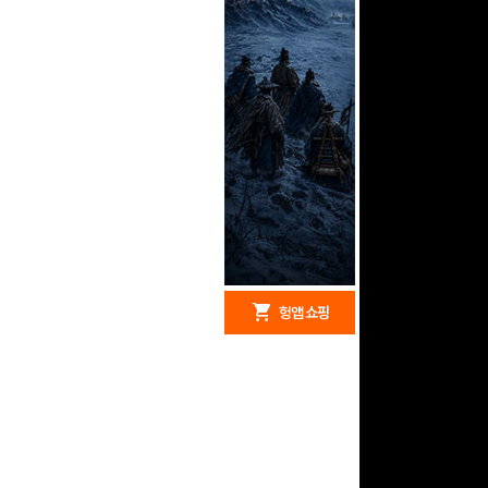
redeem
shopping_cart
헝앱 경품
헝앱 쇼핑
구글 플레이 기프트카드
15,000원 (추첨)
100
밥알