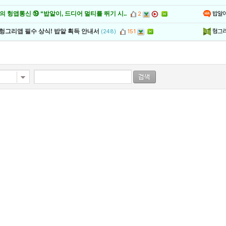
밥알
 헝앱통신 ⑲ “밥알이, 드디어 멀티를 뛰기 시..
2
헝그
 헝그리앱 필수 상식! 밥알 획득 안내서
(248)
151