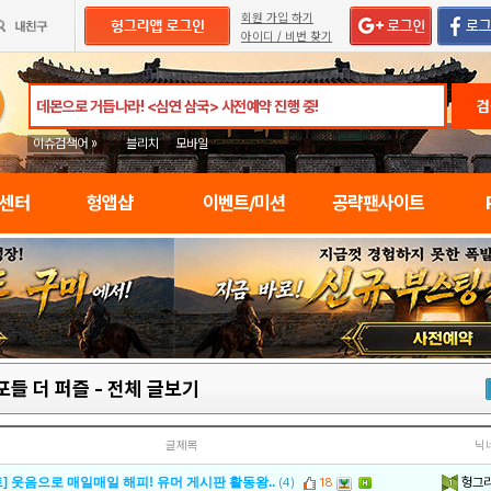
회원 가입 하기
아이디 / 비번 찾기
검
이슈검색어 »
블리치
모바일
임센터
헝앱샵
이벤트/미션
공략팬사이트
포들 더 퍼즐
-
전체 글보기
글제목
닉
헝그
] 웃음으로 매일매일 해피! 유머 게시판 활동왕..
(4)
18