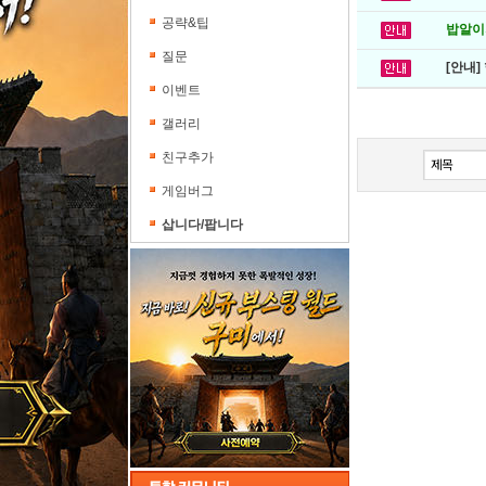
공략&팁
밥알이의
질문
[안내]
이벤트
갤러리
친구추가
게임버그
삽니다/팝니다