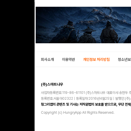
회사소개
이용약관
개인정보 처리방침
청소년보
(주)스마트나우
사업자등록번호:119-86-61101 (주)스마트나우 대표이사:송현두 주
등록번호:서울아02322 | 등록일자:2016년4월25일 | 발행인:(
헝그리앱의 콘텐츠 및 기사는 저작권법의 보호를 받으므로, 무단 전재,
Copyright (c) HungryApp All Rights Reserved.