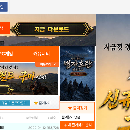
색
PC게임
커뮤니티
즐겨찾기
star
즐겨찾기
즐겨찾기 없음
네임
글작성일
조회수
add
내 즐겨찾기 관리
리앱
2022.04.12
153,728