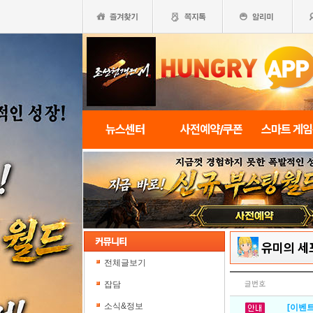
뉴스센터
사전예약/쿠폰
스마트 게
유미의 세
전체글보기
잡담
글번호
소식&정보
[이벤트