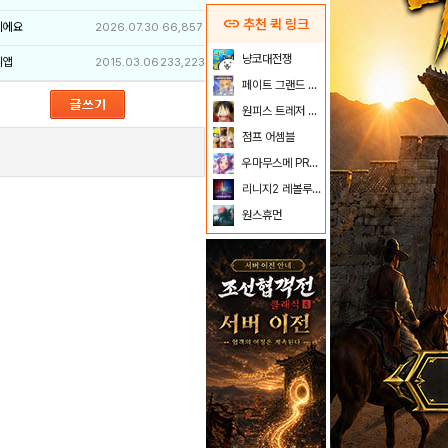
link
추천 퀵 링크
이에요
2026.07.30
66,857
냥코대전쟁
리앱
2015.03.06
233,223
페이트 그랜드 오더
원피스 트레저 크루즈
점프 어셈블
우마무스메 PRETTY DERBY
리니지2 레볼루션
원스휴먼