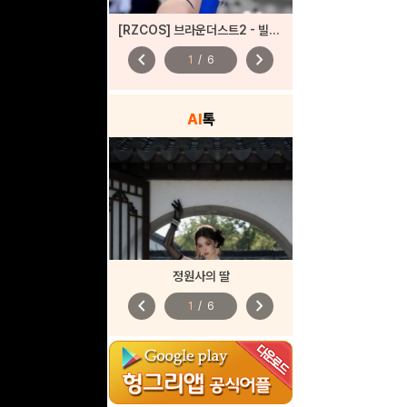
[RZCOS] 브라운더스트2 - 빌헬미나 (Model. JooA)
chevron_left
chevron_right
1
/
6
AI
톡
정원사의 딸
chevron_left
chevron_right
1
/
6