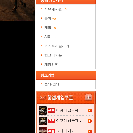
자유게시판
+5
유머
+5
게임
+5
AI톡
+5
코스프레갤러리
헝그리피플
게임만평
문의/건의
이것이 삼국지...
이것이 삼국지...
그레이 사가