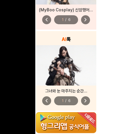
(MyBoo Cosplay) 신암행어사 산도(춘향)
chevron_left
chevron_right
1
/
6
AI
톡
그녀와 눈 마주치는 순간...
chevron_left
chevron_right
1
/
6