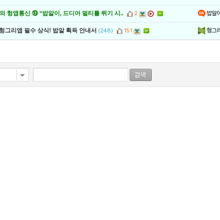
밥알
 헝앱통신 ⑲ “밥알이, 드디어 멀티를 뛰기 시..
2
헝그
 헝그리앱 필수 상식! 밥알 획득 안내서
(248)
151