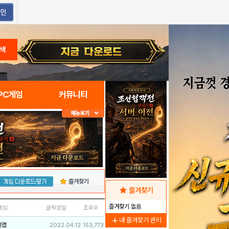
색
PC게임
커뮤니티
즐겨찾기
star
즐겨찾기
즐겨찾기 없음
네임
글작성일
조회수
add
내 즐겨찾기 관리
리앱
2022.04.12
153,773