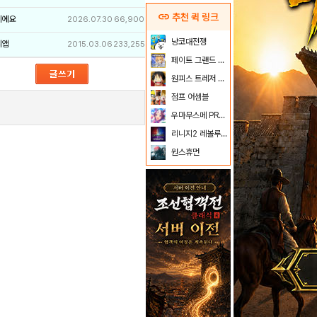
link
추천 퀵 링크
이에요
2026.07.30
66,900
냥코대전쟁
리앱
2015.03.06
233,255
페이트 그랜드 오더
원피스 트레저 크루즈
점프 어셈블
우마무스메 PRETTY DERBY
리니지2 레볼루션
원스휴먼