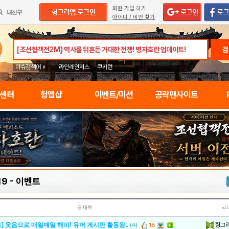
회원 가입 하기
아이디 / 비번 찾기
검
이슈검색어 »
라인레인저스
쿠키런
임센터
헝앱샵
이벤트/미션
공략팬사이트
19
-
이벤트
글제목
닉
헝그
] 웃음으로 매일매일 해피! 유머 게시판 활동왕..
(4)
18