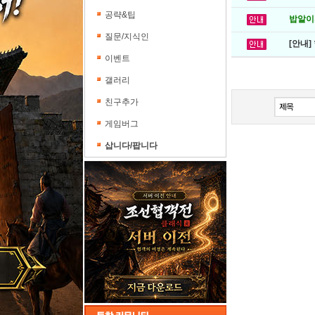
공략&팁
밥알이의
질문/지식인
[안내]
이벤트
갤러리
친구추가
게임버그
삽니다/팝니다