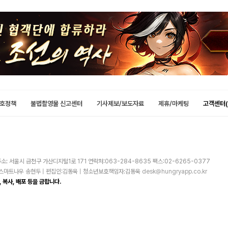
호정책
불법촬영물 신고센터
기사제보/보도자료
제휴/마케팅
고객센터(
소: 서울시 금천구 가산디지털1로 171 연락처:063-284-8635 팩스:02-6265-0377
주)스마트나우 송현두 | 편집인:김동욱 | 청소년보호책임자:김동욱
desk@hungryapp.co.kr
 복사, 배포 등을 금합니다.