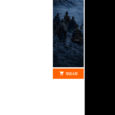
redeem
shopping_cart
헝앱 경품
헝앱 쇼핑
문화상품권 5000원 (추
첨)
100
밥알