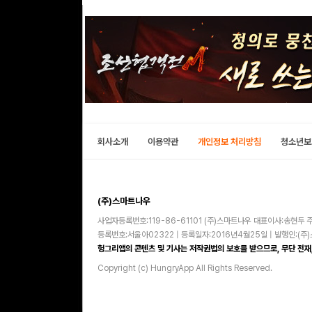
회사소개
이용약관
개인정보 처리방침
청소년보
(주)스마트나우
사업자등록번호:119-86-61101 (주)스마트나우 대표이사:송현두 주
등록번호:서울아02322 | 등록일자:2016년4월25일 | 발행인:(
헝그리앱의 콘텐츠 및 기사는 저작권법의 보호를 받으므로, 무단 전재,
Copyright (c) HungryApp All Rights Reserved.