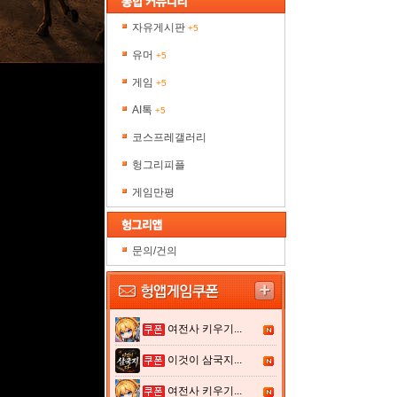
자유게시판
+5
유머
+5
게임
+5
AI톡
+5
코스프레갤러리
헝그리피플
게임만평
문의/건의
여전사 키우기...
이것이 삼국지...
여전사 키우기...