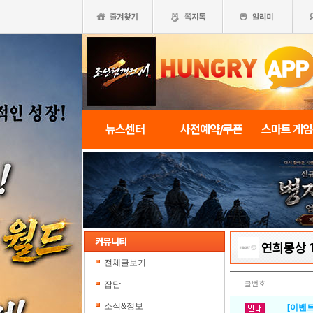
뉴스센터
사전예약/쿠폰
스마트 게
연희몽상 
전체글보기
잡담
글번호
소식&정보
[이벤트