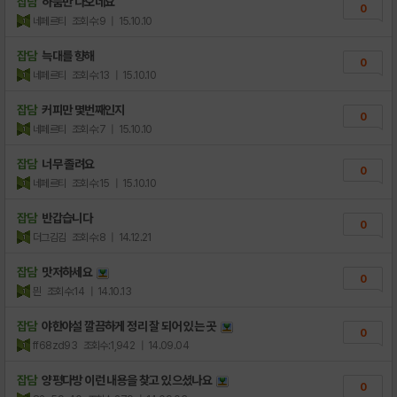
잡담
하품만 나오네요
0
네페르티
조회수:9
| 15.10.10
잡담
늑대를 향해
0
네페르티
조회수:13
| 15.10.10
잡담
커피만 몇번째인지
0
네페르티
조회수:7
| 15.10.10
잡담
너무 졸려요
0
네페르티
조회수:15
| 15.10.10
잡담
반갑습니다
0
더그김김
조회수:8
| 14.12.21
잡담
맛저하세요
0
믠
조회수:14
| 14.10.13
잡담
야한야설 깔끔하게 정리 잘 되어 있는 곳
0
ff68zd93
조회수:1,942
| 14.09.04
잡담
양평다방 이런 내용을 찾고 있으셨나요
0