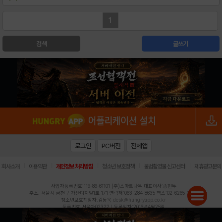
1
검색
글쓰기
로그인
PC버전
전체앱
|
|
|
|
|
회사소개
이용약관
개인정보 처리방침
청소년 보호정책
불법촬영물 신고센터
제휴광고문의
사업자등록번호:119-86-61101 (주)스마트나우 대표이사:송현두
주소: 서울시 금천구 가산디지털1로 171 연락처:063-284-8635 팩스:02-6265-0377
청소년보호책임자:김동욱
desk@hungryapp.co.kr
등록번호:서울아02322 | 등록일자:2016년4월25일
발행인:(주)스마트나우 송현두 | 편집인:김동욱