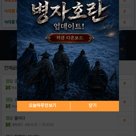
0
늑대를 향해 쏴라 게임소개!
0
늑대를 향해 쏴라 다운로드 링크
0
전체글보기
잡담
굿모닝~
0
Ristorante
조회수:9
| 16.08.31
잡담
괴밀 미쿠 콜라보
0
오늘하루 안보기
닫기
Year Channel
조회수:9
| 16.05.29
잡담
졸리다
0
네페르티
조회수:15
| 15.10.10