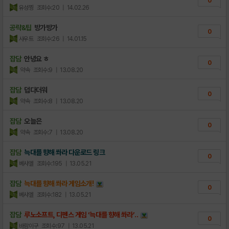
0
유성찡
조회수:20
| 14.02.26
공략&팁
방가방가
0
사우트
조회수:26
| 14.01.15
잡담
안녕요 ㅎ
0
약속
조회수:9
| 13.08.20
잡담
덥다더워
0
약속
조회수:8
| 13.08.20
잡담
오늘은
0
약속
조회수:7
| 13.08.20
잡담
늑대를 향해 쏴라 다운로드 링크
0
베샤엘
조회수:195
| 13.05.21
잡담
늑대를 향해 쏴라 게임소개!
0
베샤엘
조회수:182
| 13.05.21
잡담
루노소프트, 디펜스 게임 ‘늑대를 향해 쏴라’..
0
바람이구
조회수:97
| 13.05.21