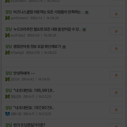
82u59x40
조회수:279
| 14.09.03
잡담
비즈니스클럽 이용하는 모든 사람들이 만족하는 ..
0
auh5mmm1
조회수:14
| 14.08.29
잡담
누드브라추천 필요한 모든 내용을 얻어갈 수 있..
0
vuz63xa2
조회수:26
| 14.08.26
잡담
괜찮은야동 정보 모음 확인해보기
0
k7bahyj5
조회수:219
| 14.08.20
잡담
안녕하세여 ~~
0
은EDA
조회수:42
| 14.04.15
잡담
"내 초대번호 : 185,961,8..
0
정밀감자
조회수:11
| 14.03.25
잡담
"내 초대번호 : 187,907,6..
0
감동니뮤
조회수:11
| 14.03.25
잡담
먼가 초딩겜일거가튼?