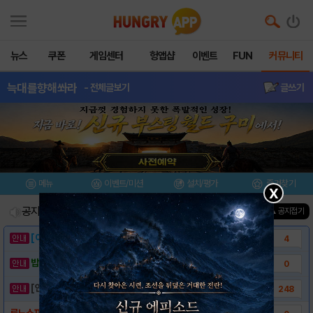
뉴스
쿠폰
게임센터
헝앱샵
이벤트
FUN
커뮤니티
늑대를향해쏴라
- 전체글보기
글쓰기
메뉴
이벤트/미션
설치/평가
즐겨찾기
X
공지사항
진행중인 이벤트
0
건
▲ 공지접기
[이벤트] 웃음으로 매일매일 해피! 유머 게시..
4
밥알이의 헝앱통신 ⑲ “밥알이, 드디어 멀티를..
0
[안내] 헝그리앱 필수 상식! 밥알 획득 안내..
248
루노소프트, 디펜스 게임 ‘늑대를 향해 쏴라’..