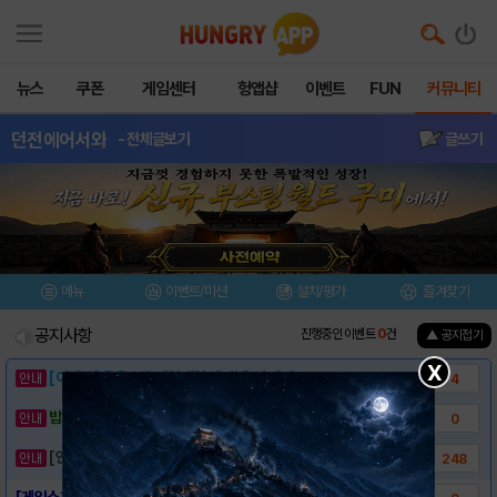
뉴스
쿠폰
게임센터
헝앱샵
이벤트
FUN
커뮤니티
던전에어서와
- 전체글보기
글쓰기
메뉴
이벤트/미션
설치/평가
즐겨찾기
공지사항
진행중인 이벤트
0
건
▲ 공지접기
X
[이벤트] 웃음으로 매일매일 해피! 유머 게시..
4
밥알이의 헝앱통신 ⑲ “밥알이, 드디어 멀티를..
0
[안내] 헝그리앱 필수 상식! 밥알 획득 안내..
248
[게임소개] - 던전에어서와