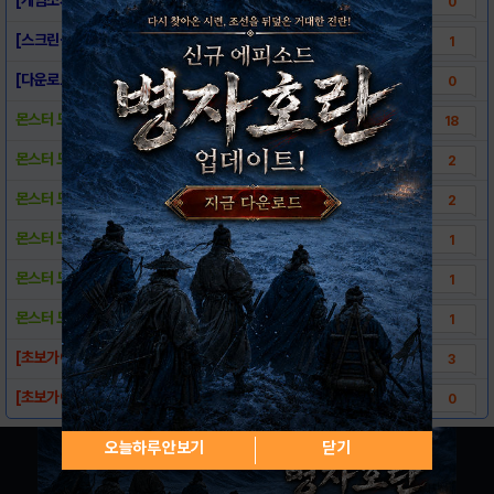
0
[스크린샷] - 던전에어서와
1
[다운로드링크] - 던전에어서와
0
몬스터 도감 ★6성
18
몬스터 도감 ★5성
2
몬스터 도감 ★4성
2
몬스터 도감 ★3성
1
몬스터 도감 ★2성
1
몬스터 도감 ★1성
1
[초보가이드] 전투화면 UI
3
[초보가이드] 메인화면 UI
0
오늘하루 안보기
닫기