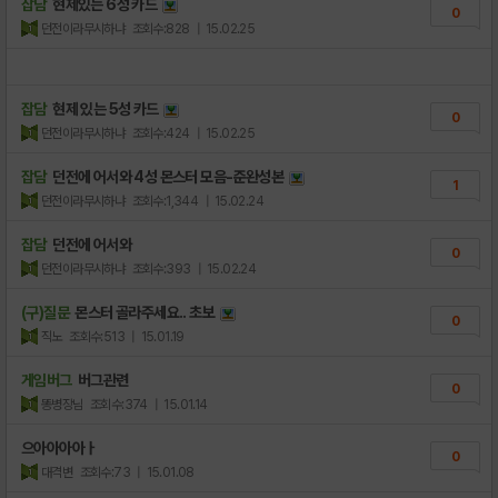
잡담
현제있는 6성 카드
0
던전이라무시하냐
조회수:828
| 15.02.25
잡담
현제 있는 5성 카드
0
던전이라무시하냐
조회수:424
| 15.02.25
잡담
던전에 어서와 4성 몬스터 모음-준완성본
1
던전이라무시하냐
조회수:1,344
| 15.02.24
잡담
던전에 어서와
0
던전이라무시하냐
조회수:393
| 15.02.24
(구)질문
몬스터 골라주세요.. 초보
0
직노
조회수:513
| 15.01.19
게임버그
버그관련
0
똥병장님
조회수:374
| 15.01.14
으아아아아ㅏ
0
대격변
조회수:73
| 15.01.08