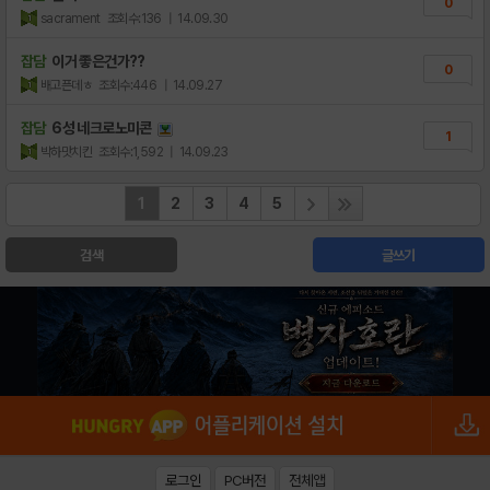
0
sacrament
조회수:136
| 14.09.30
잡담
이거 좋은건가??
0
배고픈데ㅎ
조회수:446
| 14.09.27
잡담
6성 네크로노미콘
1
박하맛치킨
조회수:1,592
| 14.09.23
1
2
3
4
5
검색
글쓰기
로그인
PC버전
전체앱