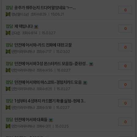
잡담
공주가 뭐주는지 드디어 알았네요ㄱㅡ...
0
껌냥팔이소년
조회수:829
| 15.06.21
잡담
제 덱입니다
0
은다은
조회수:814
| 15.03.27
잡담
던전에 어서와-카드 진화에 대한 고찰
0
던전이라무시하냐
조회수:717
| 15.03.02
잡담
던전에 어서와 3성 몬스터카드 모음집-준 완성..
0
던전이라무시하냐
조회수:455
| 15.02.27
잡담
던전에 어서와의 마스코트-경험치카드 모음
0
던전이라무시하냐
조회수:625
| 15.02.27
잡담
1성부터 4성까지 카드뽑기 확률 실험-현제 3..
0
던전이라무시하냐
조회수:518
| 15.02.27
잡담
던전에 어서와 대륙들
0
던전이라무시하냐
조회수:311
| 15.02.25