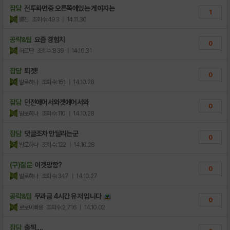
잡담
전투화면중 오른쪽에있는 게이지는
1
뿜진
조회수:493
| 14.11.30
공략&팁
요즘 경험치
0
허르단
조회수:839
| 14.10.31
잡담
퇴겟!
0
발로하나
조회수:151
| 14.10.28
잡담
던전에어서와겟에어서와
0
발로하나
조회수:110
| 14.10.28
잡담
댓글조차 안달리는군
0
발로하나
조회수:122
| 14.10.28
(구)질문
이겟망함?
0
발로하나
조회수:347
| 14.10.27
공략&팁
무과금 4시간 유저 입니다
0
로로아빠용
조회수:2,716
| 14.10.02
잡담
출첵....