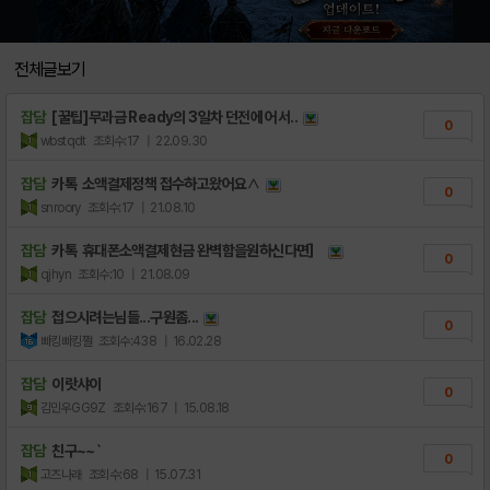
전체글보기
잡담
[꿀팁]무과금 Ready의 3일차 던전에 어서..
0
wbstqdt
조회수:17
| 22.09.30
잡담
카톡 소액결제정책 접수하고왔어요∧
0
snroory
조회수:17
| 21.08.10
잡담
카톡 휴대폰소액결제현금 완벽함을원하신다면］
0
qjhyn
조회수:10
| 21.08.09
잡담
접으시려는님들...구원좀...
0
빠킹빠킹쩔
조회수:438
| 16.02.28
잡담
이랏샤이
0
김민우GG9Z
조회수:167
| 15.08.18
잡담
친구~~`
0
고즈나래
조회수:68
| 15.07.31