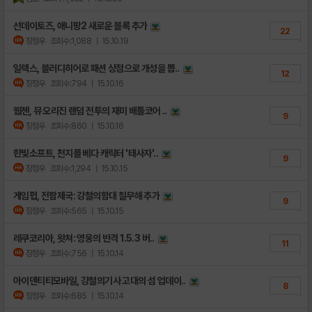
선데이토즈, 애니팡2 새로운 블록 추가
22
장정우
조회수:1,088
| 15.10.19
일렉스, 블러디히어로 패션 상점으로 개성을 뽑..
12
장정우
조회수:794
| 15.10.16
웹젠, 뮤 오리진 랜덤 전투의 재미 배틀코어 ..
9
장정우
조회수:860
| 15.10.16
한빛소프트, 천지를 베다 캐릭터 '태사자'..
9
장정우
조회수:1,294
| 15.10.15
게임펍, 전함제국: 강철의함대 칠무해 추가
9
장정우
조회수:565
| 15.10.15
레쿠코리아, 왓쳐: 영웅의 반격 1.5.3 버..
11
장정우
조회수:756
| 15.10.14
아이덴티티모바일, 강철의기사 고대의 섬 업데이..
8
장정우
조회수:685
| 15.10.14