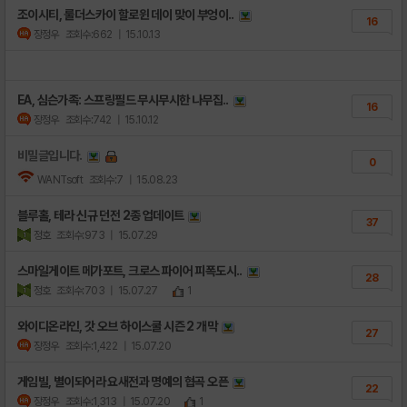
조이시티, 룰더스카이 할로윈 데이 맞이 부엉이..
16
장정우
조회수:662
| 15.10.13
EA, 심슨가족: 스프링필드 무시무시한 나무집..
16
장정우
조회수:742
| 15.10.12
비밀글입니다.
0
WANTsoft
조회수:7
| 15.08.23
블루홀, 테라 신규 던전 2종 업데이트
37
정호
조회수:973
| 15.07.29
스마일게이트 메가포트, 크로스 파이어 피폭도시..
28
정호
조회수:703
| 15.07.27
1
와이디온라인, 갓 오브 하이스쿨 시즌 2 개막
27
장정우
조회수:1,422
| 15.07.20
게임빌, 별이되어라 요새전과 명예의 협곡 오픈
22
장정우
조회수:1,313
| 15.07.20
1