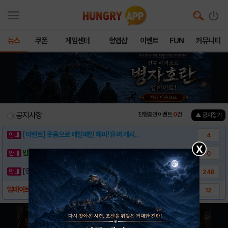
뉴스
쿠폰
게임센터
헝앱샵
이벤트
FUN
커뮤니티
공지사항
진행중인 이벤트
0
건
▲ 공지접기
[이벤트] 웃음으로 매일매일 해피! 유머 게시..
4
X
밥알이의 헝앱통신 ⑲ “밥알이, 드디어 멀티를..
0
[안내] 헝그리앱 필수 상식! 밥알 획득 안내..
248
업데이트 소식 작성 전에 꼭 참고해주세요!
12