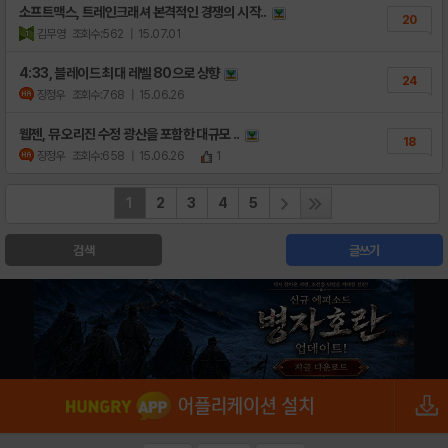
소프트맥스, 트레인크래셔 본격적인 경쟁의 시작..
20
김무영
조회수:562
| 15.07.01
4:33, 블레이드 최대 레벨 80으로 상향
24
장정우
조회수:768
| 15.06.26
웹젠, 뮤 오리진 수정 광산을 포함한 대규모 ..
18
장정우
조회수:658
| 15.06.26
1
1
2
3
4
5
검색
글쓰기