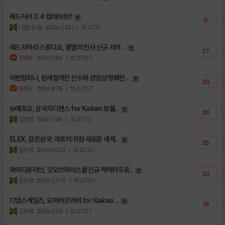
헤드사커 3.4 업데이트!!
5
디앤디드림
조회수:1,421
| 15.07.11
레드사하라 스튜디오, 불멸의 전사 신규 서버 ..
27
장정우
조회수:785
| 15.07.07
이펀컴퍼니, 환세협객전 신수와 성영상 쟁패전 ..
20
장정우
조회수:878
| 15.07.07
뉴에프오, 삼국지디펜스 for Kakao 보물..
30
김무영
조회수:749
| 15.07.02
ELEX, 검은삼국: 여포의 귀환 새로운 세계..
35
김무영
조회수:1,002
| 15.07.01
와이디온라인, 갓오브하이스쿨 신규 캐릭터 5종..
23
김무영
조회수:1,376
| 15.07.01
디앱스게임즈, 오마이갓러쉬 for Kakao ..
18
김무영
조회수:556
| 15.07.01