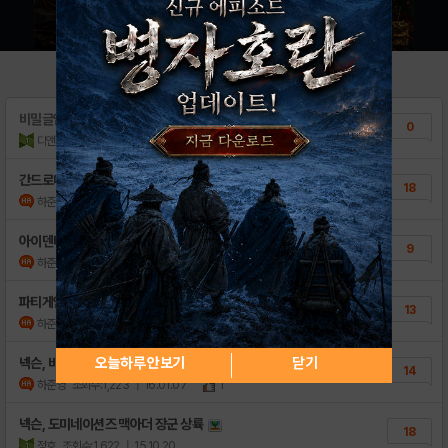
비밀글입니다.
0
디앤디드림
조회수:19
| 16.04.26
간드로메다, 로마시대 서버패권전 업데이트
18
하준영
조회수:1,354
| 16.01.07
1
아이덴티티모바일, 루나전기 길드 시스템 업데이..
9
하준영
조회수:1,494
| 16.01.07
1
파티게임즈, 아이러브파스타 for Kakao ..
13
하준영
조회수:852
| 16.01.07
1
오늘하루 안보기
닫기
넥슨, 바람의 나라 신규 지역과 던전 추가
14
하준영
조회수:1,223
| 16.01.07
1
넥슨, 도미네이션즈 맥아더 장군 상륙
18
정호
조회수:1,622
| 15.10.20