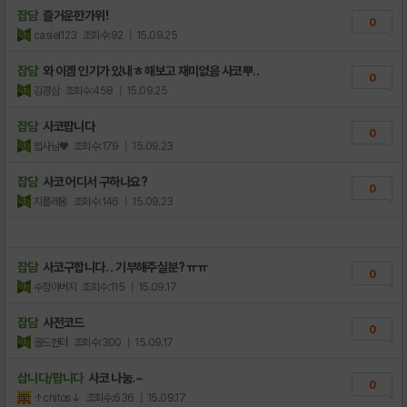
잡담
즐거운한가위!
0
casiel123
조회수:92
| 15.09.25
잡담
와 이겜 인기가 있내ㅎ 해보고 재미없음 사코뿌..
0
김경삼
조회수:458
| 15.09.25
잡담
사코팝니다
0
법사님♥
조회수:179
| 15.09.23
잡담
사코 어디서 구하나요?
0
지폴레옹
조회수:146
| 15.09.23
잡담
사코구합니다. . 기부해주실분? ㅠㅠ
0
수정아버지
조회수:115
| 15.09.17
잡담
사전코드
0
골드헌터
조회수:300
| 15.09.17
삽니다/팝니다
사코 나눔.~
0
↑chitos↓
조회수:636
| 15.09.17