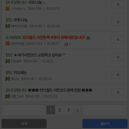
삽니다/팝니다
사코 나눔.~
0
↑chitos↓
조회수:186
| 15.09.09
잡담
쿠폰 나눔
0
버버리쓰리썸
조회수:181
| 15.09.08
소식&정보
언더월드 사전등록 쿠폰이 등록되었습니다!
0
라떼학개론
조회수:1,414
| 15.09.07
2
잡담
★여기사전코드 교환하고 싶어요^^
0
천호팔부
조회수:145
| 15.08.12
잡담
저도배는
0
햌노답
조회수:141
| 15.08.04
삽니다/팝니다
■■■ 언더월드 사전코드 판매 천원 ■■■
0
어쩜그ㄹrl
조회수:178
| 15.08.03
1
2
3
검색
글쓰기