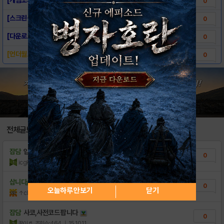
0
[스크린샷] - 언더월드
0
[다운로드링크] - 언더월드
0
[언더월드] CBT 일정 안내 공지!!
0
전체글보기
잡담
입생로랑티셔츠 역시시작이반이다ꎇ
0
icgkqh
조회수:53
| 21.11.15
삽니다/팝니다
쿠폰 나눔.~
0
오늘하루 안보기
닫기
↑chitos↓
조회수:709
| 15.11.16
잡담
사코,사전코드 팝니다
0
꾹이♬
조회수:464
| 15.10.11