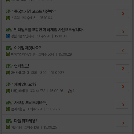
잡담
중국인기겜 고스트사전예약
0
스츄덱
조회수:115
| 15.10.04
잡담
언더월드를 포함한 여러 게임 사전코드 팝니다.
0
강철의검사입니다
조회수:291
| 15.10.03
잡담
이게임 재밋나요?
2
베이가장애인김베가
조회수:564
| 15.09.29
잡담
언더월드!
0
SHENLONG
조회수:320
| 15.09.27
잡담
재미 있나요??
0
ll레인메이커ll
조회수:273
| 15.09.26
1
잡담
사코좀 부탁드려요^^;
0
큰머리형님
조회수:129
| 15.09.26
잡담
다들 뭐하세용?
0
지폴레옹
조회수:108
| 15.09.25