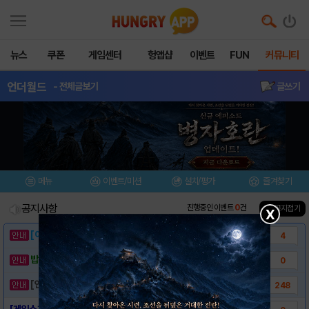
뉴스
쿠폰
게임센터
헝앱샵
이벤트
FUN
커뮤니티
언더월드
- 전체글보기
글쓰기
메뉴
이벤트/미션
설치/평가
즐겨찾기
공지사항
진행중인 이벤트
0
건
▲ 공지접기
X
[이벤트] 웃음으로 매일매일 해피! 유머 게시..
4
밥알이의 헝앱통신 ⑲ “밥알이, 드디어 멀티를..
0
[안내] 헝그리앱 필수 상식! 밥알 획득 안내..
248
[게임소개] - 언더월드