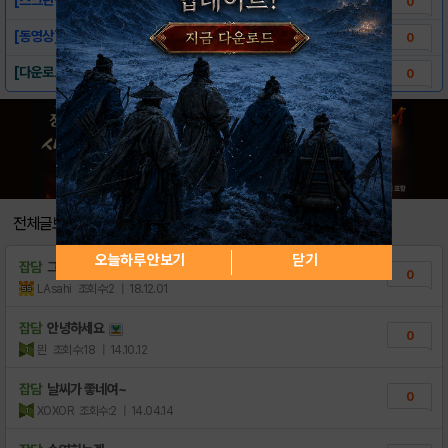
0
[동영상]-언더더씨: 스윔
0
[다운로드 링크]-언더더씨: 스윔
0
전체글보기
오늘하루 안보기
닫기
잡담
그러게요 ...
0
LAsahi
조회수:2
| 18.12.01
잡담
안녕하세요
0
믠
조회수:18
| 14.10.12
잡담
날씨가 좋네여~
0
XOXOR
조회수:2
| 14.04.14