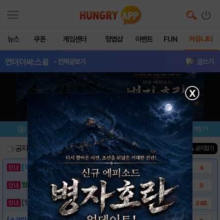
뉴스
쿠폰
게임센터
헝앱샵
이벤트
FUN
커뮤니티
언더더씨:스윔
- 전체글보기
글쓰기
X
메뉴
이벤트/미션
설치/평가
즐겨찾기
공지사항
진행중인 이벤트
0
건
▲ 공지접기
[이벤트] 웃음으로 매일매일 해피! 유머 게시..
4
밥알이의 헝앱통신 ⑲ “밥알이, 드디어 멀티를..
0
[안내] 헝그리앱 필수 상식! 밥알 획득 안내..
248
[스크린샷]-언더더씨: 스윔