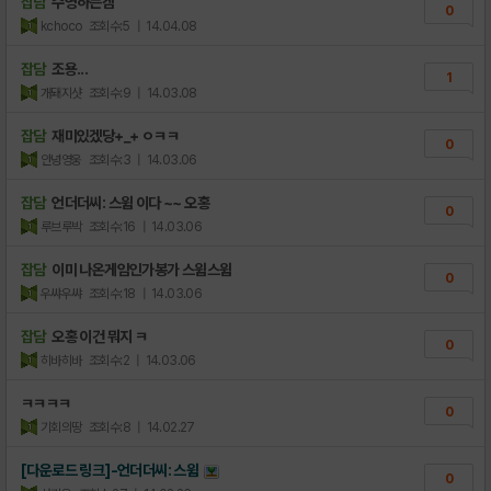
잡담
수영하는겜
0
kchoco
조회수:5
| 14.04.08
잡담
조용...
1
개돼지샷
조회수:9
| 14.03.08
잡담
재미있겠당+_+ ㅇㅋㅋ
0
안녕영웅
조회수:3
| 14.03.06
잡담
언더더씨: 스윔 이다 ~~ 오홍
0
루브루박
조회수:16
| 14.03.06
잡담
이미 나온게임인가봉가 스윔스윔
0
우쌰우쌰
조회수:18
| 14.03.06
잡담
오홍 이건 뭐지 ㅋ
0
히바히바
조회수:2
| 14.03.06
ㅋㅋㅋㅋ
0
기회의땅
조회수:8
| 14.02.27
[다운로드 링크]-언더더씨: 스윔
0