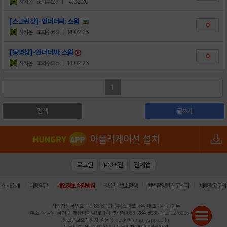
샤키온
조회수:27
| 14.02.26
[스크린샷]-언더더씨: 스윔
0
샤키온
조회수:69
| 14.02.26
[동영상]-언더더씨: 스윔
0
샤키온
조회수:35
| 14.02.26
1
검색
글쓰기
로그인
PC버전
전체앱
|
|
|
|
|
회사소개
이용약관
개인정보 처리방침
청소년 보호정책
불법촬영물 신고센터
제휴광고문의
사업자등록번호:119-86-61101 (주)스마트나우 대표이사:송현두
주소: 서울시 금천구 가산디지털1로 171 연락처:063-284-8635 팩스:02-6265-0377
청소년보호책임자:김동욱
desk@hungryapp.co.kr