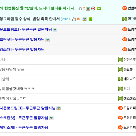
밥알
 헝앱통신 ⑲ “밥알이, 드디어 멀티를 뛰기 시..
2
헝그
 헝그리앱 필수 상식! 밥알 획득 안내서
(248)
151
드림
다운로드링크] - 두근두근 말왕자님
드림
스크린샷] - 두근두근 말왕자님
드림
게임소개] - 두근두근 말왕자님
리나
삼선먹후
말왕자님의 당근
못된동
이상해..
개미나으
말이잘생겻네옄ㅋㅋㅋ
쌰더
뭐야이컨셉...ㄷㄷ
샌즈샌즈
[다운로드링크] - 두근두근 말왕자님
드림키퍼
[스크린샷] - 두근두근 말왕자님
드림키퍼
[게임소개] - 두근두근 말왕자님
드림키퍼