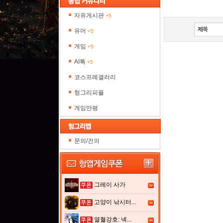
자유게시판
+5
유머
+5
게임
+5
AI톡
+5
코스프레갤러리
헝그리피플
게임만평
문의/건의
그레이 사가
고양이 낚시터...
열혈강호: 넥...