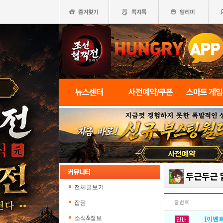
뉴스센터
사전예약/쿠폰
스마트 게
두근두근 
전체글보기
잡담
글번호
소식&정보
[이벤트