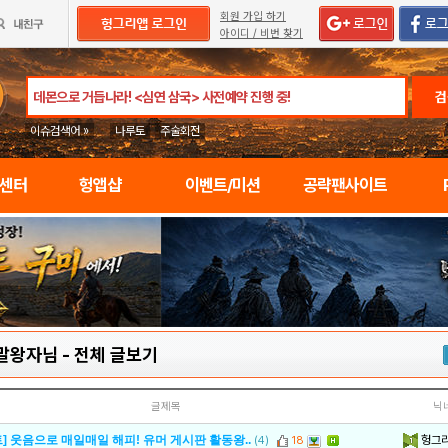
회원 가입 하기
아이디 / 비번 찾기
검
이슈검색어 »
나루토
주술회전
임센터
헝앱샵
이벤트/미션
공략팬사이트
말왕자님
-
전체 글보기
글제목
닉
헝그
] 웃음으로 매일매일 해피! 유머 게시판 활동왕..
(4)
18