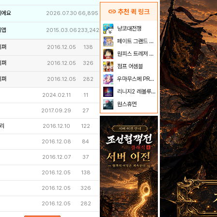
link
추천 퀵 링크
이에요
2026.07.30
66,895
냥코대전쟁
리앱
2015.03.06
233,242
페이트 그랜드 오더
키퍼
2016.12.05
138
원피스 트레저 크루즈
키퍼
2016.12.05
326
점프 어셈블
키퍼
우마무스메 PRETTY DERBY
2016.12.05
282
리니지2 레볼루션
2024.02.11
11
원스휴먼
2017.09.29
27
리
2016.12.10
122
2016.12.08
84
2016.12.07
37
2016.12.05
138
2016.12.05
326
2016.12.05
282