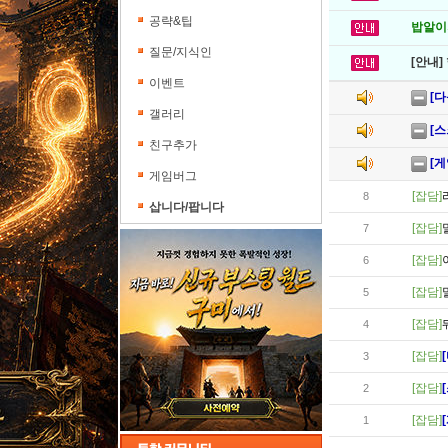
공략&팁
밥알이의
질문/지식인
[안내]
이벤트
[
갤러리
[
친구추가
[
게임버그
[잡담]
8
삽니다/팝니다
[잡담]
7
[잡담]
6
[잡담]
5
[잡담]
4
[잡담]
3
[잡담]
2
[잡담]
1