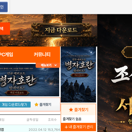
색
PC게임
커뮤니티
즐겨찾기
star
즐겨찾기
즐겨찾기 없음
네임
글작성일
조회수
add
내 즐겨찾기 관리
리앱
2022.04.12
153,764