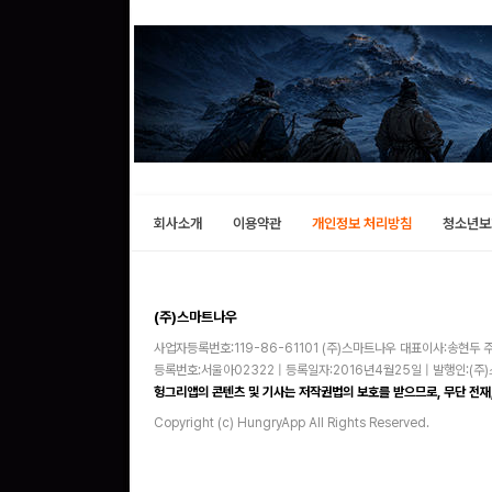
회사소개
이용약관
개인정보 처리방침
청소년보
(주)스마트나우
사업자등록번호:119-86-61101 (주)스마트나우 대표이사:송현두 주
등록번호:서울아02322 | 등록일자:2016년4월25일 | 발행인:(
헝그리앱의 콘텐츠 및 기사는 저작권법의 보호를 받으므로, 무단 전재,
Copyright (c) HungryApp All Rights Reserved.