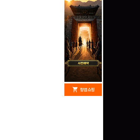
redeem
shopping_cart
헝앱 경품
헝앱 쇼핑
문화상품권 10000원
(추첨)
100
밥알