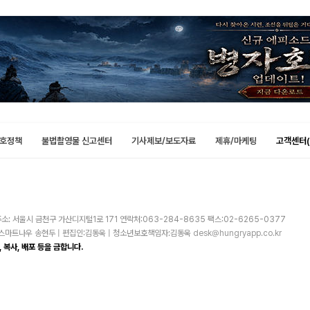
호정책
불법촬영물 신고센터
기사제보/보도자료
제휴/마케팅
고객센터(
소: 서울시 금천구 가산디지털1로 171 연락처:063-284-8635 팩스:02-6265-0377
주)스마트나우 송현두 | 편집인:김동욱 | 청소년보호책임자:김동욱
desk@hungryapp.co.kr
 복사, 배포 등을 금합니다.