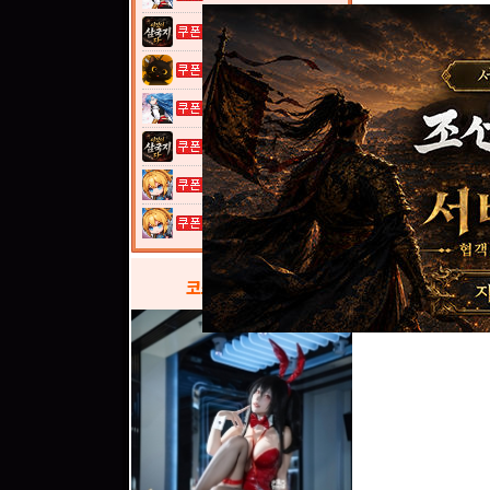
이것이 삼국지...
고양이 낚시터...
열혈강호: 넥...
이것이 삼국지...
여전사 키우기...
여전사 키우기...
코스프레
갤러리