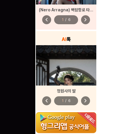
(Nero Arragna) 벽람항로 타이호 바니
chevron_left
chevron_right
1
/
6
AI
톡
정원사의 딸
chevron_left
chevron_right
1
/
6