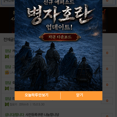
0
전체글보기
잡담
캐릭터는 귀여운거 같은데
0
디스피
조회수:7
| 19.09.06
잡담
그 계획 동참중
0
LAsahi
조회수:4
| 18.11.24
잡담
죽은게시판 발자취 남기는중
0
SnowFantasy
조회수:12
| 16.02.24
오늘하루 안보기
닫기
잡담
각종 게임 사전코드 공유합니다
0
칼로리
조회수:6
| 15.03.30
삽니다/팝니다
사전등록쿠폰 나눔합니당
0