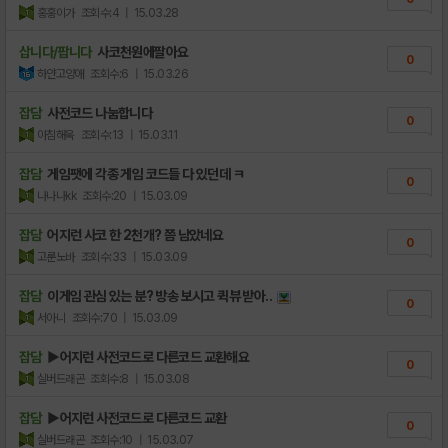
홍홍이가
조회수:4
| 15.03.28
삽니다/팝니다
사코천원에팔아요
0
하얀고양애
조회수:6
| 15.03.26
잡담
사전코드 나눔합니다
0
아침해욱
조회수:13
| 15.03.11
잡담
게임팻에 각종 게임 코드들 다 있던데 ㅋ
0
나나나kk
조회수:20
| 15.03.09
잡담
어지런 사코 한 2천개? 쯤 남았네요
0
고룬노바
조회수:33
| 15.03.09
잡담
이게임 관심 있는 분? 방송 보시고 퀵뷰 받아..
0
서아니
조회수:70
| 15.03.09
잡담
▶어지런 사전코드로 다른코드 교환해요
0
실버드래곤
조회수:8
| 15.03.08
잡담
▶어지런 사전코드로 다른코드 교환
0
실버드래곤
조회수:10
| 15.03.07