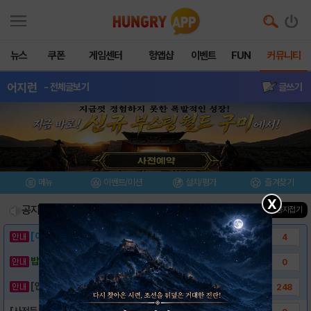
뉴스
쿠폰
게임센터
헝앱샵
이벤트
FUN
커뮤니티
어지런
- 전체글보기
글쓰기
메뉴
이벤트/미션
설치/평가
즐겨찾기
X
공지사항
진행중인 이벤트
0
건
▲ 공지접기
[이벤트] 웃음으로 매일매일 해피! 유머 게시..
4
밥알이의 헝앱통신 ⑲ “밥알이, 드디어 멀티를..
0
[안내] 헝그리앱 필수 상식! 밥알 획득 안내..
248
[사전등록이벤트] - 어지런