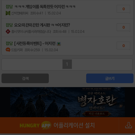
잡담
ㅋㅋㅋ 게임이름 독특한듯 어지런 ㅋㅋㅋ
0
신박한태희씨
조회수:41
| 15.02.04
잡담
오오 따끈따끈한 게시판 ㅋㅋ어지런?
0
홍시맛이나서홍시라하였습니다
조회수:48
| 15.02.04
잡담
[사전등록이벤트] - 어지런
0
드림키퍼
조회수:259
| 15.02.04
1
검색
글쓰기