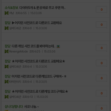
소식&정보
다이아5개 & 룬 공짜로 주고 쿠폰 하..
0
어냥
조회수:55
| 15.03.06
잡담
▶어지런 사전코드로 다른코드 교환해요
0
실버드래곤
조회수:6
| 15.03.06
잡담
다른 게임 사전 코드를 봐야하는데..
0
RevengeMode
조회수:25
| 15.03.06
잡담
★어지런 사전코드로 다른코드 교환해요★
0
실버드래곤
조회수:4
| 15.03.06
잡담
어지런 사전코드로 다른게임코드 구해여~ㅎ
0
타락한아지
조회수:4
| 15.03.05
잡담
★어지런 사전코드로 다른게임 코드구해요★
0
실버드래곤
조회수:13
| 15.03.05
삽니다/팝니다
사코 나눔.~
0