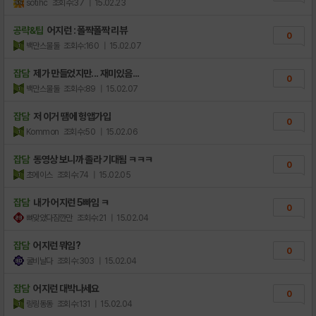
sotihc
조회수:37
| 15.02.23
공략&팁
어지런 : 폴짝폴짝 리뷰
0
백만스물둘
조회수:160
| 15.02.07
잡담
제가 만들었지만... 재미있음...
0
백만스물둘
조회수:89
| 15.02.07
잡담
저 이거 땜에 헝앱가입
0
Kommon
조회수:50
| 15.02.06
잡담
동영상 보니까 졸라 기대됨 ㅋㅋㅋ
0
초에이스
조회수:74
| 15.02.05
잡담
내가 어지런 5빠임 ㅋ
0
뼈맞았다잠깐만
조회수:21
| 15.02.04
잡담
어지런 뭐임?
0
굴비날다
조회수:303
| 15.02.04
잡담
어지런 대박나세요
0
링링동동
조회수:131
| 15.02.04