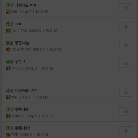
잡담
나눔해요 ㅋㅍ
0
티탸
조회수:7
| 18.02.15
잡담
ㅋㅍ
0
alskfl1234
조회수:8
| 18.01.18
잡담
쿠폰 나눔
0
9회말역전홈런
조회수:7
| 18.01.18
잡담
쿠폰~!
0
능아월풍
조회수:6
| 18.01.18
잡담
트윈스타 쿠폰
0
캡튄
조회수:11
| 18.01.16
잡담
쿠폰나눔
0
zionxile
조회수:5
| 18.01.15
잡담
쿠폰나눔!
0
EIEF
조회수:9
| 18.01.14