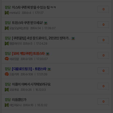
잡담
지스타 쿠폰북 받을 수 있는 팁 ㅋㅋ
0
mintia12
조회수:4
| 17.11.17
잡담
트윈스타 쿠폰 받으세요!
0
오늘도날씨는흐림
조회수:14
| 17.09.07
잡담
[쿠폰꿀팁] 4성 잡드로이드, 2만코인 받아가..
0
헝앱라이더
조회수:5
| 17.04.28
잡담
[모비 게임쿠폰] 트윈스타
0
바로참글
조회수:126
| 17.03.07
잡담
[다운로드링크] - 트윈스타
0
드림키퍼
조회수:108
| 17.01.09
잡담
이름이 이뻐서 시작해보려구요
0
코로루로
조회수:26
| 16.12.03
잡담
리듬겜인가
0
여신피오나
조회수:16
| 16.12.02