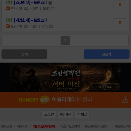
잡담
[스크린샷] - 트윈스타
0
드림키퍼
조회수:167
| 16.12.02
잡담
[게임소개] - 트윈스타
0
드림키퍼
조회수:67
| 16.12.02
1
검색
글쓰기
로그인
PC버전
전체앱
|
|
|
|
|
회사소개
이용약관
개인정보 처리방침
청소년 보호정책
불법촬영물 신고센터
제휴광고문의