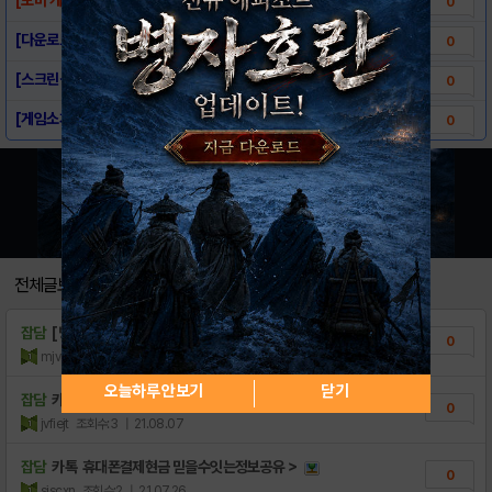
0
[다운로드링크] - 트윈스타
0
[스크린샷] - 트윈스타
0
[게임소개] - 트윈스타
0
전체글보기
잡담
[방송소식] 티몬 오리지널 웹드라마 '수미네..
0
mjvll
조회수:3
| 22.09.20
오늘하루 안보기
닫기
잡담
카톡 구글결제현금 해답찾다가날샐뻔했음±
0
jvfiejt
조회수:3
| 21.08.07
잡담
카톡 휴대폰결제현금 믿을수잇는정보공유＞
0
sjscxn
조회수:2
| 21.07.26