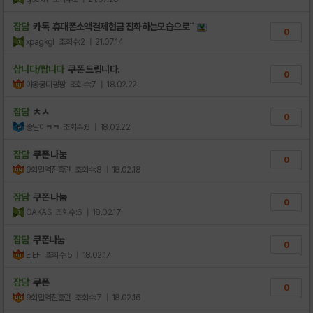
잡담
카톡 휴대폰소액결제현금 진화하는모습으로¨
0
xpagkgl
조회수:2
| 21.07.14
삽니다/팝니다
쿠폰 드립니다.
0
야옹궁디팡팡
조회수:7
| 18.02.22
잡담
ㅊㅅ
0
종달이ㅋㅋ
조회수:6
| 18.02.22
잡담
쿠폰 나눔
0
9회말역전홈런
조회수:8
| 18.02.18
잡담
쿠폰 나눔
0
OAKAS
조회수:6
| 18.02.17
잡담
쿠폰나눔
0
EIEF
조회수:5
| 18.02.17
잡담
쿠폰
0
9회말역전홈런
조회수:7
| 18.02.16