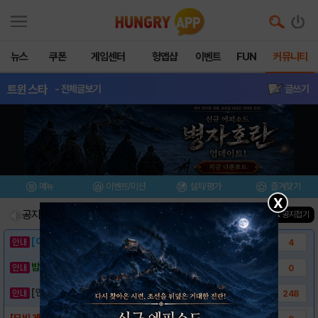
뉴스
쿠폰
게임센터
헝앱샵
이벤트
FUN
커뮤니티
트윈스타
- 전체글보기
글쓰기
메뉴
이벤트/미션
설치/평가
즐겨찾기
X
공지사항
진행중인 이벤트
0
건
▲ 공지접기
[이벤트] 웃음으로 매일매일 해피! 유머 게시..
4
밥알이의 헝앱통신 ⑲ “밥알이, 드디어 멀티를..
0
[안내] 헝그리앱 필수 상식! 밥알 획득 안내..
248
[모비 게임쿠폰] 트윈스타