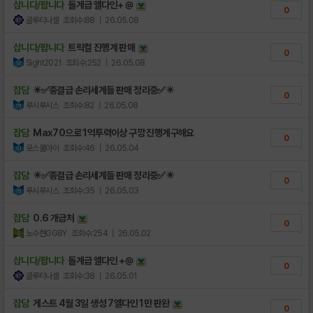
삽니다/팝니다
돌계급 엘다인+ @
0
글루티나셀
조회수:88
| 26.05.08
삽니다/팝니다
트릭컬 진행계 판매
0
Sight2021
조회수:252
| 26.05.08
잡담
✴️✅종결급 손리세계들 판매 정리중✅✴️
0
루시루시스
조회수:82
| 26.05.08
잡담
Max70으로 1억투력이상 구깡 진행계구해요
0
로스쿨아이
조회수:46
| 26.05.04
잡담
✴️✅종결급 손리세계들 판매 정리중✅✴️
0
루시루시스
조회수:35
| 26.05.03
잡담
0.6 개급처
0
노수현GG8Y
조회수:254
| 26.05.02
삽니다/팝니다
돌계급 엘다인 +@
0
글루티나셀
조회수:38
| 26.05.01
잡담
게스트 4월 3일 생성 7엘다인 1만 판완
0