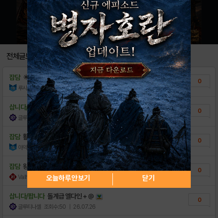
전체글보기
잡담
✴️✅당일생성 리세계팝니다✅✴️
0
루시루시스
조회수:17
| 15:58
삽니다/팝니다
돌계급 엘다인 + @
0
글루티나셀
조회수:35
| 26.08.06
잡담
활발 진행계 팝니다.
0
아약스GG9H
조회수:38
| 26.08.05
잡담
왕르핀+실비아 리세계삽니다
0
Valhǫll
조회수:17
| 26.08.02
오늘하루 안보기
닫기
삽니다/팝니다
돌계급 엘다인 + @
0
글루티나셀
조회수:50
| 26.07.26