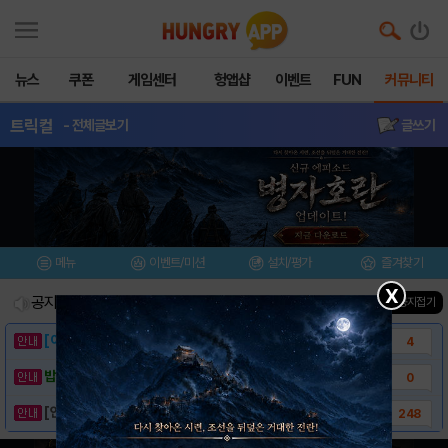
뉴스
쿠폰
게임센터
헝앱샵
이벤트
FUN
커뮤니티
트릭컬
- 전체글보기
글쓰기
메뉴
이벤트/미션
설치/평가
즐겨찾기
X
공지사항
진행중인 이벤트
0
건
▲ 공지접기
[이벤트] 웃음으로 매일매일 해피! 유머 게시..
4
밥알이의 헝앱통신 ⑲ “밥알이, 드디어 멀티를..
0
[안내] 헝그리앱 필수 상식! 밥알 획득 안내..
248