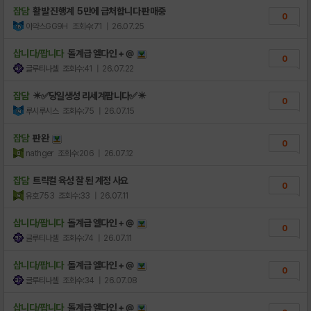
잡담
활발 진행계 5만에 급처합니다 판매중
0
아약스GG9H
조회수:71
| 26.07.25
삽니다/팝니다
돌계급 엘다인 + @
0
글루티나셀
조회수:41
| 26.07.22
잡담
✴️✅당일생성 리세계팝니다✅✴️
0
루시루시스
조회수:75
| 26.07.15
잡담
판완
0
nathger
조회수:206
| 26.07.12
잡담
트릭컬 육성 잘 된 계정 사요
0
유호753
조회수:33
| 26.07.11
삽니다/팝니다
돌계급 엘다인 + @
0
글루티나셀
조회수:74
| 26.07.11
삽니다/팝니다
돌계급 엘다인 + @
0
글루티나셀
조회수:34
| 26.07.08
삽니다/팝니다
돌계급 엘다인 + @