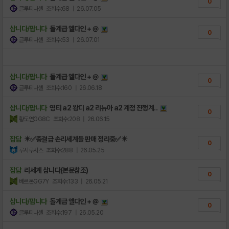
0
글루티나셀
조회수:68
| 26.07.05
삽니다/팝니다
돌계급 엘다인 + @
0
글루티나셀
조회수:53
| 26.07.01
삽니다/팝니다
돌계급 엘다인 + @
0
글루티나셀
조회수:160
| 26.06.18
삽니다/팝니다
영티 a2 왕디 a2 리뉴아 a2 계정 진행계..
0
황도연GG8C
조회수:208
| 26.06.15
잡담
✴️✅종결급 손리세계들 판매 정리중✅✴️
0
루시루시스
조회수:288
| 26.05.25
잡담
리세계 삽니다(본문참조)
0
베르몬GG7Y
조회수:133
| 26.05.21
삽니다/팝니다
돌계급 엘다인 + @
0
글루티나셀
조회수:197
| 26.05.20