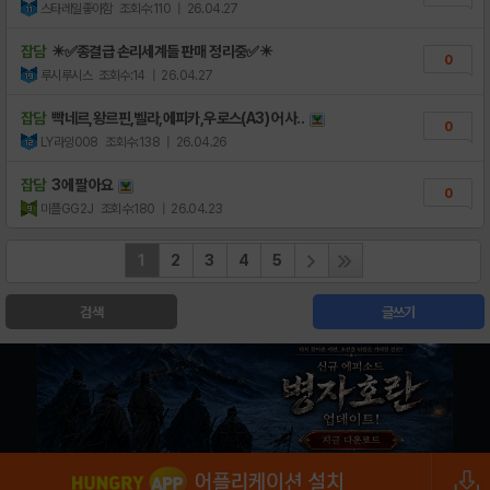
스타레일좋아함
조회수:110
| 26.04.27
잡담
✴️✅종결급 손리세계들 판매 정리중✅✴️
0
루시루시스
조회수:14
| 26.04.27
잡담
빡네르,왕르핀,벨라,에피카,우로스(A3) 어사..
0
LY라잉008
조회수:138
| 26.04.26
잡담
3에 팔아요
0
미플GG2J
조회수:180
| 26.04.23
1
2
3
4
5
검색
글쓰기