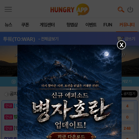
뉴스
쿠폰
게임센터
헝앱샵
이벤트
FUN
커뮤니티
투워(TO:WAR)
- 전체글보기
글쓰기
X
메뉴
이벤트/미션
설치/평가
즐겨찾기
공지사항
진행중인 이벤트
0
건
▲ 공지접기
[이벤트] 웃음으로 매일매일 해피! 유머 게시..
4
밥알이의 헝앱통신 ⑲ “밥알이, 드디어 멀티를..
0
[안내] 헝그리앱 필수 상식! 밥알 획득 안내..
248
[다운로드 링크] 투워(TO:WAR)