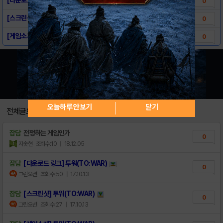
0
[스크린샷] 투워(TO:WAR)
0
[게임소개] 투워(TO:WAR)
0
오늘하루 안보기
닫기
전체글보기
잡담
전쟁하는 게임인가
0
지솟현
조회수:10
| 18.12.05
잡담
[다운로드 링크] 투워(TO:WAR)
0
그린오션
조회수:50
| 17.10.13
잡담
[스크린샷] 투워(TO:WAR)
0
그린오션
조회수:27
| 17.10.13