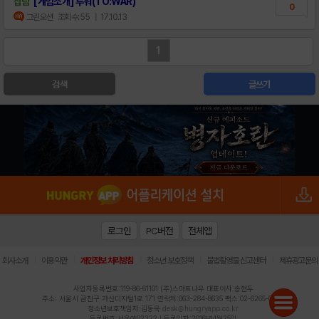
잡담
[게임소개] 투워(TO:WAR)
0
그린오션
조회수:55
| 17.10.13
1
검색
글쓰기
로그인
PC버전
전체앱
|
|
|
|
|
회사소개
이용약관
개인정보 처리방침
청소년 보호정책
불법촬영물 신고센터
제휴광고문의
사업자등록번호:119-86-61101 (주)스마트나우 대표이사:송현두
주소: 서울시 금천구 가산디지털1로 171 연락처:063-284-8635 팩스:02-6265-0377
청소년보호책임자:김동욱
desk@hungryapp.co.kr
등록번호:서울아02322 | 등록일자:2016년4월25일