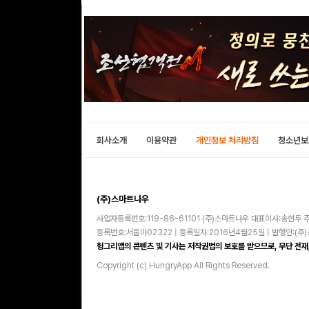
회사소개
이용약관
개인정보 처리방침
청소년보
(주)스마트나우
사업자등록번호:119-86-61101 (주)스마트나우 대표이사:송현두 주
등록번호:서울아02322 | 등록일자:2016년4월25일 | 발행인:(
헝그리앱의 콘텐츠 및 기사는 저작권법의 보호를 받으므로, 무단 전재,
Copyright (c) HungryApp All Rights Reserved.