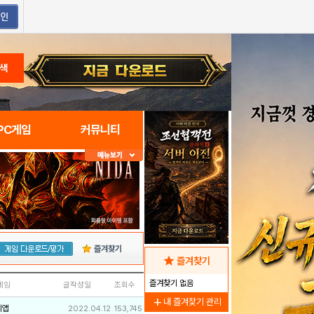
색
PC게임
커뮤니티
즐겨찾기
star
즐겨찾기
즐겨찾기 없음
네임
글작성일
조회수
add
내 즐겨찾기 관리
리앱
2022.04.12
153,745