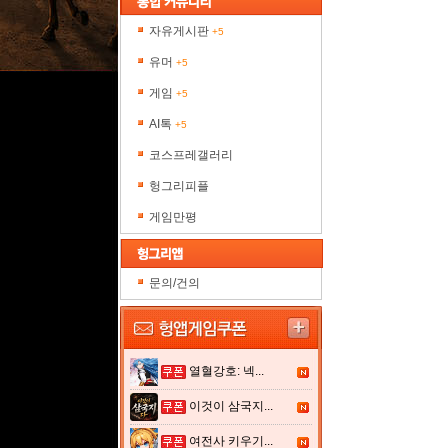
자유게시판
+5
유머
+5
게임
+5
AI톡
+5
코스프레갤러리
헝그리피플
게임만평
문의/건의
열혈강호: 넥...
이것이 삼국지...
여전사 키우기...