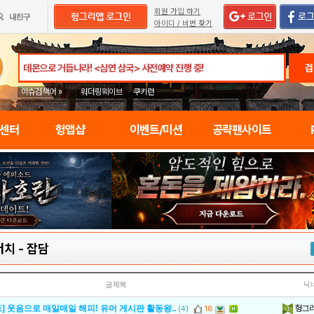
회원 가입 하기
아이디 / 비번 찾기
검
이슈검색어 »
워더링웨이브
쿠키런
임센터
헝앱샵
이벤트/미션
공략팬사이트
터치
-
잡담
글제목
닉
헝그
] 웃음으로 매일매일 해피! 유머 게시판 활동왕..
(4)
18