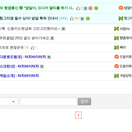
밥알
 헝앱통신 ⑲ “밥알이, 드디어 멀티를 뛰기 시..
2
헝그
 헝그리앱 필수 상식! 밥알 획득 안내서
(248)
151
카톡 신용카드현금화 고민고민했어요∽
odjjnu
[쿠폰꿀팁] 20만 골드 받아가세요
헝앱라이
의외로 괜찮은듯
쌰더
(1)
1
[다운로드링크] - 터치바이터치
드림키퍼
[스크린샷] - 터치바이터치
드림키퍼
[게임소개] - 터치바이터치
구급상자
1