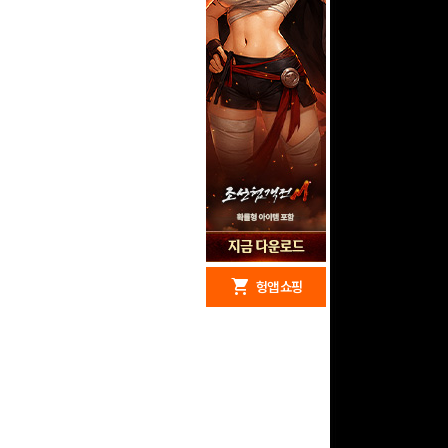
redeem
shopping_cart
헝앱 경품
헝앱 쇼핑
구글 플레이 기프트카드
15,000원 (추첨)
100
밥알