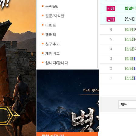
공략&팁
밥알이의
질문/지식인
[안내]
이벤트
[잡담]
6
갤러리
[잡담]
5
친구추가
[잡담]
4
게임버그
[잡담]
3
삽니다/팝니다
[잡담]
2
[잡담]
1