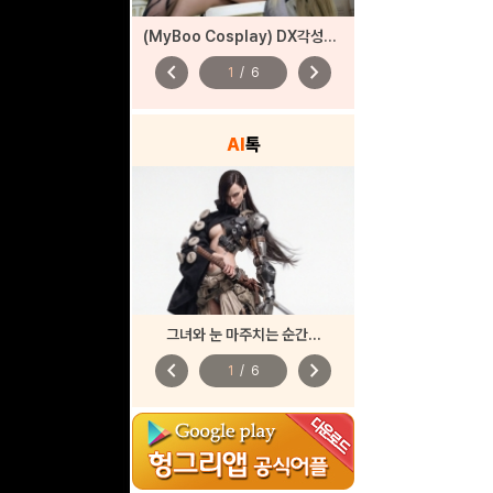
(MyBoo Cosplay) DX각성자들 드래곤 각성
chevron_left
chevron_right
1
/
6
AI
톡
그녀와 눈 마주치는 순간...
chevron_left
chevron_right
1
/
6