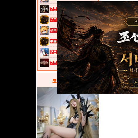
이것이 삼국지...
고양이 낚시터...
여전사 키우기...
고양이 낚시터...
열혈강호: 넥...
그레이 사가
코스프레
갤러리