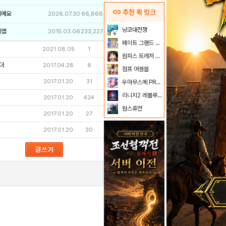
link
추천 퀵 링크
이에요
2026.07.30
66,866
냥코대전쟁
리앱
2015.03.06
233,227
페이트 그랜드 오더
2021.08.05
1
원피스 트레저 크루즈
더
2017.04.28
8
점프 어셈블
2017.01.20
31
우마무스메 PRETTY DERBY
리니지2 레볼루션
2017.01.20
424
원스휴먼
2017.01.20
27
2017.01.20
30