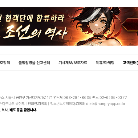
호정책
불법촬영물 신고센터
기사제보/보도자료
제휴/마케팅
고객센터(
소: 서울시 금천구 가산디지털1로 171 연락처:063-284-8635 팩스:02-6265-0377
주)스마트나우 송현두 | 편집인:김동욱 | 청소년보호책임자:김동욱
desk@hungryapp.co.kr
 복사, 배포 등을 금합니다.