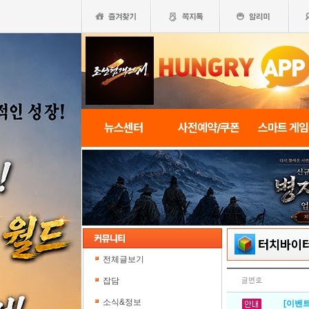
뉴스센터
사전예약/쿠폰
스마트 게
터치바이
전체글보기
잡담
글번호
소식&정보
[이벤트